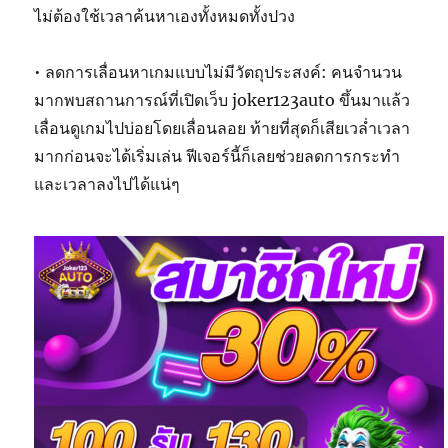
ไม่ต้องใช้เวลาค้นหาเองทั้งหมดทั้งปวง
• ลดการเลื่อนหาเกมแบบไม่มีวัตถุประสงค์: คนจำนวน
มากพบสถานการณ์ที่เปิดเว็บ joker123auto ขึ้นมาแล้ว
เลื่อนดูเกมไปบ่อยโดยเลื่อนลอย ท้ายที่สุดก็เสียเวล่ำเวลา
มากก่อนจะได้เริ่มเล่น ฟีเจอร์นี้ก็เลยช่วยลดการกระทำ
และเวลาลงไปได้แน่ๆ