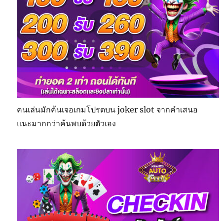
คนเล่นมักค้นเจอเกมโปรดบน joker slot จากคำเสนอ
แนะมากกว่าค้นพบด้วยตัวเอง