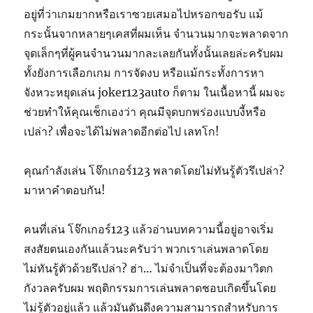
อยู่ที่ว่าเกมยากหรือเราซวยเสมอไปหรอกขอรับ แม้
กระนั้นจากหลายๆเคสที่ผมเห็น จำนวนมากจะพลาดจาก
จุดเล็กๆที่ผู้คนจำนวนมากละเลยกันทั้งนั้นเลยล่ะครับผม
ทั้งยังการเลือกเกม การจัดงบ หรือแม้กระทั้งการหา
จังหวะหยุดเล่น joker123auto ก็ตาม ในเนื้อหานี้ ผมจะ
ช่วยทำให้คุณเช็กเองว่า คุณมีจุดบกพร่องแบบงี้หรือ
เปล่า? เพื่อจะได้ไม่พลาดอีกต่อไป เลทโก!
คุณกำลังเล่น โจ๊กเกอร์123 พลาดโดยไม่ทันรู้ตัวรึเปล่า?
มาหาคำตอบกัน!
คนที่เล่น โจ๊กเกอร์123 แล้วอ่านบทความนี้อยู่อาจเริ่ม
สงสัยตนเองกันแล้วนะครับว่า พวกเราเล่นพลาดโดย
ไม่ทันรู้ตัวด้วยรึเปล่า? ฮ่า… ไม่จำเป็นที่จะต้องมาวิตก
กังวลครับผม พฤติกรรมการเล่นพลาดชอบเกิดขึ้นโดย
ไม่รู้ตัวอยู่แล้ว แล้วมันดันดึงความสามารถสำหรับการ