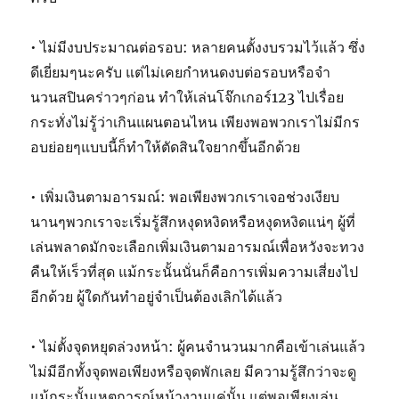
• ไม่มีงบประมาณต่อรอบ: หลายคนตั้งงบรวมไว้แล้ว ซึ่ง
ดีเยี่ยมๆนะครับ แต่ไม่เคยกำหนดงบต่อรอบหรือจำ
นวนสปินคร่าวๆก่อน ทำให้เล่นโจ๊กเกอร์123 ไปเรื่อย
กระทั่งไม่รู้ว่าเกินแผนตอนไหน เพียงพอพวกเราไม่มีกร
อบย่อยๆแบบนี้ก็ทำให้ตัดสินใจยากขึ้นอีกด้วย
• เพิ่มเงินตามอารมณ์: พอเพียงพวกเราเจอช่วงเงียบ
นานๆพวกเราจะเริ่มรู้สึกหงุดหงิดหรือหงุดหงิดแน่ๆ ผู้ที่
เล่นพลาดมักจะเลือกเพิ่มเงินตามอารมณ์เพื่อหวังจะทวง
คืนให้เร็วที่สุด แม้กระนั้นนั่นก็คือการเพิ่มความเสี่ยงไป
อีกด้วย ผู้ใดกันทำอยู่จำเป็นต้องเลิกได้แล้ว
• ไม่ตั้งจุดหยุดล่วงหน้า: ผู้คนจำนวนมากคือเข้าเล่นแล้ว
ไม่มีอีกทั้งจุดพอเพียงหรือจุดพักเลย มีความรู้สึกว่าจะดู
แม้กระนั้นเหตุการณ์หน้างานแค่นั้น แต่พอเพียงเล่น