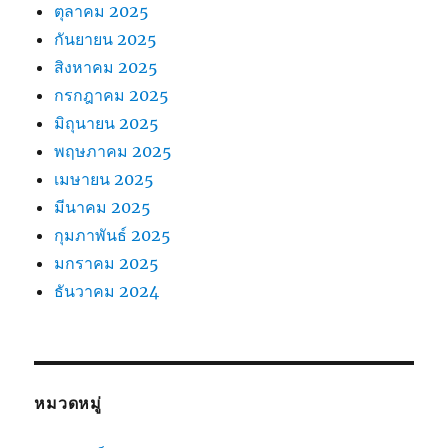
ตุลาคม 2025
กันยายน 2025
สิงหาคม 2025
กรกฎาคม 2025
มิถุนายน 2025
พฤษภาคม 2025
เมษายน 2025
มีนาคม 2025
กุมภาพันธ์ 2025
มกราคม 2025
ธันวาคม 2024
หมวดหมู่