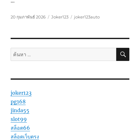
…
เขียน
หมวด
ป้าย
20 กุมภาพันธ์ 2026
Joker123
joker123auto
เมื่อ
หมู่
กำกับ
ค้นห
ค้นหา:
joker123
pg168
jinda55
slot99
สล็อต66
สล็อตเว็บตรง