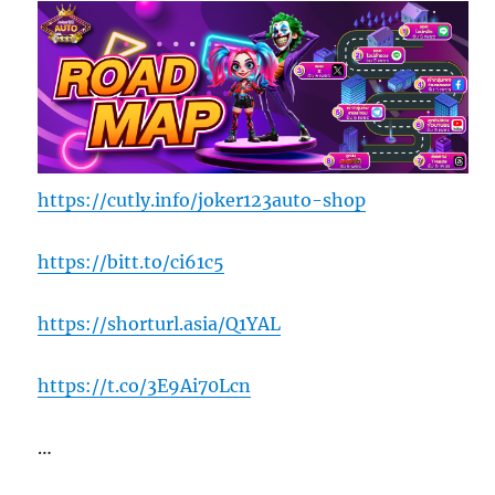
https://cutly.info/joker123auto-shop
https://bitt.to/ci61c5
https://shorturl.asia/Q1YAL
https://t.co/3E9Ai70Lcn
…