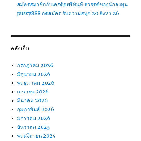
สมัครสมาชิกกับเครดิตฟรีทันที สวรรค์ของนักลงทุน
pussy888 กดสมัคร รับความสนุก 20 สิงหา 26
คลังเก็บ
กรกฎาคม 2026
มิถุนายน 2026
พฤษภาคม 2026
เมษายน 2026
มีนาคม 2026
กุมภาพันธ์ 2026
มกราคม 2026
ธันวาคม 2025
พฤศจิกายน 2025