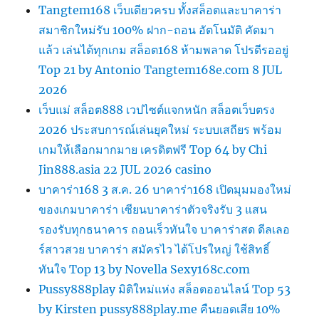
Tangtem168 เว็บเดียวครบ ทั้งสล็อตและบาคาร่า
สมาชิกใหม่รับ 100% ฝาก-ถอน อัตโนมัติ คัดมา
แล้ว เล่นได้ทุกเกม สล็อต168 ห้ามพลาด โปรดีรออยู่
Top 21 by Antonio Tangtem168e.com 8 JUL
2026
เว็บแม่ สล็อต888 เวปไซต์แจกหนัก สล็อตเว็บตรง
2026 ประสบการณ์เล่นยุคใหม่ ระบบเสถียร พร้อม
เกมให้เลือกมากมาย เครดิตฟรี Top 64 by Chi
Jin888.asia 22 JUL 2026 casino
บาคาร่า168 3 ส.ค. 26 บาคาร่า168 เปิดมุมมองใหม่
ของเกมบาคาร่า เซียนบาคาร่าตัวจริงรับ 3 แสน
รองรับทุกธนาคาร ถอนเร็วทันใจ บาคาร่าสด ดีลเลอ
ร์สาวสวย บาคาร่า สมัครไว ได้โปรใหญ่ ใช้สิทธิ์
ทันใจ Top 13 by Novella Sexy168c.com
Pussy888play มิติใหม่แห่ง สล็อตออนไลน์ Top 53
by Kirsten pussy888play.me คืนยอดเสีย 10%