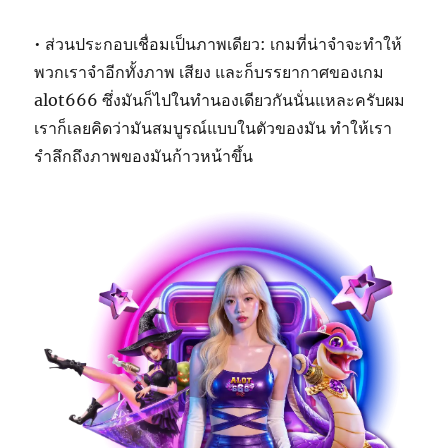
• ส่วนประกอบเชื่อมเป็นภาพเดียว: เกมที่น่าจำจะทำให้
พวกเราจำอีกทั้งภาพ เสียง และก็บรรยากาศของเกม
alot666 ซึ่งมันก็ไปในทำนองเดียวกันนั่นแหละครับผม
เราก็เลยคิดว่ามันสมบูรณ์แบบในตัวของมัน ทำให้เรา
รำลึกถึงภาพของมันก้าวหน้าขึ้น