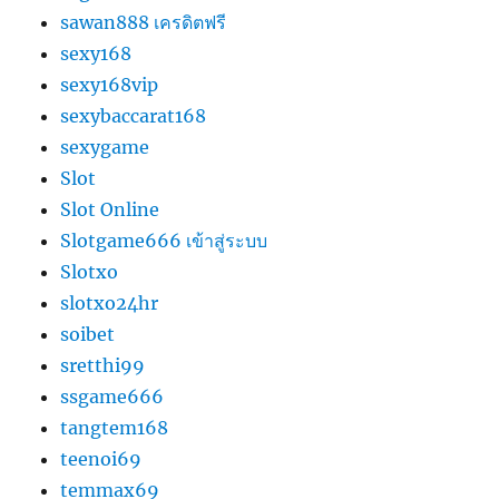
sawan888 เครดิตฟรี
sexy168
sexy168vip
sexybaccarat168
sexygame
Slot
Slot Online
Slotgame666 เข้าสู่ระบบ
Slotxo
slotxo24hr
soibet
sretthi99
ssgame666
tangtem168
teenoi69
temmax69