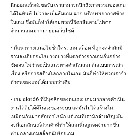
นึกออกแล้วล่ะขอรับ เราสามารถนึกถึงภาพรวมของเกม
ได้ในทันที ไม่ว่าจะเป็นธีมเกม ฉาก หรือบรรยากาศข้าง
ในเกม ซึ่งมันก็ทำให้เกมพวกนี้ผิดกลืนหายไปจาก
จำนวนเกมมากมายบนเว็บไซต์
• มีแนวทางเสนอไม่ซ้ำใคร: เกม สล็อต ที่ถูกจดจำมักมี
รานละเอียดอะไรบางอย่างที่แตกต่างจากเกมอื่นอย่าง
ชัดเจน ไม่ว่าจะเป็นแนวทางดำเนินเกม ต้นแบบการเล่า
เรื่อง หรือการสร้างโลกภายในเกม มันก็ทำให้พวกเราจำ
ตัวตนของเกมได้มากกว่าเดิม
• เกม alot66 ที่มีบุคลิกของตนเอง: เกมมากอาจดำเนิน
งานได้ดิบได้ดีในแง่ของระบบ แต่มันไม่ได้สร้างไม่
เหมือนกันมากสักเท่าไรนัก แต่เกมที่เรามักจำเจริญ มัน
จะมีเอกลักษณ์ส่วนตัวที่ทำให้เกมนั้นถูกจดจำมากขึ้น
ท่ามกลางเกมสล็อตนับร้อยเกม