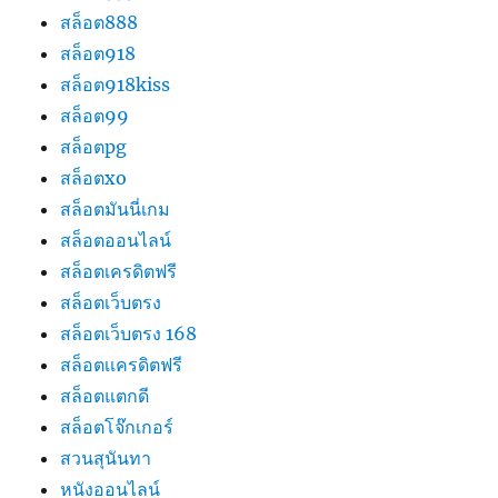
สล็อต888
สล็อต918
สล็อต918kiss
สล็อต99
สล็อตpg
สล็อตxo
สล็อตมันนี่เกม
สล็อตออนไลน์
สล็อตเครดิตฟรี
สล็อตเว็บตรง
สล็อตเว็บตรง 168
สล็อตเเครดิตฟรี
สล็อตแตกดี
สล็อตโจ๊กเกอร์
สวนสุนันทา
หนังออนไลน์