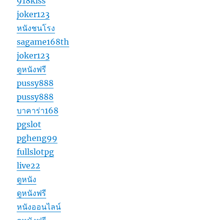
918kiss
joker123
หนังชนโรง
sagame168th
joker123
ดูหนังฟรี
pussy888
pussy888
บาคาร่า168
pgslot
pgheng99
fullslotpg
live22
ดูหนัง
ดูหนังฟรี
หนังออนไลน์