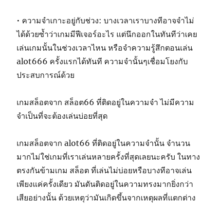
• ความจำเกาะอยู่กับช่วง: บางเวลาเราบางทีอาจจำไม่
ได้ด้วยซ้ำว่าเกมมีฟีเจอร์อะไร แต่นึกออกในทันทีว่าเคย
เล่นเกมนั้นในช่วงเวลาไหน หรือจำความรู้สึกตอนเล่น
alot666 ครั้งแรกได้ทันที ความจำนั้นๆเชื่อมโยงกับ
ประสบการณ์ด้วย
เกมสล็อตจาก สล็อต66 ที่ติดอยู่ในความจำ ไม่มีความ
จำเป็นที่จะต้องเล่นบ่อยที่สุด
เกมสล็อตจาก alot66 ที่ติดอยู่ในความจำนั้น จำนวน
มากไม่ใช่เกมที่เราเล่นหลายครั้งที่สุดเลยนะครับ ในทาง
ตรงกันข้ามเกม สล็อต ที่เล่นไม่บ่อยหรือบางทีอาจเล่น
เพียงแค่ครั้งเดียว มันดันติดอยู่ในความทรงมากยิ่งกว่า
เสียอย่างนั้น ด้วยเหตุว่ามันเกิดขึ้นจากเหตุผลที่แตกต่าง