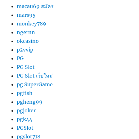
macau69 สมัคร
mars95
monkey789
ngernn
okcasino
p2vvip
PG
PG Slot
PG Slot เว็บใหม่
pg SuperGame
pgfish
pgheng99
pgjoker
pgk44
PGSlot
pgslot718