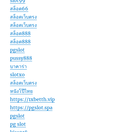
slot99
สล็อต66
สล็อตเว็บตรง
สล็อตเว็บตรง
สล็อต888
สล็อต888
pgslot
pussy888
บาคาร่า
slotxo
สล็อตเว็บตรง
หนังโป๊ไทย
https://1xbetth.vip
https://pgslot.spa
pgslot
pg slot