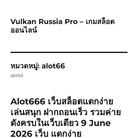
Vulkan Russia Pro – เกมสล็อต
ออนไลน์
หมวดหมู่:
alot66
alot66
Alot666 เว็บสล็อตแตกง่าย
เล่นสนุก ฝากถอนเร็ว รวมค่าย
ดังครบในเว็บเดียว 9 June
2026 เว็บ แตกง่าย