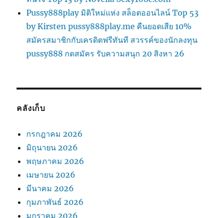
Pussy888play มิติใหม่แห่ง สล็อตออนไลน์ Top 53
by Kirsten pussy888play.me คืนยอดเสีย 10%
สมัครสมาชิกกับเครดิตฟรีทันที สวรรค์ของนักลงทุน
pussy888 กดสมัคร รับความสนุก 20 สิงหา 26
คลังเก็บ
กรกฎาคม 2026
มิถุนายน 2026
พฤษภาคม 2026
เมษายน 2026
มีนาคม 2026
กุมภาพันธ์ 2026
มกราคม 2026