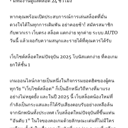
• มีทีมงานดูแลตลอด 24 ชั่วโมง
หากคุณพร้อมเปิดประสบการณ์การเล่นสล็อตที่มั่น
ดวงใจได้ในทุกการเดิมพัน อย่าคอยช้า! สมัครสมาชิก
กับพวกเรา เว็บตรง สล็อต แตกง่าย ทุกค่าย ระบบ AUTO
วันนี้ แล้วเจอกับความสนุกและรายได้ที่คุณควรได้รับ
เว็บไซต์สล็อตใหม่ปัจจุบัน 2025 โบนัสแตกง่าย ที่คอเกม
ยกให้ชั้น 1
เกมออนไลน์กลายเป็นหนึ่งในกิจกรรมยอดฮิตของผู้คน
ทุกวัย “เว็บไซต์สล็อต” ก็เป็นอีกหนึ่งวิถีทางที่มาแรง
อย่างไม่หยุดยั้ง และในปี 2025 นี้ เว็บสล็อตน้องใหม่ที่
กำลังเป็นกระแสและก็ได้รับเสียงตอบรับอย่างเหลือล้น
จากนักพนันทั้งประเทศ เว็บสล็อตใหม่ปัจจุบันที่ขึ้นแท่น
“อันดับ 1” ในใจของคอเกมด้วยลักษณะเด่นที่ไม่มีใคร