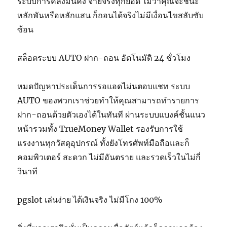
ระบบการคลังมั่นคง จ่ายจริงทุกยอด ไม่ว่าคุณจะชนะ
หลักพันหรือหลักแสน ก็ถอนได้จริงไม่มีเงื่อนไขสลับซับ
ซ้อน
สล็อตระบบ AUTO ฝาก-ถอน อัตโนมัติ 24 ชั่วโมง
หมดปัญหาประเด็นการรอแอดไม่นตอบแชท ระบบ
AUTO ของพวกเราช่วยทำให้คุณสามารถทำรายการ
ฝาก-ถอนด้วยตัวเองได้ในทันที ผ่านระบบแบงค์ชั้นแนว
หน้ารวมทั้ง TrueMoney Wallet รองรับการใช้
แรงงานทุกวัสดุอุปกรณ์ ทั้งยังโทรศัพท์มือถือและก็
คอมพิวเตอร์ สะดวก ไม่มีอันตราย และรวดเร็วในไม่กี่
วินาที
pgslot เล่นง่าย ได้เงินจริง ไม่มีโกง 100%