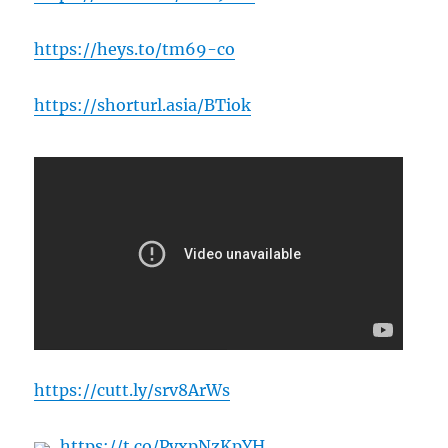
https://heys.to/tm69-co
https://shorturl.asia/BTiok
https://cutt.ly/srv8ArWs
https://t.co/PyxpNzKpYH