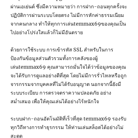
ผ่านเอเย่นต์ ซึ่งมีความหมายว่า การฝาก-ถอนทุกครั้งจะ
ปฏิบัติการผ่านระบบโดยตรง ไม่มีการหักค่าธรรมเนียม
จากคนกลาง ทำให้ทุกการเล่นtemmax69ของคุณเป็น
ไปอย่างโปร่งใสแล้วก็ไม่มีอันตราย
ด้วยการใช้ระบบ การเข้ารหัส SSL สำหรับในการ
ป้องกันข้อมูลส่วนตัวรวมทั้งการคลังของผู้
เล่นtemmax69 คุณสามารถมั่นใจได้ว่าข้อมูลของคุณ
จะได้รับการดูแลอย่างดีที่สุด โดยไม่มีการรั่วไหลหรือถูก
จารกรรมจากบุคคลที่ไม่ได้รับอนุญาต นอกจากนี้ยังมี
ระบบระเบียบ การตรวจตราความปลอดภัย อย่าง
สม่ำเสมอ เพื่อให้คุณเล่นได้อย่างไร้หนักใจ
ระบบฝาก-ถอนอัตโนมัติที่เร็วที่สุด temmax69 รองรับ
ทุกวิถีทางการทำธุรกรรม ให้ท่านเล่นสล็อตได้อย่างไม่
สะดุด