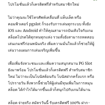
โปรโมชั่นแล้วก็เครดิตฟรีสำหรับสมาชิกใหม่
ไม่ว่าคุณจะใช้โทรศัพท์เคลื่อนที่ แท็บเล็ต หรือ
คอมพิวเตอร์ pgslot ก็รองรับการเล่นทุกระบบ ทั้งยัง
iOS และ Android ทำให้คุณสามารถบันเทิงใจกับเกม
สล็อตโปรดได้ทุกหนทุกแห่ง รวมทั้งยังสามารถทดสอบ
เล่นเกมฟรีก่อนพนันจริง เพิ่มความมั่นใจแล้วก็ช่วยให้ผู้
เล่นวางแผนการเล่นเจริญเพิ่มขึ้น
เพื่อเพิ่มจังหวะชนะและเพิ่มความสนุกสนาน PG Slot
ยังมาพร้อม โปรโมชั่นแล้วก็เครดิตฟรี สำหรับสมาชิก
ใหม่ ไม่ว่าจะเป็นโบนัสต้อนรับ โบนัสฝากครั้งแรก หรือ
โปรรายวัน สิ่งพวกนี้ช่วยให้ผู้เล่นมีทุนเพิ่มในการหมุน
สล็อต ได้กำไรได้มากขึ้นแล้วก็สนุกไปกับเกมได้นาน
สล็อต จ่ายจริง สมัครวันนี้ รับเครดิตฟรี 100% ฝาก-