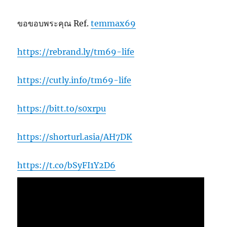
ขอขอบพระคุณ Ref.
temmax69
https://rebrand.ly/tm69-life
https://cutly.info/tm69-life
https://bitt.to/s0xrpu
https://shorturl.asia/AH7DK
https://t.co/bSyFI1Y2D6