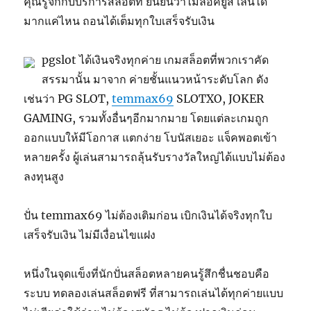
คุณรู้จักกับบริการสล็อตที่ ยืนยันว่าไม่ล็อคยูส เล่นได้
มากแค่ไหน ถอนได้เต็มทุกใบเสร็จรับเงิน
pgslot ได้เงินจริงทุกค่าย เกมสล็อตที่พวกเราคัด
สรรมานั้น มาจาก ค่ายชั้นแนวหน้าระดับโลก ดัง
เช่นว่า PG SLOT,
temmax69
SLOTXO, JOKER
GAMING, รวมทั้งอื่นๆอีกมากมาย โดยแต่ละเกมถูก
ออกแบบให้มีโอกาส แตกง่าย โบนัสเยอะ แจ็คพอตเข้า
หลายครั้ง ผู้เล่นสามารถลุ้นรับรางวัลใหญ่ได้แบบไม่ต้อง
ลงทุนสูง
ปั่น temmax69 ไม่ต้องเติมก่อน เบิกเงินได้จริงทุกใบ
เสร็จรับเงิน ไม่มีเงื่อนไขแฝง
หนึ่งในจุดแข็งที่นักปั่นสล็อตหลายคนรู้สึกชื่นชอบคือ
ระบบ ทดลองเล่นสล็อตฟรี ที่สามารถเล่นได้ทุกค่ายแบบ