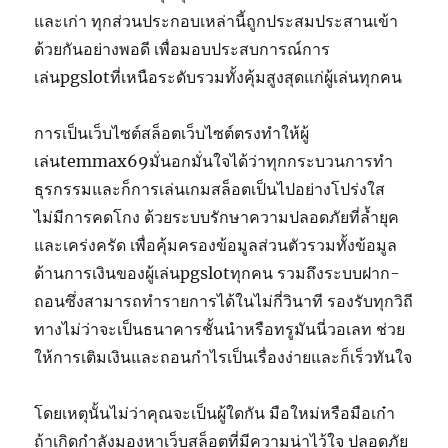
และเก่า ทุกส่วนประกอบเหล่านี้ถูกประสมประสานเข้า
ด้วยกันอย่างพอดี เพื่อมอบประสบการณ์การ
เล่นpgslotที่เหนือระดับรวมทั้งคุ้มสูงสุดแก่ผู้เล่นทุกคน
การเป็นเว็บไซต์สล็อตเว็บไซต์ตรงทำให้ผู้
เล่นtemmax69มั่นอกมั่นใจได้ว่าทุกกระบวนการทำ
ธุรกรรมและก็การเล่นเกมสล็อตเป็นไปอย่างโปร่งใส
ไม่มีการคดโกง ด้วยระบบรักษาความปลอดภัยที่ล้ำยุค
และเคร่งครัด เพื่อคุ้มครองข้อมูลส่วนตัวรวมทั้งข้อมูล
ด้านการเงินของผู้เล่นpgslotทุกคน รวมถึงระบบฝาก-
ถอนซึ่งสามารถทำรายการได้ในไม่กี่วินาที รองรับทุกวิถี
ทางไม่ว่าจะเป็นธนาคารชั้นนำหรือทรูมันนี่วอเลท ช่วย
ให้การเติมเงินและถอนกำไรเป็นเรื่องง่ายและก็เร็วทันใจ
โดยเหตุนั้นไม่ว่าคุณจะเป็นผู้ใดกัน มือใหม่หรือมือเก๋า
ถ้าเกิดกำลังมองหาเว็บสล็อตที่มีความน่าไว้ใจ ปลอดภัย