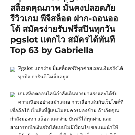
สล็อตคุณภาพ มั่นคงปลอดภัย
รีวิวเกม พีจีสล็อต ฝาก-ถอนออ
โต้ สมัครง่ายรับฟรีสปินทุกวัน
pgslot แตกไว สมัครได้ทันที
Top 63 by Gabriella
Pgslot แตกง่าย ปั่นสล็อตฟรีทุกค่าย ถอนเงินจริงได้
ทุกบิล การันตี ไม่ล็อคยูส
เกมสล็อตออนไลน์กำลังเดินทางมาแรงและได้รับ
ความนิยมอย่างสม่ำเสมอ การเลือกเล่นกับเว็บไซต์ที่
เชื่อถือได้ เป็นสิ่งที่ผู้เล่นไม่สมควรมองข้าม ถ้าเกิดคุณ
กำลังมองหา สล็อต แตกง่าย ปั่นฟรีได้ทุกค่าย และ
สามารถเบิกเงินจริงได้แบบไม่มีเงื่อนไข ขอแนะนำให้