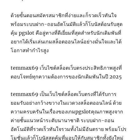
ด้วยขั้นตอนสมัครสมาชิกที่ง่ายและก็รวดเร็วทันใจ
พร้อมระบบฝาก-ถอนอัตโนมัติแล้วก็โบนัสต้อนรับสุด
คุ้ม pgslot คือลู่ทางที่ดีเยี่ยมที่สุดสำหรับนักเดิมพันที่
อยากได้เริ่มเล่นเกมสล็อตออนไลน์อย่างมั่นใจและได้
โอกาสทำกำไรสูง
temmax69 เว็บไซต์สล็อตเว็บตรงประสิทธิภาพสูงที่
ตอบโจทย์ทุกความต้องการของนักเดิมพันในปี 2025
temmax69 เป็นเว็บไซต์สล็อตเว็บตรงที่ได้รับการ
ยอมรับอย่างกว้างขวางในแวดวงสล็อตออนไลน์ ด้วย
ความครบครันในเรื่องของเกมpgslotคุณภาพสูงจาก
ค่ายชั้นแนวหน้าระดับนานาชาติ ระบบฝาก-ถอน
อัตโนมัติที่รวดเร็วทันใจรวมทั้งไม่มีอันตราย พร้อมโปร
โมชั่นแล้วก็โบนัสสุดคุ้มที่มอบให้กับสมาชิกทั้งยังใหม่