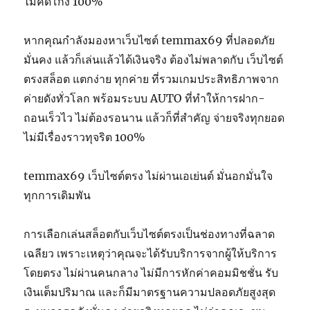
ไม่คดโกง 100%
หากคุณกำลังมองหาเว็บไซต์ temmax69 ที่ปลอดภัย
มั่นคง แล้วก็เล่นแล้วได้เงินจริง ต้องไม่พลาดกับ เว็บไซต์
ตรงสล็อต แตกง่าย ทุกค่าย ที่รวมเกมประสิทธิภาพจาก
ค่ายดังทั่วโลก พร้อมระบบ AUTO ที่ทำให้การฝาก-
ถอนเร็วไว ไม่ต้องรอนาน แล้วก็ที่สำคัญ จ่ายจริงทุกยอด
ไม่มีเรื่องราวทุจริต 100%
temmax69 เว็บไซต์ตรง ไม่ผ่านเอเย่นต์ มั่นอกมั่นใจ
ทุกการเดิมพัน
การเลือกเล่นสล็อตกับเว็บไซต์ตรงเป็นช่องทางที่ฉลาด
เฉลียว เพราะเหตุว่าคุณจะได้รับบริการจากผู้ให้บริการ
โดยตรง ไม่ผ่านคนกลาง ไม่มีการหักค่าคอมมิชชั่น รับ
เงินเต็มปริมาณ และก็มีมาตรฐานความปลอดภัยสูงสุด