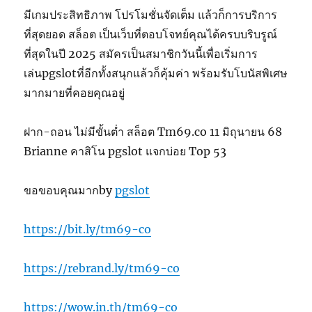
มีเกมประสิทธิภาพ โปรโมชั่นจัดเต็ม แล้วก็การบริการ
ที่สุดยอด สล็อต เป็นเว็บที่ตอบโจทย์คุณได้ครบบริบรูณ์
ที่สุดในปี 2025 สมัครเป็นสมาชิกวันนี้เพื่อเริ่มการ
เล่นpgslotที่อีกทั้งสนุกแล้วก็คุ้มค่า พร้อมรับโบนัสพิเศษ
มากมายที่คอยคุณอยู่
ฝาก-ถอน ไม่มีขั้นต่ำ สล็อต Tm69.co 11 มิถุนายน 68
Brianne คาสิโน pgslot แจกบ่อย Top 53
ขอขอบคุณมากby
pgslot
https://bit.ly/tm69-co
https://rebrand.ly/tm69-co
https://wow.in.th/tm69-co