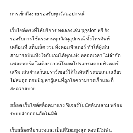
การเข้าถึงง่าย รองรับทุกวัสดุอุปกรณ์
เว็บไซต์ตรงที่ให้บริการ ทดลองเล่น pgslot ฟรี ยัง
รองรับการใช้แรงงานทุกวัสดุอุปกรณ์ ทั้งโทรศัพท์
เคลื่อนที่ แท็บเล็ต รวมทั้งคอมพิวเตอร์ ทำให้ผู้เล่น
สามารถบันเทิงใจกับเกมได้ทุกแห่ง ตลอดเวลา ไม่จำกัด
แพลตฟอร์ม ไม่ต้องดาวน์โหลดโปรแกรมคอมพิวเตอร์
เสริม เล่นผ่านเว็บเบราว์เซอร์ได้ในทันที ระบบเกมเสถียร
ไม่สะดุด ตอบปัญหาผู้เล่นที่ถูกใจความรวดเร็วและก็
สะดวกสบาย
สล็อต เว็บไซต์สล็อตมาแรง ฟีเจอร์โบนัสล้นหลาม พร้อม
ระบบฝากถอนอัตโนมัติ
เว็บสล็อตที่มาแรงและเป็นที่นิยมสูงสุด คงหนีไม่พ้น