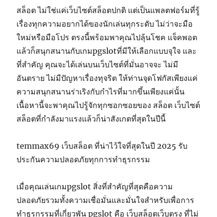
สล็อต ไม่ใช่แค่เว็บไซต์สล็อตปกติ แต่เป็นแพลตฟอร์มที่รู้
เรื่องทุกความอยากได้ของนักเล่นทุกระดับ ไม่ว่าจะมือ
ใหม่หรือมือโปร ตรงนี้พร้อมพาคุณไปลุ้นโชค แจ็คพอต
แล้วก็สนุกสนานกับเกมpgslotที่มีให้เลือกแบบจุใจ และ
ที่สำคัญ คุณจะได้เล่นบนเว็บไซต์ที่มั่นอาจจะ ไม่มี
อันตราย ไม่มีปัญหาเรื่องทุจริต ให้ท่านจุดโฟกัสเพียงแค่
ความสนุกสนานร่าเริงกับกำไรที่มากขึ้นเพียงแค่นั้น
เนื้อหานี้จะพาคุณไปรู้จักทุกซอกซอยของ สล็อต เว็บไซต์
สล็อตที่กำลังมาแรงแล้วก็น่าสังเกตที่สุดในปีนี้
temmax69 เว็บสล็อต ที่น่าไว้ใจที่สุดในปี 2025 รับ
ประกันความปลอดภัยทุกการทำธุรกรรม
เมื่อคุณเล่นเกมpgslot สิ่งที่สำคัญที่สุดคือความ
ปลอดภัยรวมทั้งความเชื่อมั่นและมั่นใจสำหรับเพื่อการ
ทำธุรกรรมที่เกี่ยวพัน pgslot คือ เว็บสล็อตเว็บตรง ที่ไม่