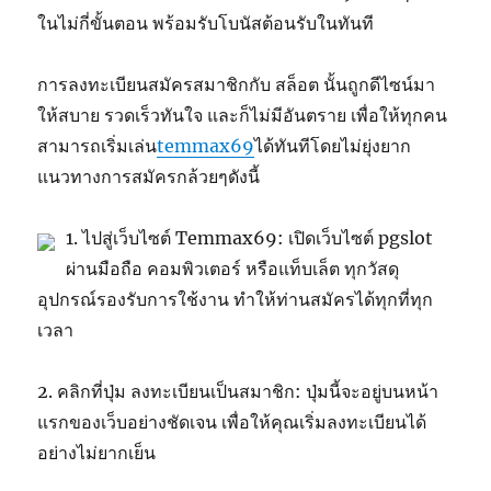
ในไม่กี่ขั้นตอน พร้อมรับโบนัสต้อนรับในทันที
การลงทะเบียนสมัครสมาชิกกับ สล็อต นั้นถูกดีไซน์มา
ให้สบาย รวดเร็วทันใจ และก็ไม่มีอันตราย เพื่อให้ทุกคน
สามารถเริ่มเล่น
temmax69
ได้ทันทีโดยไม่ยุ่งยาก
แนวทางการสมัครกล้วยๆดังนี้
1. ไปสู่เว็บไซต์ Temmax69: เปิดเว็บไซต์ pgslot
ผ่านมือถือ คอมพิวเตอร์ หรือแท็บเล็ต ทุกวัสดุ
อุปกรณ์รองรับการใช้งาน ทำให้ท่านสมัครได้ทุกที่ทุก
เวลา
2. คลิกที่ปุ่ม ลงทะเบียนเป็นสมาชิก: ปุ่มนี้จะอยู่บนหน้า
แรกของเว็บอย่างชัดเจน เพื่อให้คุณเริ่มลงทะเบียนได้
อย่างไม่ยากเย็น