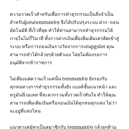
ความรวดเร็วสำหรับเพื่อการทำธุรกรรมเป็นสิ่งจำเป็น
สำหรับผู้เล่นtemmax69 จึงได้ปรับปรุงระบบ ฝาก-ถอน
อัตโนมัติ ที่เร็วที่สุด ทำให้ท่านสามารถทำธุรกรรมได้
ภายในไม่กี่วินาที ทั้งการฝากเงินเพื่อเพิ่มเติมเครดิตเข้าสู่
ระบบ หรือการถอนเงินรางวัลจากการเล่นpgslot คุณ
สามารถทำได้กล้วยๆด้วยตัวเอง โดยไม่ต้องรอการ
อนุมัติจากข้าราชการ
ไม่เพียงแต่ความเร็วแค่นั้น temmax69 ยังรองรับ
ทุกหนทางการทำธุรกรรมทั้งยัง แบงค์ชั้นแนวหน้า และ
ทรูมันนี่วอเลท ที่สะดวกรวมทั้งรวดเร็วทันใจ ทำให้คุณ
สามารถเพิ่มเติมเงินหรือถอนเงินได้ทุกหนทุกแห่ง ไม่ว่า
จะอยู่ที่แห่งไหน
แนวทางสมัครเป็นสมาชิกกับ temmax69 กล้วยๆด้าน