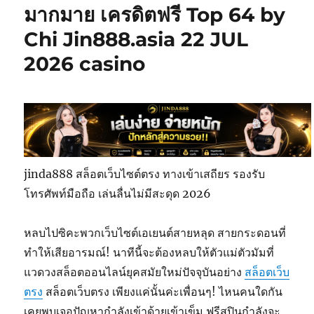
มากมาย เครดิตฟรี Top 64 by
Chi Jin888.asia 22 JUL
2026 casino
jinda888 สล็อตเว็บไซต์ตรง ทางเข้าเสถียร รองรับ
โทรศัพท์มือถือ เล่นลื่นไม่มีสะดุด 2026
หลบไปซิคะพวกเว็บไซต์เอเยนต์สายหลุด สายกระดอนที่
ทำให้เสียอารมณ์! นาทีนี้จะต้องหลบให้ตัวแม่ตัวมัมที่
แวดวงสล็อตออนไลน์ยุคสมัยใหม่ปัจจุบันอย่าง
สล็อตเว็บ
ตรง
สล็อตเว็บตรง เพียงแค่นั้นค่ะเพื่อนๆ! ไหนคนใดกัน
เคยพบเจอปัญหากำลังเข้าด้ายเข้าเข็ม ฟรีสปินกำลังจะ