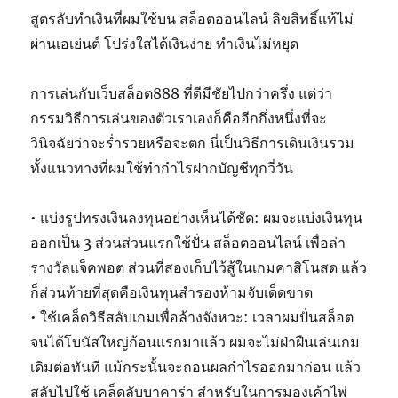
สูตรลับทำเงินที่ผมใช้บน สล็อตออนไลน์ ลิขสิทธิ์แท้ไม่
ผ่านเอเย่นต์ โปร่งใสได้เงินง่าย ทำเงินไม่หยุด
การเล่นกับเว็บสล็อต888 ที่ดีมีชัยไปกว่าครึ่ง แต่ว่า
กรรมวิธีการเล่นของตัวเราเองก็คืออีกกึ่งหนึ่งที่จะ
วินิจฉัยว่าจะร่ำรวยหรือจะตก นี่เป็นวิธีการเดินเงินรวม
ทั้งแนวทางที่ผมใช้ทำกำไรฝากบัญชีทุกวี่วัน
• แบ่งรูปทรงเงินลงทุนอย่างเห็นได้ชัด: ผมจะแบ่งเงินทุน
ออกเป็น 3 ส่วนส่วนแรกใช้ปั่น สล็อตออนไลน์ เพื่อล่า
รางวัลแจ็คพอต ส่วนที่สองเก็บไว้สู้ในเกมคาสิโนสด แล้ว
ก็ส่วนท้ายที่สุดคือเงินทุนสำรองห้ามจับเด็ดขาด
• ใช้เคล็ดวิธีสลับเกมเพื่อล้างจังหวะ: เวลาผมปั่นสล็อต
จนได้โบนัสใหญ่ก้อนแรกมาแล้ว ผมจะไม่ฝ่าฝืนเล่นเกม
เดิมต่อทันที แม้กระนั้นจะถอนผลกำไรออกมาก่อน แล้ว
สลับไปใช้ เคล็ดลับบาคาร่า สำหรับในการมองเค้าไพ่