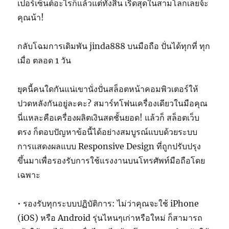
เปอร์เซ็นต์อะไรก็แล้วแต่ทั้งสิ้น เริ่ดสุดในสามโลกเลยจ้ะ
คุณน้า!
กลับโฉมการเดิมพัน jinda888 บนมือถือ ปั่นได้ทุกที่ ทุก
เมื่อ ตลอด 1 วัน
ยุคนี้คนใดกันแน่เขานั่งปั่นสล็อตหน้าคอมพิวเตอร์ให้
ปวดหลังกันอยู่ละคะ? สมาร์ทโฟนเครื่องเดียวในมือคุณ
นี่แหละคือเครื่องผลิตเงินสดชั้นยอด! แล้วก็ สล็อตเว็บ
ตรง ก็ตอบปัญหาข้อนี้ได้อย่างสมบูรณ์แบบด้วยระบบ
การแสดงผลแบบ Responsive Design ที่ถูกปรับปรุง
ขึ้นมาเพื่อรองรับการใช้แรงงานบนโทรศัพท์มือถือโดย
เฉพาะ
• รองรับทุกระบบปฏิบัติการ: ไม่ว่าคุณจะใช้ iPhone
(iOS) หรือ Android รุ่นไหนๆเก่าหรือใหม่ ก็สามารถ