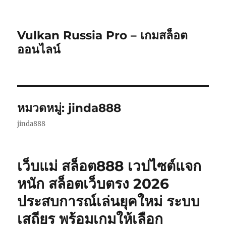
Vulkan Russia Pro – เกมสล็อต
ออนไลน์
หมวดหมู่:
jinda888
jinda888
เว็บแม่ สล็อต888 เวปไซต์แจก
หนัก สล็อตเว็บตรง 2026
ประสบการณ์เล่นยุคใหม่ ระบบ
เสถียร พร้อมเกมให้เลือก