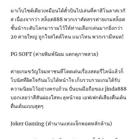
มาเว็บไซต์เดียวเหมือนได้ตั๋วบินไปเล่นที่คาสิโนลาสเวกั
ส เนื่องจากว่า สล็อต888 พวกเราคัดสรรค่ายเกมสล็อต
ชั้นนำระดับโลกมารวมไว้ให้ท่านเลือกเล่นมากยิ่งกว่า
20 ค่ายใหญ่ ถูกใจสไตล์ไหน แนวไหน พวกเรามีหมด!
PG SOFT (ค่ายพิมพ์นิยม แตกดุภาพสวย)
ค่ายเกมขวัญใจมหาชนที่โดดเด่นเรื่องสตอรี่ไลน์แล้วก็
โบนัสที่ผิดใจกันมโบได้หนำใจ เก็บรวบรวมเกมได้รับ
ความนิยมไว้อย่างครบถ้วน ปั่นบนมือถือของ jinda888
บอกเลยว่าสีสันผ่องใสทะลุหน้าจอ เอฟเฟกต์เสียงตื่นเต้น
ตื่นเต้นแบบสุดๆ
Joker Gaming (ตำนานแห่งแจ็กพอตหลักล้าน)