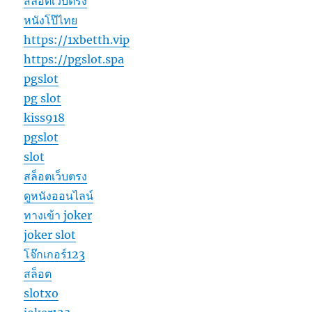
สล็อตเว็บตรง
หนังโป๊ไทย
https://1xbetth.vip
https://pgslot.spa
pgslot
pg slot
kiss918
pgslot
slot
สล็อตเว็บตรง
ดูหนังออนไลน์
ทางเข้า joker
joker slot
โจ๊กเกอร์123
สล็อต
slotxo