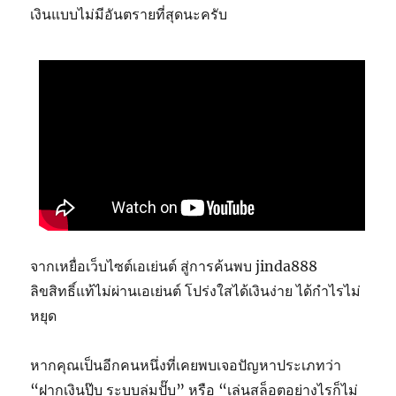
เงินแบบไม่มีอันตรายที่สุดนะครับ
จากเหยื่อเว็บไซต์เอเย่นต์ สู่การค้นพบ jinda888
ลิขสิทธิ์แท้ไม่ผ่านเอเย่นต์ โปร่งใสได้เงินง่าย ได้กำไรไม่
หยุด
หากคุณเป็นอีกคนหนึ่งที่เคยพบเจอปัญหาประเภทว่า
“ฝากเงินปุ๊บ ระบบล่มปั๊บ” หรือ “เล่นสล็อตอย่างไรก็ไม่