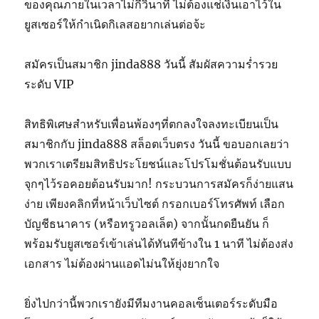
ของคุณภายในเวลาไม่กี่วินาที ไม่ต้องแช่เงินเอาไว้ใน
ยูสเซอร์ให้กำเนิดกิเลสอยากเล่นต่อจ้ะ
สมัครเป็นสมาชิก jinda888 วันนี้ สัมผัสความร่ำรวย
ระดับ VIP
สิทธิพิเศษสำหรับเพื่อนพ้องๆที่ตกลงใจลงทะเบียนเป็น
สมาชิกกับ jinda888 สล็อตเว็บตรง วันนี้ ขอบอกเลยว่า
พวกเราเตรียมสิทธิประโยชน์และโปรโมชั่นต้อนรับแบบ
จุกๆไว้รอคอยต้อนรับมาก! กระบวนการสมัครก็ง่ายแสน
ง่าย เพียงคลิกที่หน้าเว็บไซต์ กรอกเบอร์โทรศัพท์ เลือก
บัญชีธนาคาร (หรือทรูวอลเล็ต) จากนั้นกดยืนยัน ก็
พร้อมรับยูสเซอร์เข้าเล่นได้ทันทีข้างใน 1 นาที ไม่ต้องส่ง
เอกสาร ไม่ต้องผ่านแอดไม่นให้ยุ่งยากใจ
ยิ่งไปกว่านี้พวกเรายังมีทีมงานคอลเซ็นเตอร์ระดับมือ