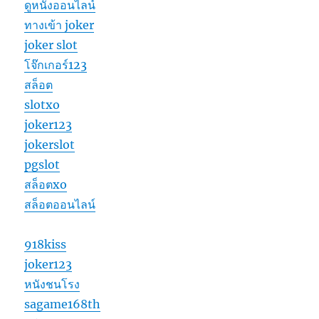
ดูหนังออนไลน์
ทางเข้า joker
joker slot
โจ๊กเกอร์123
สล็อต
slotxo
joker123
jokerslot
pgslot
สล็อตxo
สล็อตออนไลน์
918kiss
joker123
หนังชนโรง
sagame168th