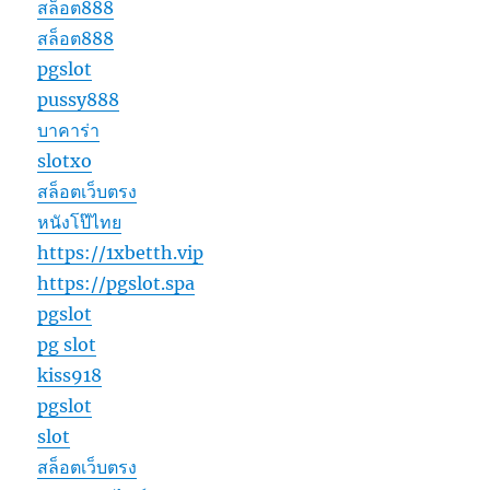
สล็อต888
สล็อต888
pgslot
pussy888
บาคาร่า
slotxo
สล็อตเว็บตรง
หนังโป๊ไทย
https://1xbetth.vip
https://pgslot.spa
pgslot
pg slot
kiss918
pgslot
slot
สล็อตเว็บตรง