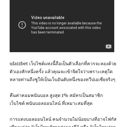
ufa11bet เว็บไซต์แห่งนี้ถือเป็นตัวเลือกที่ควรจะลองด้วย
ตัวเองสักหนึ่งครั้ง แล้วคุณจะเข้าจิตใจว่าเพราะเหตุใด
หลายท่านถึงชูให้เป็นเว็บอันดับหนึ่งของทวีปเอเชียจริงๆ
คืนค่าคอมพนันบอล สูงสุด 1% สมัครเป็นสมาชิก
เว็บไซต์ พนันบอลออนไลน์ ที่เหมาะสมที่สุด
การแทงบอลออนไลน์ คนจำนวนไม่น้อยบางทีอาจโฟกัส