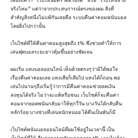
เพียงแค่ว่า “เว็บไหนอัตราต่อรองดี” หรือ “เว็บไหนจ่าย
จริงไหม” แต่ว่าจากประสบการณ์ตรงของผม สิ่งที่
สำคัญสิ่งหนึ่งไม่แพ้กันเลยคือ ระบบคืนค่าคอมพนันบอล
โดยยิ่งไปกว่านั้น
เว็บไซต์ที่ให้คืนค่าคอมสูงสุดถึง 1% ซึ่งช่วยทำให้การ
เล่นฟุตบอลระยะยาวคุ้มขึ้นอย่างชัดเจน
ผมเริ่ม แทงบอลออนไลน์ เห็นด้วยตรงๆว่ามิได้พอใจ
เรื่องคืนค่าคอมเลย แทงเสียก็เสียไป แทงได้ก็ถอน พอ
เล่นไปนานๆถึงเริ่มรู้ว่าการมีคืนค่าคอมช่วยลดเงิน
ลงทุนได้จริง ไม่ว่าจะแพ้หรือชนะ เว็บไซต์ก็จะคืนค่า
คอมจากยอดพนันกลับมาให้ทุกวี่วัน บางวันได้กลับคืน
หลักร้อย บางช่วงที่เล่นหนักหน่อย ได้คืนเป็นพันก็มี
เว็บไซต์พนันบอลออนไลน์ที่ผมใช้อยู่ในเวลานี้ เป็น