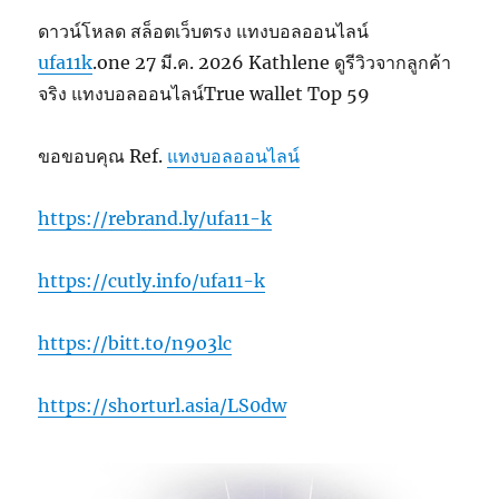
ดาวน์โหลด สล็อตเว็บตรง แทงบอลออนไลน์
ufa11k
.one 27 มี.ค. 2026 Kathlene ดูรีวิวจากลูกค้า
จริง แทงบอลออนไลน์True wallet Top 59
ขอขอบคุณ Ref.
แทงบอลออนไลน์
https://rebrand.ly/ufa11-k
https://cutly.info/ufa11-k
https://bitt.to/n9o3lc
https://shorturl.asia/LS0dw