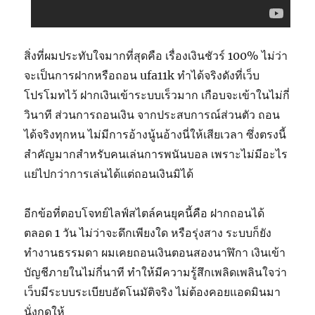
สิ่งที่ผมประทับใจมากที่สุดคือ เรื่องเงินชัวร์ 100% ไม่ว่า
จะเป็นการฝากหรือถอน ufa11k ทำได้จริงดังที่เว็บ
โปรโมทไว้ ฝากเงินเข้าระบบเร็วมาก เกือบจะเข้าในไม่กี่
วินาที ส่วนการถอนเงิน จากประสบการณ์ส่วนตัว ถอน
ได้จริงทุกหน ไม่มีการอ้างนู้นอ้างนี่ให้เสียเวลา ซึ่งตรงนี้
สำคัญมากสำหรับคนเล่นการพนันบอล เพราะไม่มีอะไร
แย่ไปกว่าการเล่นได้แต่ถอนเงินมิได้
อีกข้อที่ตอบโจทย์ไลฟ์สไตล์คนยุคนี้คือ ฝากถอนได้
ตลอด 1 วัน ไม่ว่าจะดึกเพียงใด หรือรุ่งสาง ระบบก็ยัง
ทำงานธรรมดา ผมเคยถอนเงินตอนสองนาฬิกา เงินเข้า
บัญชีภายในไม่กี่นาที ทำให้มีความรู้สึกเพลิดเพลินใจว่า
เว็บมีระบบระเบียบอัตโนมัติจริง ไม่ต้องคอยแอดมินมา
นั่งกดให้