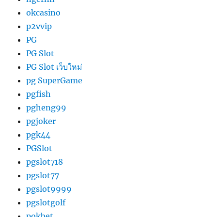
okcasino
p2vvip
PG
PG Slot
PG Slot เว็บใหม่
pg SuperGame
pgfish
pgheng99
pgjoker
pgk44
PGSlot
pgslot718
pgslot77
pgslot9999
pgslotgolf
pokbet