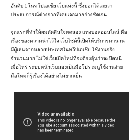
อันดับ 1 ในทวีปเอเชีย เว็บแห่งนี้ ซึ่งบอกได้เลยว่า
ประสบการณ์ต่างจากที่เคยเจอมาอย่างชัดเจน
จุดแรกที่ทำให้ผมตัดสินใจทดลอง แทงบอลออนไลน์ คือ
เรื่องของความน่าไว้ใจ เว็บไซต์นี้เปิดให้บริการมานาน
มีผู้เล่นจากหลายประเทศในทวีปเอเชีย ใช้งานจริง
จำนวนมาก ไม่ใช่เว็บเปิดใหม่ที่จะต้องลุ้นว่าจะปิดหนี
เมื่อไหร่ ระบบหน้าเว็บมองเป็นมือโปร เมนูใช้งานง่าย
มือใหม่ก็รู้เรื่องได้อย่างไม่ยากเย็น