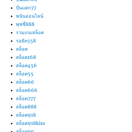
ปั่นแตก77
พนันออนไลน์
พุซซี่888
รวมเกมสล็อต
รอยัล558
สล็อต
สล็อต168
สล็อต456
สล็อต55
สล็อต66
สล็อต666
สล็อต777
สล็อต888
สล็อต918
สล็อต918kiss
สล็อต99