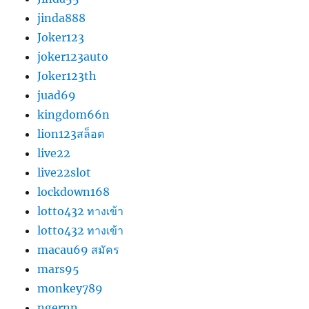
jinda888
Joker123
joker123auto
Joker123th
juad69
kingdom66n
lion123สล็อต
live22
live22slot
lockdown168
lotto432 ทางเข้า
lotto432 ทางเข้า
macau69 สมัคร
mars95
monkey789
ngernn