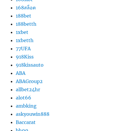
168สล็อต
188bet
188betth
1xbet
1xbetth
77UFA
918Kiss
918kissauto
ABA
ABAGroup2
allbet24hr
alot66
ambking
askyouwin888
Baccarat
bh99