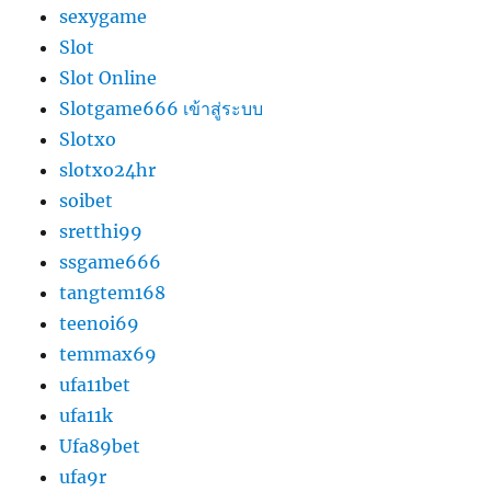
sexygame
Slot
Slot Online
Slotgame666 เข้าสู่ระบบ
Slotxo
slotxo24hr
soibet
sretthi99
ssgame666
tangtem168
teenoi69
temmax69
ufa11bet
ufa11k
Ufa89bet
ufa9r