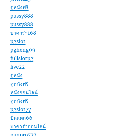
ดูหนังฟรี
pussy888
pussy888
บาคาร่า168
pgslot
pgheng99
fullslotpg
live22
ดูหนัง
ดูหนังฟรี
หนังออนไลน์
ดูหนังฟรี
pgslot77
ปั่นแตก66
บาคาร่าออนไลน์
punpro777