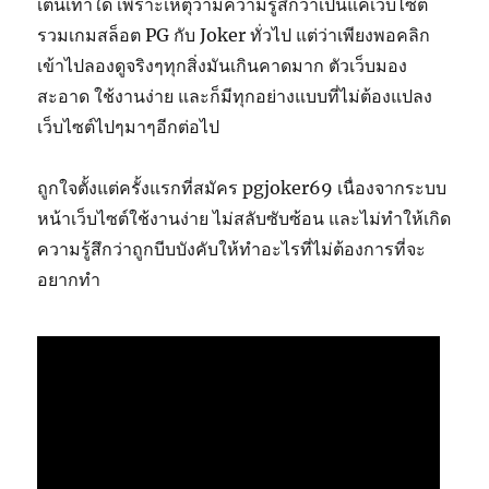
เต้นเท่าใด เพราะเหตุว่ามีความรู้สึกว่าเป็นแค่เว็บไซต์
รวมเกมสล็อต PG กับ Joker ทั่วไป แต่ว่าเพียงพอคลิก
เข้าไปลองดูจริงๆทุกสิ่งมันเกินคาดมาก ตัวเว็บมอง
สะอาด ใช้งานง่าย และก็มีทุกอย่างแบบที่ไม่ต้องแปลง
เว็บไซต์ไปๆมาๆอีกต่อไป
ถูกใจตั้งแต่ครั้งแรกที่สมัคร pgjoker69 เนื่องจากระบบ
หน้าเว็บไซต์ใช้งานง่าย ไม่สลับซับซ้อน และไม่ทำให้เกิด
ความรู้สึกว่าถูกบีบบังคับให้ทำอะไรที่ไม่ต้องการที่จะ
อยากทำ