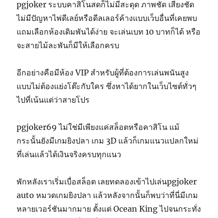
pgjoker ระบบคาสิโนสดก็ไม่มีสะดุด ภาพชัด เสียงชัด
ไม่มีปัญหาไพ่ดีเลย์หรือดีลเลอร์ค้างแบบเว็บอื่นที่เคยพบ
แถมเลือกห้องเดิมพันได้ง่าย จะเล่นเบท 10 บาทก็ได้ หรือ
จะสายไม้ละพันก็มีให้เลือกครบ
อีกอย่างคือมีห้อง VIP สำหรับผู้ที่ต้องการเล่นพนันสูง
แบบไม่ต้องแย่งโต๊ะกับใคร ซึ่งหาได้ยากในเว็บไซต์ทั่วๆ
ไปที่เน้นแต่ว่าสายโปร
pgjoker69 ไม่ใช่มีเพียงแค่สล็อตหรือคาสิโน แม้
กระนั้นยังมีเกมยิงปลา เกม 3D แล้วก็เกมแนวแปลกใหม่
ที่เล่นแล้วได้เงินจริงครบทุกแนว
พักหลังเราเริ่มเบื่อสล็อต เลยทดลองเข้าไปเล่นpgjoker
auto หมวดเกมยิงปลา แล้วหลังจากนั้นก็พบว่าที่นี่มีเกม
หลายเวอร์ชันมากมาย ตั้งแต่ Ocean King ไปจนกระทั่ง