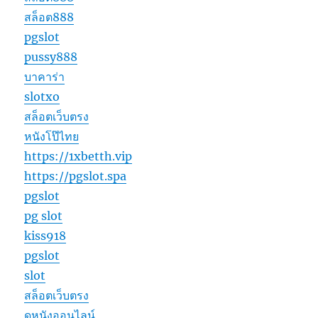
สล็อต888
pgslot
pussy888
บาคาร่า
slotxo
สล็อตเว็บตรง
หนังโป๊ไทย
https://1xbetth.vip
https://pgslot.spa
pgslot
pg slot
kiss918
pgslot
slot
สล็อตเว็บตรง
ดูหนังออนไลน์