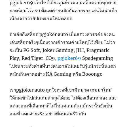
pgjoker69 เว็บไซต์เดียวศูนย์รวมเกมสล็อตจากทุกค่าย
ยอดนิยมไว้ครบ ตั้งแต่ค่ายหลักยันค่ายรอง เล่นไม่น่าเบื่อ
เนื่องจากว่าอัปเดตเกมใหม่ตลอด
ถ้าเอ๋ยถึงสล็อต pgjoker auto เป็นสรวงสวรรค์ของคน
เล่นสล็อตจริงๆเนื่องจากเค้ารวมค่ายใหญ่ไว้เพียบ ไม่ว่า
จะเป็น PG Soft, Joker Gaming, JILI, Pragmatic
Play, Red Tiger, CQ9,
pgjoker69
Spadegaming
ไปจนกระทั่งค่ายที่บางคนอาจไม่เคยรับรู้แม้กระนั้นแตก
หนักเกินคาดอย่าง KA Gaming หรือ Booongo
เราpgjoker auto ถูกใจตรงที่เขามีหมวด เกมมาใหม่
ให้กดเข้าไปเล่นเกมล่าสุดได้เลย ไม่ต้องเลื่อนหาเอง และ
แต่ละเกมที่เลือกมาก็ไม่ใช่แค่เกมดัง แม้กระนั้นยังเป็น
เกมที่ แตกง่ายจริง อย่างที่คนเล่นรีวิวกัน