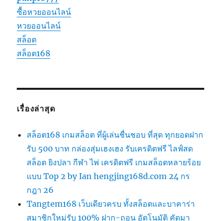
ซื้อหวยออนไลน์
หวยออนไลน์
สล็อต
สล็อต168
เรื่องล่าสุด
สล็อต168 เกมสล็อต ที่ผู้เล่นชื่นชอบ ที่สุด ทุกยอดฝาก
รับ 500 บาท กล่องสุ่มเฮงเฮง รับเครดิตฟรี ไลฟ์สด
สล็อต ยิงปลา กีฬา ไพ่ เครดิตฟรี เกมสล็อตหลายร้อย
แบบ Top 2 by Ian hengjing168d.com 24 กร
กฎา 26
Tangtem168 เว็บเดียวครบ ทั้งสล็อตและบาคาร่า
สมาชิกใหม่รับ 100% ฝาก-ถอน อัตโนมัติ คัดมา