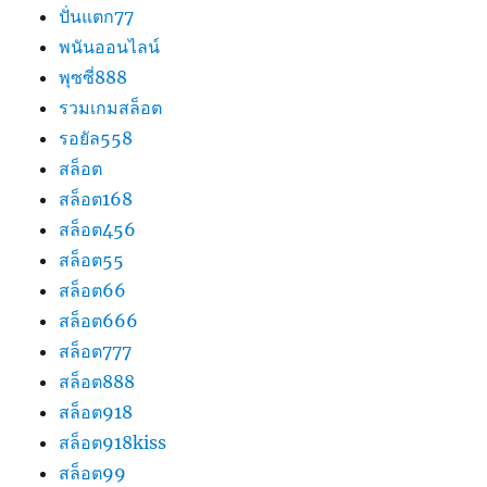
ปั่นแตก77
พนันออนไลน์
พุซซี่888
รวมเกมสล็อต
รอยัล558
สล็อต
สล็อต168
สล็อต456
สล็อต55
สล็อต66
สล็อต666
สล็อต777
สล็อต888
สล็อต918
สล็อต918kiss
สล็อต99