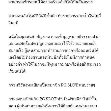
สามารถเข้าระบบได้อย่างเร็วแล้วก็ไม่เป็นอันตราย
ฝากถอนอัตโนมัติ ไม่มีขั้นต่ำ ทำรายการรวดเร็วในไม่กี่
วินาที
หนึ่งในจุดเด่นสำคัญของ ทางเข้าpgหมายถึงระบบฝาก
เบิกเงินอัตโนมัติ ที่ถูกวางแบบมาให้ใช้งานง่ายและก็
สบายเร็ว ผู้เล่นสามารถทำรายการฝากหรือถอนเงินได้
เองโดยไม่ต้องผ่านแอดมิน อีกทั้งยังไม่มีการกำหนด
อย่างต่ำ ทำให้ไม่ว่าจะมีทุนมากมายหรือน้อยก็สามารถ
เริ่มเล่นได้
กรรมวิธีลงทะเบียนเป็นสมาชิก PG SLOT แบบง่ายๆ
การลงทะเบียนกับ PG SLOT ทำเป็นง่ายเพียงไม่กี่ขั้น
ตอน ผู้เล่นสามารถดำเนินการได้ด้วยตัวเองผ่านระบบ