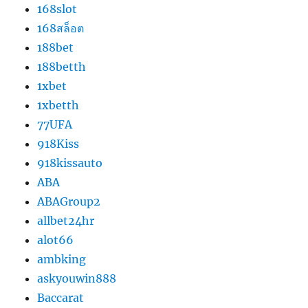
168slot
168สล็อต
188bet
188betth
1xbet
1xbetth
77UFA
918Kiss
918kissauto
ABA
ABAGroup2
allbet24hr
alot66
ambking
askyouwin888
Baccarat