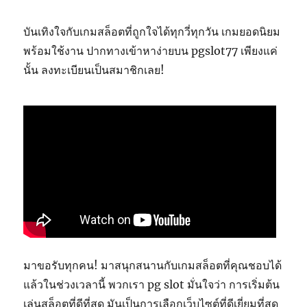
บันเทิงใจกับเกมสล็อตที่ถูกใจได้ทุกวี่ทุกวัน เกมยอดนิยม
พร้อมใช้งาน ปากทางเข้าหาง่ายบน pgslot77 เพียงแค่
นั้น ลงทะเบียนเป็นสมาชิกเลย!
มาขอรับทุกคน! มาสนุกสนานกับเกมสล็อตที่คุณชอบได้
แล้วในช่วงเวลานี้ พวกเรา pg slot มั่นใจว่า การเริ่มต้น
เล่นสล็อตที่ดีที่สุด มันเป็นการเลือกเว็บไซต์ที่ดีเยี่ยมที่สุด