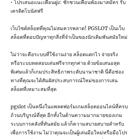
• โปรเสนอแนะเพื่อนฝูง: ชักชวนเพื่อนพ้องมาสมัคร รับ
เครดิตโบนัสฟรี
เว็บไซต์สล็อตที่คุณไม่สมควรพลาด! PGSLOT เป็นเว็บ
สล็อตที่ตอบปัญหาทุกสิ่งที่จำเป็นของนักเดิมพันสมัยใหม่
ไม่ว่าจะคือระบบที่ใช้งานง่าย สล็อตแตกไว จ่ายจริง
หรือระบบทดสอบเล่นฟรีจากทุกค่าย ด้วยข้อเสนอสุด
พิเศษแล้วก็เกมประสิทธิภาพระดับนานาชาติ นี่คือช่อง
ทางที่คุณจะได้สัมผัสประสบการณ์ใหม่ของการเล่น
สล็อตที่เหมาะสมที่สุด
pgslot เป็นหนึ่งในแพลตฟอร์มเกมสล็อตออนไลน์ที่ครบ
ถ้วนบริบูรณ์ที่สุด อีกทั้งในด้านความมากมายของเกม
ระบบการคลังที่ทันสมัย แล้วก็ความสบายสบายสำหรับ
เพื่อการใช้งาน ไม่ว่าคุณจะเป็นผู้เล่นมือใหม่หรือมือโปร