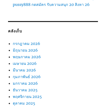
pussy888 กดสมัคร รับความสนุก 20 สิงหา 26
คลังเก็บ
กรกฎาคม 2026
มิถุนายน 2026
พฤษภาคม 2026
เมษายน 2026
มีนาคม 2026
กุมภาพันธ์ 2026
มกราคม 2026
ธันวาคม 2025
พฤศจิกายน 2025
ตุลาคม 2025