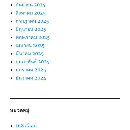
กันยายน 2025
สิงหาคม 2025
กรกฎาคม 2025
มิถุนายน 2025
พฤษภาคม 2025
เมษายน 2025
มีนาคม 2025
กุมภาพันธ์ 2025
มกราคม 2025
ธันวาคม 2024
หมวดหมู่
168 สล็อต