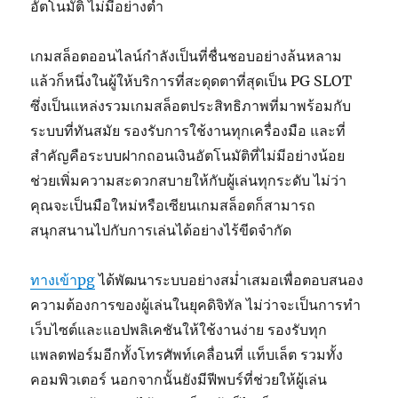
อัตโนมัติ ไม่มีอย่างต่ำ
เกมสล็อตออนไลน์กำลังเป็นที่ชื่นชอบอย่างล้นหลาม
แล้วก็หนึ่งในผู้ให้บริการที่สะดุดตาที่สุดเป็น PG SLOT
ซึ่งเป็นแหล่งรวมเกมสล็อตประสิทธิภาพที่มาพร้อมกับ
ระบบที่ทันสมัย รองรับการใช้งานทุกเครื่องมือ และที่
สำคัญคือระบบฝากถอนเงินอัตโนมัติที่ไม่มีอย่างน้อย
ช่วยเพิ่มความสะดวกสบายให้กับผู้เล่นทุกระดับ ไม่ว่า
คุณจะเป็นมือใหม่หรือเซียนเกมสล็อตก็สามารถ
สนุกสนานไปกับการเล่นได้อย่างไร้ขีดจำกัด
ทางเข้าpg
ได้พัฒนาระบบอย่างสม่ำเสมอเพื่อตอบสนอง
ความต้องการของผู้เล่นในยุคดิจิทัล ไม่ว่าจะเป็นการทำ
เว็บไซต์และแอปพลิเคชันให้ใช้งานง่าย รองรับทุก
แพลตฟอร์มอีกทั้งโทรศัพท์เคลื่อนที่ แท็บเล็ต รวมทั้ง
คอมพิวเตอร์ นอกจากนั้นยังมีฟีพบร์ที่ช่วยให้ผู้เล่น