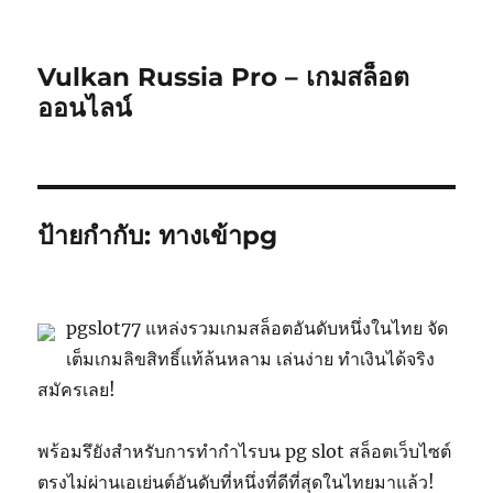
Vulkan Russia Pro – เกมสล็อต
ออนไลน์
ป้ายกำกับ:
ทางเข้าpg
pgslot77 แหล่งรวมเกมสล็อตอันดับหนึ่งในไทย จัด
เต็มเกมลิขสิทธิ์แท้ล้นหลาม เล่นง่าย ทำเงินได้จริง
สมัครเลย!
พร้อมรึยังสำหรับการทำกำไรบน pg slot สล็อตเว็บไซต์
ตรงไม่ผ่านเอเย่นต์อันดับที่หนึ่งที่ดีที่สุดในไทยมาแล้ว!