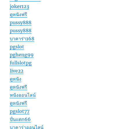
joker123
ดูหนังฟรี
pussy888
pussy888
บาคาร่า168
pgslot
pgheng99
fullslotpg
live22
ดูหนัง
ดูหนังฟรี
หนังออนไลน์
ดูหนังฟรี
pgslot77
ปั่นแตก66
บาคาร่าออนไลน์