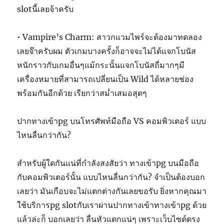
slotนี้เลยจ้าครับ
• Vampire’s Charm: สาวกแวมไพร์จะต้องมาทดลอง
เลยจ๊าครับผม ตัวเกมบางครั้งก็อาจจะไม่ได้แจกโบนัส
หนักราวกับเกมอื่นๆแม้กระนั้นแจกโบนัสถี่มากๆมี
เครื่องหมายที่สามารถเปลี่ยนเป็น Wild ได้หลายช่อง
พร้อมกันอีกด้วย เรียกว่าสม่ำเสมอสุดๆ
ปากทางเข้าpg บนโทรศัพท์มือถือ VS คอมพิวเตอร์ แบบ
ไหนลื่นกว่ากัน?
สำหรับผู้ใดกันแน่ที่กำลังสงสัยว่า ทางเข้าpg บนมือถือ
กับคอมพิวเตอร์นั้น แบบไหนลื่นกว่ากัน? จำเป็นต้องบอก
เลยว่า มันเกือบจะไม่แตกต่างกันเลยขอรับ ยิ่งหากคุณมา
ใช้บริการpg slotกับเราผ่านปากทางเข้าทางเข้าpg ด้วย
แล้วล่ะก็ บอกเลยว่า ลื่นหัวแตกแน่ๆ เพราะเว็บไซต์ตรง