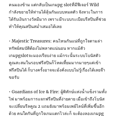
คนมองข้าม แต่กลับเป็นเกมpg slotที่มีฟีเจอร์ Wild
กำลังขยายให้ท่านได้ลุ้นกันแบบหมดตัว จังหวะในการ
ได้รับเงินรางวัลมีมาก เพราะมีระบบระเบียบรีสปินที่ช่วย
ทำให้คุณสปินสม่ำเสมอได้เลย
• Majestic Treasures: คนไหนกันแน่ที่ถูกใจตามล่า
ทรัพย์สมบัติต้องไม่พลาดแน่นอน หากแม้ตัว
เกมpgslotจะมองเรียบง่าย แม้กระนั้นระบบโบนัสตัว
คูณสะสมในรอบฟรีสปินก็โหดเหี้ยมมากมายๆแค่เข้า
ฟรีสปินได้ ก็บางครั้งอาจจะมั่งคั่งแบบไม่รู้เรื่องได้เลยจ๊า
ขอรับ
• Guardians of Ice & Fire: ผู้พิทักษ์แห่งน้ำแข็งรวมทั้ง
ไฟ มาพร้อมการแจกฟรีสปินที่ง่ายดาย เมื่อเข้าถึงโบนัส
จะเปลี่ยนรีลคูณ 2 แถมยังมาพร้อมเพย์ไลน์ที่เพิ่มขึ้นอีก
ด้วย คนใดกันที่ถูกใจเกมแตกไวล่ะก็ จะต้องลองเกมpg