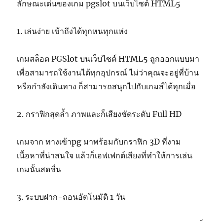
ลักษณะเด่นของเกม pgslot บนเว็บไซต์ HTML5
1. เล่นง่าย เข้าถึงได้ทุกหนทุกแห่ง
เกมสล็อต PGSlot บนเว็บไซต์ HTML5 ถูกออกแบบมา
เพื่อสามารถใช้งานได้ทุกอุปกรณ์ ไม่ว่าคุณจะอยู่ที่บ้าน
หรือกำลังเดินทาง ก็สามารถสนุกไปกับเกมส์ได้ทุกเมื่อ
2. กราฟิกสุดล้ำ ภาพและก็เสียงชัดระดับ Full HD
เกมจาก ทางเข้าpg มาพร้อมกับกราฟิก 3D ที่งาม
เนื้อหาที่น่าสนใจ แล้วก็เอฟเฟกต์เสียงที่ทำให้การเล่น
เกมนั้นสดชื่น
3. ระบบฝาก-ถอนอัตโนมัติ 1 วัน