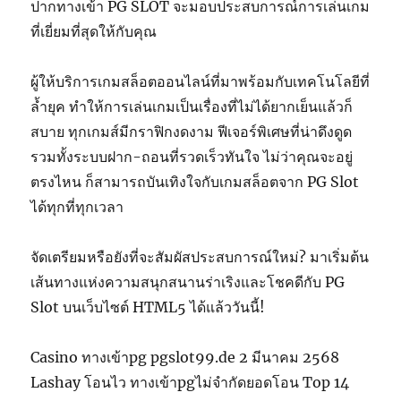
ปากทางเข้า PG SLOT จะมอบประสบการณ์การเล่นเกม
ที่เยี่ยมที่สุดให้กับคุณ
ผู้ให้บริการเกมสล็อตออนไลน์ที่มาพร้อมกับเทคโนโลยีที่
ล้ำยุค ทำให้การเล่นเกมเป็นเรื่องที่ไม่ได้ยากเย็นแล้วก็
สบาย ทุกเกมส์มีกราฟิกงดงาม ฟีเจอร์พิเศษที่น่าดึงดูด
รวมทั้งระบบฝาก-ถอนที่รวดเร็วทันใจ ไม่ว่าคุณจะอยู่
ตรงไหน ก็สามารถบันเทิงใจกับเกมสล็อตจาก PG Slot
ได้ทุกที่ทุกเวลา
จัดเตรียมหรือยังที่จะสัมผัสประสบการณ์ใหม่? มาเริ่มต้น
เส้นทางแห่งความสนุกสนานร่าเริงและโชคดีกับ PG
Slot บนเว็บไซต์ HTML5 ได้แล้ววันนี้!
Casino ทางเข้าpg pgslot99.de 2 มีนาคม 2568
Lashay โอนไว ทางเข้าpgไม่จำกัดยอดโอน Top 14