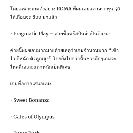
โดยเฉพาะเกมดังอย่าง ROMA ที่ผมเคยแตกจากทุน 50
ได้เกือบจะ 800 มาแล้ว
• Pragmatic Play – สายซื้อฟรีสปินจำเป็นต้องมา
ค่ายนี้ผมชอบมากมายด้วยเหตุว่าเกมจำนวนมาก “เข้า
ไว ตีหนัก ตัวคูณสูง” โดยยิ่งไปกว่านั้นช่วงดึกๆเกมจะ
ไหลลื่นและแตกหนักเป็นพิเศษ
เกมที่อยากเสนอแนะ
• Sweet Bonanza
• Gates of Olympus