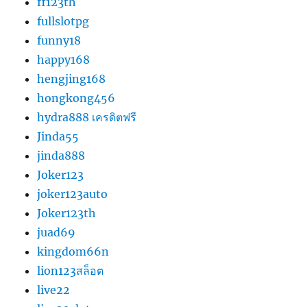
ff123th
fullslotpg
funny18
happy168
hengjing168
hongkong456
hydra888 เครดิตฟรี
Jinda55
jinda888
Joker123
joker123auto
Joker123th
juad69
kingdom66n
lion123สล็อต
live22