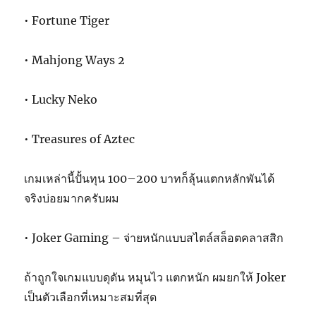
• Fortune Tiger
• Mahjong Ways 2
• Lucky Neko
• Treasures of Aztec
เกมเหล่านี้ปั้นทุน 100–200 บาทก็ลุ้นแตกหลักพันได้
จริงบ่อยมากครับผม
• Joker Gaming – จ่ายหนักแบบสไตล์สล็อตคลาสสิก
ถ้าถูกใจเกมแบบดุดัน หมุนไว แตกหนัก ผมยกให้ Joker
เป็นตัวเลือกที่เหมาะสมที่สุด