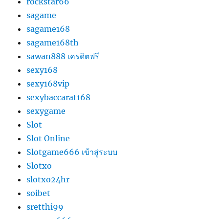
rockstar66
sagame
sagame168
sagame168th
sawan888 เครดิตฟรี
sexy168
sexy168vip
sexybaccarat168
sexygame
Slot
Slot Online
Slotgame666 เข้าสู่ระบบ
Slotxo
slotxo24hr
soibet
sretthi99