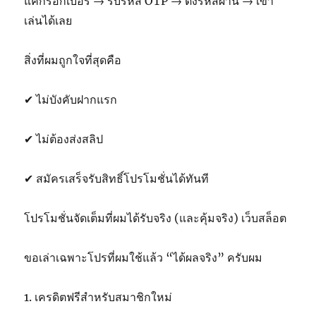
แค่กรอกเบอร์ → รับรหัส OTP → ตั้งรหัสผ่าน → เข้า
เล่นได้เลย
สิ่งที่ผมถูกใจที่สุดคือ
✔ ไม่บังคับฝากแรก
✔ ไม่ต้องส่งสลิป
✔ สมัครเสร็จรับสิทธิ์โปรโมชั่นได้ทันที
โปรโมชั่นจัดเต็มที่ผมได้รับจริง (และคุ้มจริง) เว็บสล็อต
ขอเล่าเฉพาะโปรที่ผมใช้แล้ว “ได้ผลจริง” ครับผม
1. เครดิตฟรีสำหรับสมาชิกใหม่