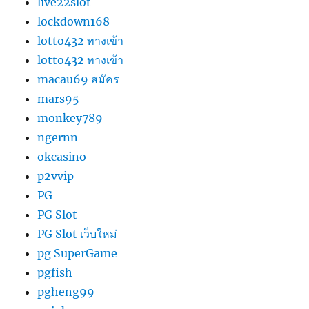
live22slot
lockdown168
lotto432 ทางเข้า
lotto432 ทางเข้า
macau69 สมัคร
mars95
monkey789
ngernn
okcasino
p2vvip
PG
PG Slot
PG Slot เว็บใหม่
pg SuperGame
pgfish
pgheng99