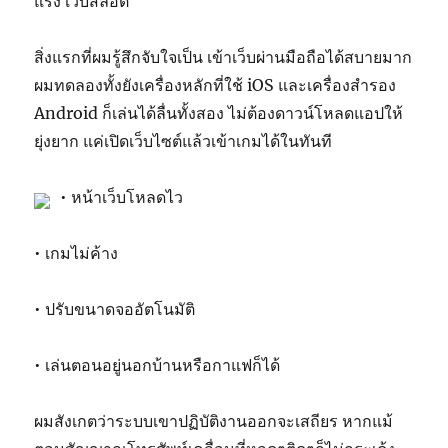
แรง เว็บสล็อต
สิ่งแรกที่ผมรู้สึกจับใจเป็น เข้าเว็บผ่านมือถือได้สบายมาก
ผมทดลองทั้งยังเครื่องหลักที่ใช้ iOS และเครื่องสำรอง
Android ก็เล่นได้ลื่นทั้งสอง ไม่ต้องดาวน์โหลดแอปให้
ยุ่งยาก แค่เปิดเว็บไซต์แล้วเข้าเกมได้ในทันที
• หน้าเว็บโหลดไว
• เกมไม่ค้าง
• ปรับขนาดจออัตโนมัติ
• เล่นตอนอยู่นอกบ้านหรือกาแฟก็ได้
ผมสังเกตว่าระบบเขาปฏิบัติงานออกจะเสถียร หากแม้