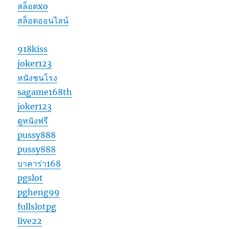
สล็อตxo
สล็อตออนไลน์
918kiss
joker123
หนังชนโรง
sagame168th
joker123
ดูหนังฟรี
pussy888
pussy888
บาคาร่า168
pgslot
pgheng99
fullslotpg
live22