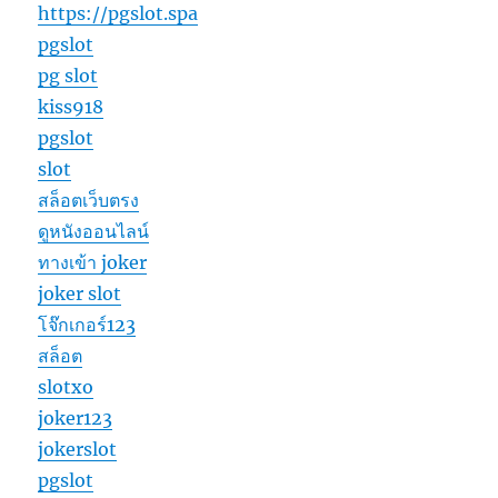
https://pgslot.spa
pgslot
pg slot
kiss918
pgslot
slot
สล็อตเว็บตรง
ดูหนังออนไลน์
ทางเข้า joker
joker slot
โจ๊กเกอร์123
สล็อต
slotxo
joker123
jokerslot
pgslot