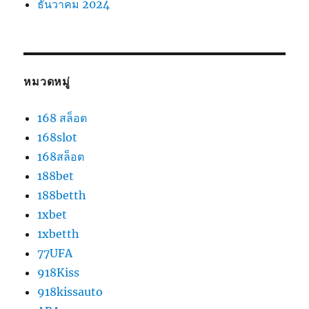
ธันวาคม 2024
หมวดหมู่
168 สล็อต
168slot
168สล็อต
188bet
188betth
1xbet
1xbetth
77UFA
918Kiss
918kissauto