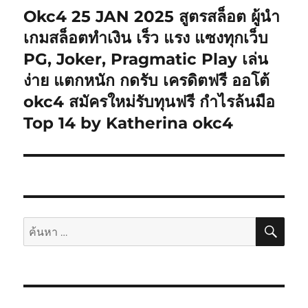
Okc4 25 JAN 2025 สูตรสล็อต ผู้นำ
เรื่อง
ต่อ
เกมสล็อตทำเงิน เร็ว แรง แซงทุกเว็บ
ไป:
PG, Joker, Pragmatic Play เล่น
ง่าย แตกหนัก กดรับ เครดิตฟรี ออโต้
okc4 สมัครใหม่รับทุนฟรี กำไรล้นมือ
Top 14 by Katherina okc4
ค้นห
ค้นหา: