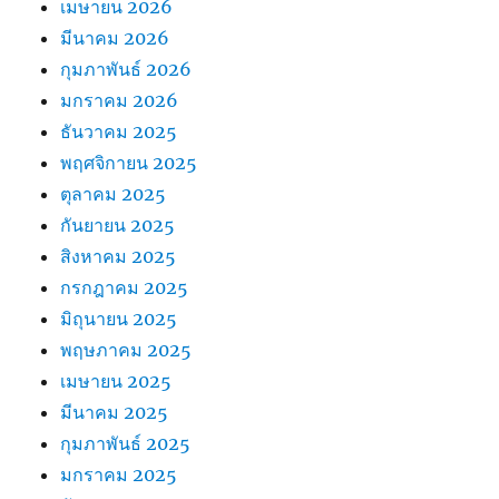
เมษายน 2026
มีนาคม 2026
กุมภาพันธ์ 2026
มกราคม 2026
ธันวาคม 2025
พฤศจิกายน 2025
ตุลาคม 2025
กันยายน 2025
สิงหาคม 2025
กรกฎาคม 2025
มิถุนายน 2025
พฤษภาคม 2025
เมษายน 2025
มีนาคม 2025
กุมภาพันธ์ 2025
มกราคม 2025