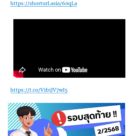
https://shorturl.asia/60qLa
https://t.co/V1b1JV7wI5