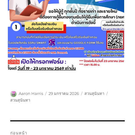
ผู้
เขียน
หมวด
ป้าย
Aaron Harris
29 มกราคม 2026
สวนสุนันทา
เขียน
เมื่อ
หมู่
กำกับ
สวนสุนันทา
แนะแนว
ก่อนหน้า