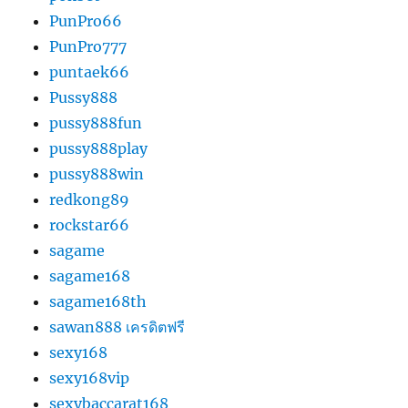
PunPro66
PunPro777
puntaek66
Pussy888
pussy888fun
pussy888play
pussy888win
redkong89
rockstar66
sagame
sagame168
sagame168th
sawan888 เครดิตฟรี
sexy168
sexy168vip
sexybaccarat168