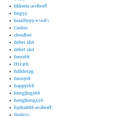
bkkwin เครดิตฟรี
bng55
brazil999 ทางเข้า
Casino
cloudbet
debet slot
debet slot
faro168
ff123th
fullslotpg
funny18
happy168
hengjing168
hongkong456
hydra888 เครดิตฟรี
Jinda55