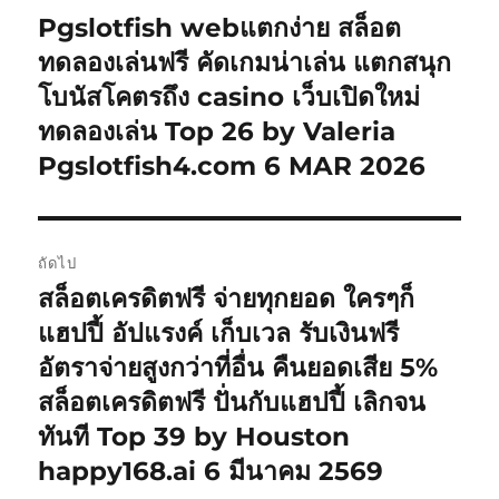
เรื่อง
Pgslotfish webแตกง่าย สล็อต
เรื่อง
ก่อน
ทดลองเล่นฟรี คัดเกมน่าเล่น แตกสนุก
หน้า:
โบนัสโคตรถึง casino เว็บเปิดใหม่
ทดลองเล่น Top 26 by Valeria
Pgslotfish4.com 6 MAR 2026
ถัดไป
สล็อตเครดิตฟรี จ่ายทุกยอด ใครๆก็
เรื่อง
ต่อ
แฮปปี้ อัปแรงค์ เก็บเวล รับเงินฟรี
ไป:
อัตราจ่ายสูงกว่าที่อื่น คืนยอดเสีย 5%
สล็อตเครดิตฟรี ปั่นกับแฮปปี้ เลิกจน
ทันที Top 39 by Houston
happy168.ai 6 มีนาคม 2569