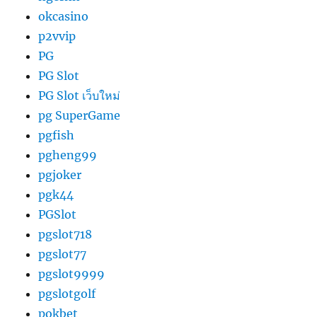
okcasino
p2vvip
PG
PG Slot
PG Slot เว็บใหม่
pg SuperGame
pgfish
pgheng99
pgjoker
pgk44
PGSlot
pgslot718
pgslot77
pgslot9999
pgslotgolf
pokbet