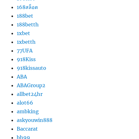
168สล็อต
188bet
188betth
1xbet
1xbetth
77UFA
918Kiss
918kissauto
ABA
ABAGroup2
allbet24hr
alot66
ambking
askyouwin888
Baccarat
bh99