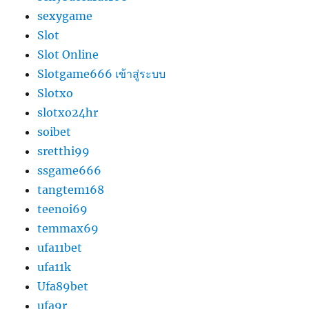
sexygame
Slot
Slot Online
Slotgame666 เข้าสู่ระบบ
Slotxo
slotxo24hr
soibet
sretthi99
ssgame666
tangtem168
teenoi69
temmax69
ufa11bet
ufa11k
Ufa89bet
ufa9r