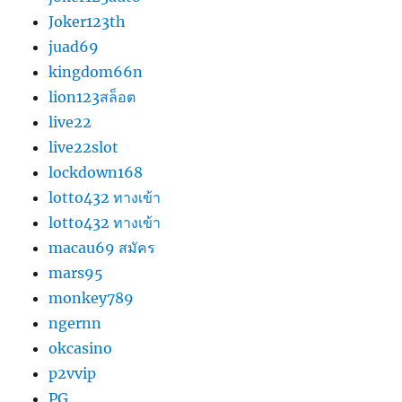
Joker123th
juad69
kingdom66n
lion123สล็อต
live22
live22slot
lockdown168
lotto432 ทางเข้า
lotto432 ทางเข้า
macau69 สมัคร
mars95
monkey789
ngernn
okcasino
p2vvip
PG