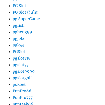
PG Slot
PG Slot เว็บใหม่
pg SuperGame
pgfish
pgheng99
pgjoker
pgk44
PGSlot
pgslot718
pgslot77
pgslot9999
pgslotgolf
pokbet
PunPro66
PunPro777
puntaek66