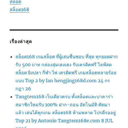
สล็อต
สล็อต168
เรื่องล่าสุด
สล็อต168 เกมสล็อต ที่ผู้เล่นชื่นชอบ ที่สุด ทุกยอดฝาก
รับ 500 บาท กล่องสุ่มเฮงเฮง รับเครดิตฟรี ไลฟ์สด
สล็อต ยิงปลา กีฬา ไพ่ เครดิตฟรี เกมสล็อตหลายร้อย
แบบ Top 2 by Ian hengjing168d.com 24 กร
กฎา 26
Tangtem168 เว็บเดียวครบ ทั้งสล็อตและบาคาร่า
สมาชิกใหม่รับ 100% ฝาก-ถอน อัตโนมัติ คัดมา
แล้ว เล่นได้ทุกเกม สล็อต168 ห้ามพลาด โปรดีรออยู่
Top 21 by Antonio Tangtem168e.com 8 JUL