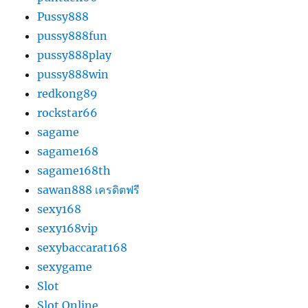
Pussy888
pussy888fun
pussy888play
pussy888win
redkong89
rockstar66
sagame
sagame168
sagame168th
sawan888 เครดิตฟรี
sexy168
sexy168vip
sexybaccarat168
sexygame
Slot
Slot Online