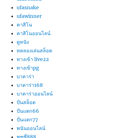
ufasnake
ufawinner
คาสิโน
คาสิโนออนไลน์
ดูหนัง
ทดลองเล่นสล็อต
ทางเข้า live22
ทางเข้าpg
บาคาร่า
บาคาร่า168
บาคาร่าออนไลน์
ปั่นสล็อต
ปั่นแตก66
ปั่นแตก77
พนันออนไลน์
พุซซี่888