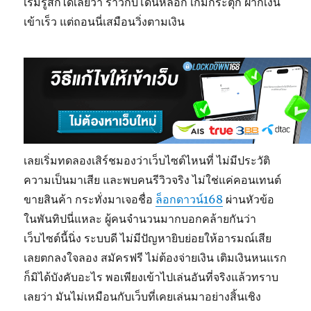
เริ่มรู้สึกได้เลยว่า ราวกับโดนหลอก เกมกระตุก ฝากเงิน
เข้าเร็ว แต่ถอนนี่เสมือนวิ่งตามเงิน
เลยเริ่มทดลองเสิร์ชมองว่าเว็บไซต์ไหนที่ ไม่มีประวัติ
ความเป็นมาเสีย และพบคนรีวิวจริง ไม่ใช่แค่คอนเทนต์
ขายสินค้า กระทั่งมาเจอชื่อ
ล็อกดาวน์168
ผ่านหัวข้อ
ในพันทิปนี่แหละ ผู้คนจำนวนมากบอกคล้ายกันว่า
เว็บไซต์นี้นิ่ง ระบบดี ไม่มีปัญหายิบย่อยให้อารมณ์เสีย
เลยตกลงใจลอง สมัครฟรี ไม่ต้องจ่ายเงิน เติมเงินหนแรก
ก็มิได้บังคับอะไร พอเพียงเข้าไปเล่นอันที่จริงแล้วทราบ
เลยว่า มันไม่เหมือนกับเว็บที่เคยเล่นมาอย่างสิ้นเชิง