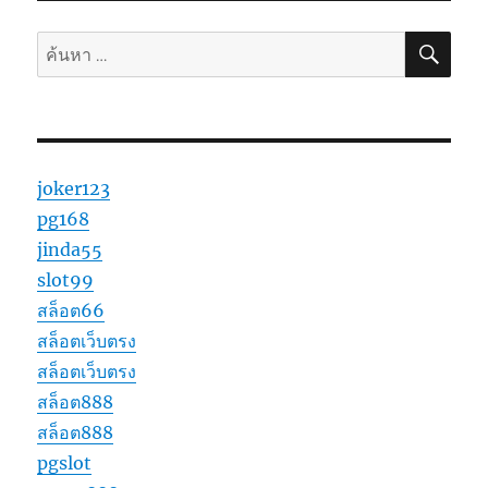
ค้นห
ค้นหา:
joker123
pg168
jinda55
slot99
สล็อต66
สล็อตเว็บตรง
สล็อตเว็บตรง
สล็อต888
สล็อต888
pgslot