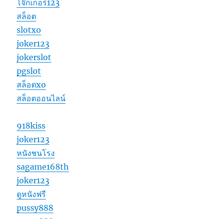
โจ๊กเกอร์123
สล็อต
slotxo
joker123
jokerslot
pgslot
สล็อตxo
สล็อตออนไลน์
918kiss
joker123
หนังชนโรง
sagame168th
joker123
ดูหนังฟรี
pussy888