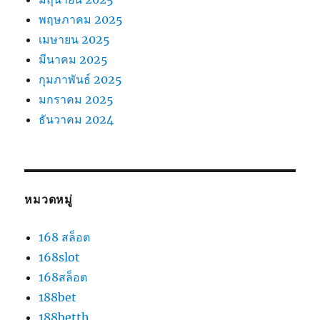
พฤษภาคม 2025
เมษายน 2025
มีนาคม 2025
กุมภาพันธ์ 2025
มกราคม 2025
ธันวาคม 2024
หมวดหมู่
168 สล็อต
168slot
168สล็อต
188bet
188betth