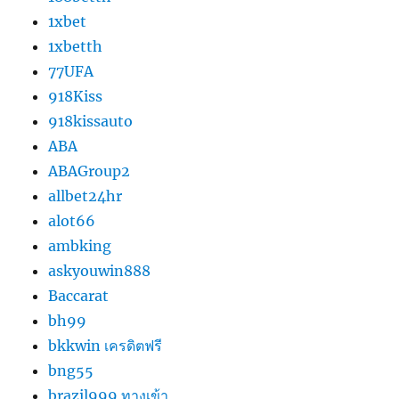
1xbet
1xbetth
77UFA
918Kiss
918kissauto
ABA
ABAGroup2
allbet24hr
alot66
ambking
askyouwin888
Baccarat
bh99
bkkwin เครดิตฟรี
bng55
brazil999 ทางเข้า