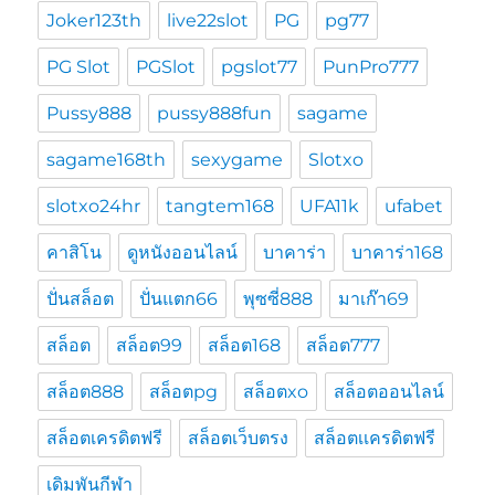
Joker123th
live22slot
PG
pg77
PG Slot
PGSlot
pgslot77
PunPro777
Pussy888
pussy888fun
sagame
sagame168th
sexygame
Slotxo
slotxo24hr
tangtem168
UFA11k
ufabet
คาสิโน
ดูหนังออนไลน์
บาคาร่า
บาคาร่า168
ปั่นสล็อต
ปั่นแตก66
พุซซี่888
มาเก๊า69
สล็อต
สล็อต99
สล็อต168
สล็อต777
สล็อต888
สล็อตpg
สล็อตxo
สล็อตออนไลน์
สล็อตเครดิตฟรี
สล็อตเว็บตรง
สล็อตเเครดิตฟรี
เดิมพันกีฬา