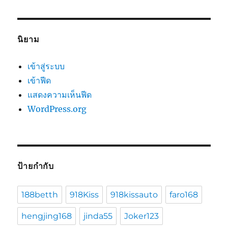
นิยาม
เข้าสู่ระบบ
เข้าฟีด
แสดงความเห็นฟีด
WordPress.org
ป้ายกำกับ
188betth
918Kiss
918kissauto
faro168
hengjing168
jinda55
Joker123