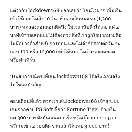
แต่ว่ากับ lockdown168 บอกเลยว่า โอนไวมาก เพิ่มเงิน
เข้าใช้เวลาไม่ถึง 10 วินาที ถอนเงินหนแรก (1,200
บาท) ทดลองถอนตอนตีหนึ่ง ใช้เวลานับนิ้วได้เลย แค่ 2
นาทีเข้าวอเลทแบบไม่ต้องทวง สิ่งที่เราถูกใจมากมายคือ
ไม่มีอย่างต่ำสำหรับการถอน และไม่จำกัดรอบต่อวัน จะ
ถอน 100 หรือ 10,000 ก็ทำได้หมด ไม่ต้องสะสมยอด
หรือทำเทิร์น
ประสบการณ์ตรงที่เล่น lockdown168 ได้จริง ถอนจริง
ไม่ใช่แค่บังเอิญ
ตอนเดือนที่แล้ว พวกเราเล่นlockdown168 เข้าสู่ระบบ
เกมจากค่าย PG Soft ชื่อว่า Fortune Tiger ด้วยเงิน
แค่ 300 บาท ตั้งมั่นเล่นแบบเรื่อยๆไม่บู๊มาก ปรากฏว่า
ฟรีเกมเข้า 2 รอบติด รวมแล้วได้แทบ 3,000 บาท!