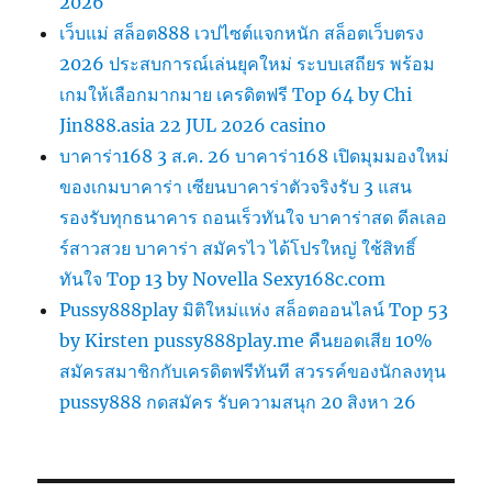
2026
เว็บแม่ สล็อต888 เวปไซต์แจกหนัก สล็อตเว็บตรง
2026 ประสบการณ์เล่นยุคใหม่ ระบบเสถียร พร้อม
เกมให้เลือกมากมาย เครดิตฟรี Top 64 by Chi
Jin888.asia 22 JUL 2026 casino
บาคาร่า168 3 ส.ค. 26 บาคาร่า168 เปิดมุมมองใหม่
ของเกมบาคาร่า เซียนบาคาร่าตัวจริงรับ 3 แสน
รองรับทุกธนาคาร ถอนเร็วทันใจ บาคาร่าสด ดีลเลอ
ร์สาวสวย บาคาร่า สมัครไว ได้โปรใหญ่ ใช้สิทธิ์
ทันใจ Top 13 by Novella Sexy168c.com
Pussy888play มิติใหม่แห่ง สล็อตออนไลน์ Top 53
by Kirsten pussy888play.me คืนยอดเสีย 10%
สมัครสมาชิกกับเครดิตฟรีทันที สวรรค์ของนักลงทุน
pussy888 กดสมัคร รับความสนุก 20 สิงหา 26