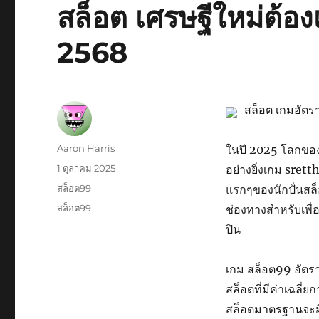
สล็อต เศรษฐีใหม่ต้
2568
สล็อต เกมอัตรา
ผู้
Aaron Harris
ในปี 2025 โลกของ
เขียน
เขียน
1 ตุลาคม 2025
อย่างยิ่งเกม sretth
เมื่อ
หมวด
สล็อต99
แรกๆของนักปั่นสล็อ
หมู่
ป้าย
สล็อต99
ช่องทางสำหรับเพื่
กำกับ
ปิน
เกม สล็อต99 อัตรา
สล็อตที่มีค่าเฉลี่ย
สล็อตมาตรฐานจะม