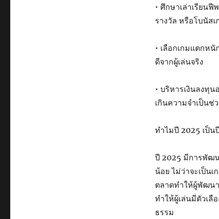
• ศึกษาเล่าเรียนฟี
รางวัล หรือโบนัส
• เลือกเกมแตกหนัก
ดีจากผู้เล่นจริง
• บริหารเงินลงทุ
เกินความจำเป็นช่ว
ทำไมปี 2025 เป็นป
ปี 2025 มีการพัฒน
น้อย ไม่ว่าจะเป็น
ตลาดทำให้ผู้พัฒนา
ทำให้ผู้เล่นมีตัวเ
ธรรม