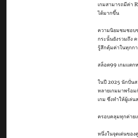
เกมสามารถมีค่า R
ได้มากขึ้น
ความนิยมชมชอบของ
กระนั้นยังรวมถึง 
รู้สึกคุ้มค่าในทุกก
สล็อต99 เกมแตกหนัก
ในปี 2025 นักปั่น
หลายเกมมาพร้อมกับ
เกม ซึ่งทำให้ผู้เ
ครอบคลุมทุกค่ายเ
หนึ่งในจุดเด่นของศ