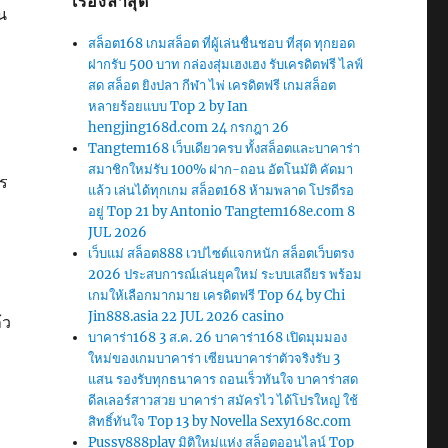
เรื่องล่าสุด
น
สล็อต168 เกมสล็อต ที่ผู้เล่นชื่นชอบ ที่สุด ทุกยอด
ฝากรับ 500 บาท กล่องสุ่มเฮงเฮง รับเครดิตฟรี ไลฟ์
สด สล็อต ยิงปลา กีฬา ไพ่ เครดิตฟรี เกมสล็อต
หลายร้อยแบบ Top 2 by Ian
hengjing168d.com 24 กรกฎา 26
Tangtem168 เว็บเดียวครบ ทั้งสล็อตและบาคาร่า
สมาชิกใหม่รับ 100% ฝาก-ถอน อัตโนมัติ คัดมา
าร
แล้ว เล่นได้ทุกเกม สล็อต168 ห้ามพลาด โปรดีรอ
อยู่ Top 21 by Antonio Tangtem168e.com 8
JUL 2026
เว็บแม่ สล็อต888 เวปไซต์แจกหนัก สล็อตเว็บตรง
2026 ประสบการณ์เล่นยุคใหม่ ระบบเสถียร พร้อม
เกมให้เลือกมากมาย เครดิตฟรี Top 64 by Chi
Jin888.asia 22 JUL 2026 casino
้ว
บาคาร่า168 3 ส.ค. 26 บาคาร่า168 เปิดมุมมอง
ใหม่ของเกมบาคาร่า เซียนบาคาร่าตัวจริงรับ 3
แสน รองรับทุกธนาคาร ถอนเร็วทันใจ บาคาร่าสด
ดีลเลอร์สาวสวย บาคาร่า สมัครไว ได้โปรใหญ่ ใช้
สิทธิ์ทันใจ Top 13 by Novella Sexy168c.com
Pussy888play มิติใหม่แห่ง สล็อตออนไลน์ Top