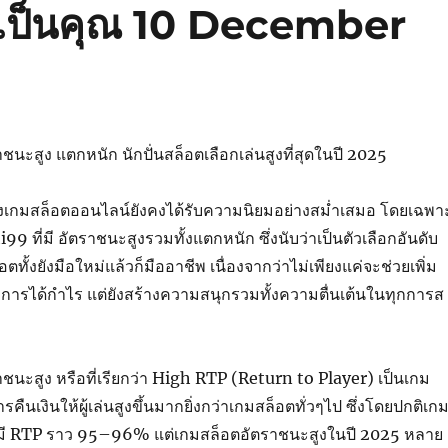
องเป็นคุณ 10 December
ชนะสูง แตกหนัก นักปั่นสล็อตเลือกเล่นสูงที่สุดในปี 2025
เกมสล็อตออนไลน์ยังคงได้รับความนิยมอย่างสม่ำเสมอ โดยเฉพา
i99 ที่มี อัตราชนะสูงรวมทั้งแตกหนัก ซึ่งนับว่าเป็นตัวเลือกอันดับ
ตทั้งยังมือใหม่แล้วก็มืออาชีพ เนื่องจากว่าไม่เพียงแค่จะช่วยเพิ่ม
อการได้กำไร แต่ยังสร้างความสนุกรวมทั้งความตื่นเต้นในทุกการส
ชนะสูง หรือที่เรียกว่า High RTP (Return to Player) เป็นเกม
การคืนเงินให้ผู้เล่นสูงขึ้นมากยิ่งกว่าเกมสล็อตทั่วๆไป ซึ่งโดยปกติเก
ี RTP ราว 95–96% แต่เกมสล็อตอัตราชนะสูงในปี 2025 หลาย