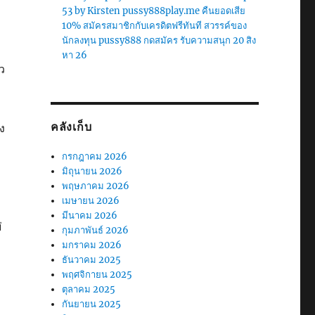
53 by Kirsten pussy888play.me คืนยอดเสีย
10% สมัครสมาชิกกับเครดิตฟรีทันที สวรรค์ของ
นักลงทุน pussy888 กดสมัคร รับความสนุก 20 สิง
หา 26
ว
คลังเก็บ
ง
กรกฎาคม 2026
มิถุนายน 2026
พฤษภาคม 2026
เมษายน 2026
มีนาคม 2026
่
กุมภาพันธ์ 2026
มกราคม 2026
ธันวาคม 2025
พฤศจิกายน 2025
ตุลาคม 2025
กันยายน 2025