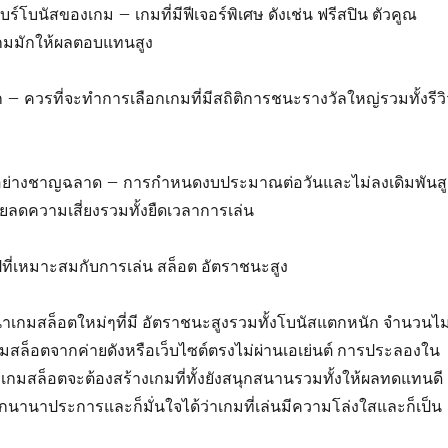
พบร์โบนัสของเกม – เกมที่มีฟีเจอร์พิเศษ ดังเช่น ฟรีสปิน ตัวคูณ
เกมมักให้ผลตอบแทนสูง
 – ควรที่จะทำการเลือกเกมที่มีสถิติการชนะรางวัลใหญ่รวมทั้งรีวิ
นอย่างชาญฉลาด – การกำหนดงบประมาณต่อวันและไม่ลงเดิมพันสู
ยลดความเสี่ยงรวมทั้งยืดเวลาการเล่น
ีที่เหมาะสมกับการเล่น สล็อต อัตราชนะสูง
าเกมสล็อตใหม่ๆที่มี อัตราชนะสูงรวมทั้งโบนัสแตกหนัก จำนวนไม
เกมสล็อตจากค่ายดังหรือเว็บไซต์ตรงไม่ผ่านเอเย่นต์ การประลองใน
เกมสล็อตจะต้องสร้างเกมที่ทั้งยังสนุกสนานรวมทั้งให้ผลทดแทนดี
ลือกนานาประการและก็มั่นใจได้ว่าเกมที่เล่นมีความโล่งใสและก็เป็น