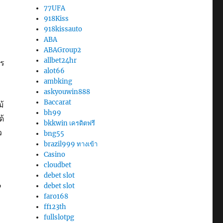
77UFA
918Kiss
918kissauto
ABA
ABAGroup2
allbet24hr
าร
alot66
ambking
askyouwin888
Baccarat
ม้
bh99
ด้
bkkwin เครดิตฟรี
ว
bng55
brazil999 ทางเข้า
Casino
cloudbet
debet slot
debet slot
”
faro168
ff123th
fullslotpg