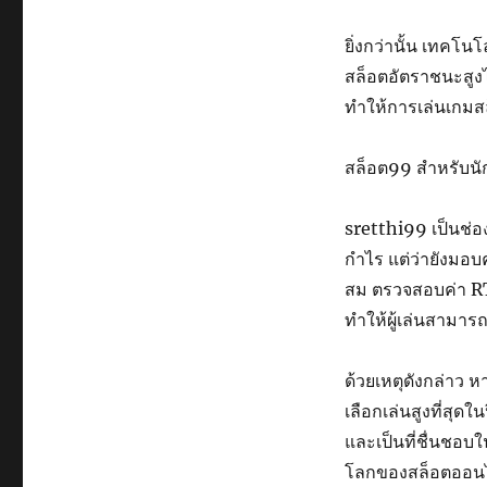
ยิ่งกว่านั้น เทคโนโ
สล็อตอัตราชนะสูงได
ทำให้การเล่นเกมสล
สล็อต99 สำหรับนัก
sretthi99 เป็นช่อง
กำไร แต่ว่ายังมอ
สม ตรวจสอบค่า RTP
ทำให้ผู้เล่นสามา
ด้วยเหตุดังกล่าว 
เลือกเล่นสูงที่สุด
และเป็นที่ชื่นชอบใ
โลกของสล็อตออนไล