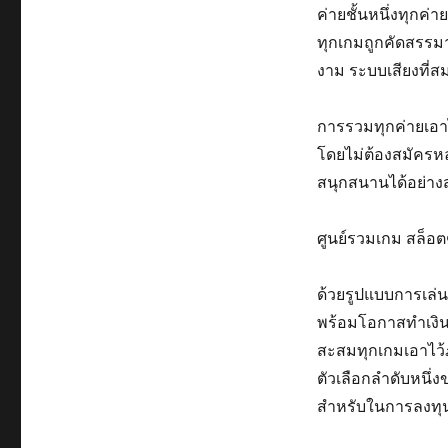
ค่ายชั้นหนึ่งทุกค่
ทุกเกมถูกคัดสรรมาเพ
งาม ระบบเสียงที่สม
การรวมทุกค่ายเอาไว
โดยไม่ต้องสมัครห
สนุกสนานได้อย่าง
ศูนย์รวมเกม สล็อต99
ด้วยรูปแบบการเล่น
พร้อมโอกาสทำเงินไ
สะสมทุกเกมเอาไว้ภาย
ตัวเลือกลำดับหนึ่
สำหรับในการลงทุ