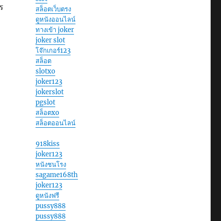
ร
สล็อตเว็บตรง
ดูหนังออนไลน์
ทางเข้า joker
joker slot
โจ๊กเกอร์123
สล็อต
slotxo
joker123
jokerslot
pgslot
สล็อตxo
สล็อตออนไลน์
918kiss
joker123
หนังชนโรง
sagame168th
joker123
ดูหนังฟรี
pussy888
pussy888