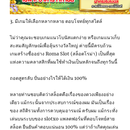
3. มีเกมให้เลือกหลากหลาย ตอบโจทย์ทุกสไตล์
ไม่ว่าคุณจะชอบเกมแนวโบนัสแตกง่าย หรือเกมแนวเก็บ
สะสมสัญลักษณ์เพื่อลุ้นรางวัลใหญ่ ค่ายนี้มีครบถ้วน
เกมสร้างชื่ออย่าง Roma Slot (สล็อตโรม่า) เป็นที่สุด
แห่งความคลาสสิกที่ผมใช้ทำเงินเป็นหลักจนถึงทุกวันนี้
ถอดสูตรลับ ปั่นอย่างไรให้ได้เงิน 100%
หลายท่านชอบคิดว่าสล็อตคือเรื่องของดวงเพียงอย่าง
เดียว แม้กระนั้นจากประสบการณ์ของผม มันเป็นเรื่อง
ของ สถิติรวมทั้งการควบคุมอารมณ์ ครับผม แม้กระทั่ง
เล่นบนระบบของ slotxo แพลตฟอร์มที่ตอบโจทย์สาย
สล็อต ยืนยันคำตอบแน่นอน 100% แต่ว่าถ้าเกิดคุณเล่น