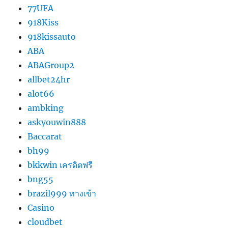
77UFA
918Kiss
918kissauto
ABA
ABAGroup2
allbet24hr
alot66
ambking
askyouwin888
Baccarat
bh99
bkkwin เครดิตฟรี
bng55
brazil999 ทางเข้า
Casino
cloudbet