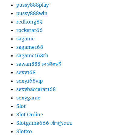
pussy888play
pussy888win
redkong89
rockstar66
sagame
sagame168
sagame168th
sawan888 เครดิตฟรี
sexy168
sexy168vip
sexybaccarat168
sexygame
Slot
Slot Online
Slotgame666 เข้าสู่ระบบ
Slotxo