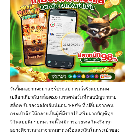
วันนี้ผมอยากจะมาแชร์ประสบการณ์จริงแบบหมด
เปลือกเกี่ยวกับ สล็อตxo แพลตฟอร์มที่ตอบปัญหาสาย
สล็อต รับรองผลลัพธ์แน่นอน 100% ที่เปลี่ยนจากคน
กระเป๋าฉีกให้กลายเป็นผู้ที่มีรายได้เสริมฝากบัญชีทุก
วี่วันแบบนิ่มๆบทความนี้ไม่มีการอวยจนเกินจริง ทุก
อย่างพิจารณามาจากหยาดเหงื่อและเงินในกระเป๋าของ