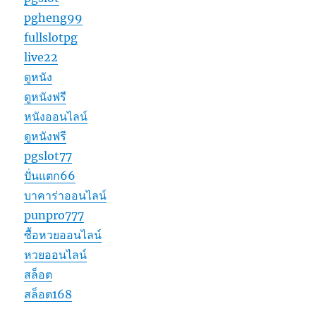
pgheng99
fullslotpg
live22
ดูหนัง
ดูหนังฟรี
หนังออนไลน์
ดูหนังฟรี
pgslot77
ปั่นแตก66
บาคาร่าออนไลน์
punpro777
ซื้อหวยออนไลน์
หวยออนไลน์
สล็อต
สล็อต168