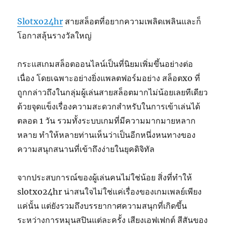
Slotxo24hr
สายสล็อตที่อยากความเพลิดเพลินและก็
โอกาสลุ้นรางวัลใหญ่
กระแสเกมสล็อตออนไลน์เป็นที่นิยมเพิ่มขึ้นอย่างต่อ
เนื่อง โดยเฉพาะอย่างยิ่งแพลตฟอร์มอย่าง สล็อตxo ที่
ถูกกล่าวถึงในกลุ่มผู้เล่นสายสล็อตมากไม่น้อยเลยทีเดียว
ด้วยจุดแข็งเรื่องความสะดวกสำหรับในการเข้าเล่นได้
ตลอด 1 วัน รวมทั้งระบบเกมที่มีความมากมายหลาก
หลาย ทำให้หลายท่านเห็นว่าเป็นอีกหนึ่งหนทางของ
ความสนุกสนานที่เข้าถึงง่ายในยุคดิจิทัล
จากประสบการณ์ของผู้เล่นคนไม่ใช่น้อย สิ่งที่ทำให้
slotxo24hr น่าสนใจไม่ใช่แค่เรื่องของเกมเพลย์เพียง
แค่นั้น แต่ยังรวมถึงบรรยากาศความสนุกที่เกิดขึ้น
ระหว่างการหมุนสปินแต่ละครั้ง เสียงเอฟเฟกต์ สีสันของ