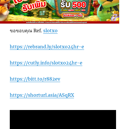
ขอขอบคุณ Ref.
slotxo
https://rebrand.ly/slotxo24hr-e
https://cutly.info/slotxo24hr-e
https://bitt.to/r882ev
https://shorturl.asia/ASqRX