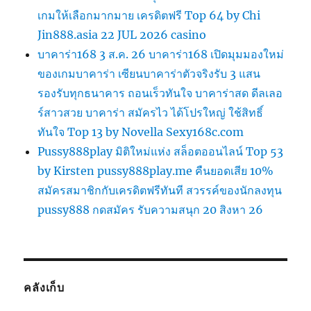
เกมให้เลือกมากมาย เครดิตฟรี Top 64 by Chi
Jin888.asia 22 JUL 2026 casino
บาคาร่า168 3 ส.ค. 26 บาคาร่า168 เปิดมุมมองใหม่
ของเกมบาคาร่า เซียนบาคาร่าตัวจริงรับ 3 แสน
รองรับทุกธนาคาร ถอนเร็วทันใจ บาคาร่าสด ดีลเลอ
ร์สาวสวย บาคาร่า สมัครไว ได้โปรใหญ่ ใช้สิทธิ์
ทันใจ Top 13 by Novella Sexy168c.com
Pussy888play มิติใหม่แห่ง สล็อตออนไลน์ Top 53
by Kirsten pussy888play.me คืนยอดเสีย 10%
สมัครสมาชิกกับเครดิตฟรีทันที สวรรค์ของนักลงทุน
pussy888 กดสมัคร รับความสนุก 20 สิงหา 26
คลังเก็บ