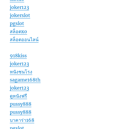
joker123
jokerslot
pgslot
สล็อตxo
สล็อตออนไลน์
918kiss
joker123
หนังชนโรง
sagame168th
joker123
ดูหนังฟรี
pussy888
pussy888
บาคาร่า168
pgslot