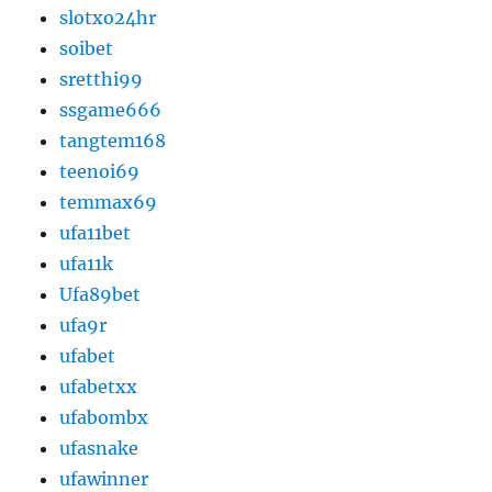
slotxo24hr
soibet
sretthi99
ssgame666
tangtem168
teenoi69
temmax69
ufa11bet
ufa11k
Ufa89bet
ufa9r
ufabet
ufabetxx
ufabombx
ufasnake
ufawinner