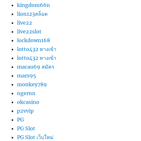
kingdom66n
lion123สล็อต
live22
live22slot
lockdown168
lotto432 ทางเข้า
lotto432 ทางเข้า
macau69 สมัคร
mars95
monkey789
ngernn
okcasino
p2vvip
PG
PG Slot
PG Slot เว็บใหม่