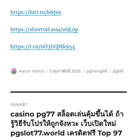
https://bitt.to/blrjvo
https://shorturl.asia/oQL0p
https://t.co/nO3UQMk954
ผู้
เขียน
หมวด
ป้าย
Aaron Harris
5 กุมภาพันธ์ 2026
pgheng99
pg99
เขียน
เมื่อ
หมู่
กำกับ
แนะแนว
ก่อนหน้า
เรื่อง
casino pg77 สล็อตเล่นคุ้มขึ้นได้ ถ้า
เรื่อง
ก่อน
รู้วิธีรับโปรให้ถูกจังหวะ เว็บเปิดใหม่
หน้า:
pgslot77.world เครดิตฟรี Top 97