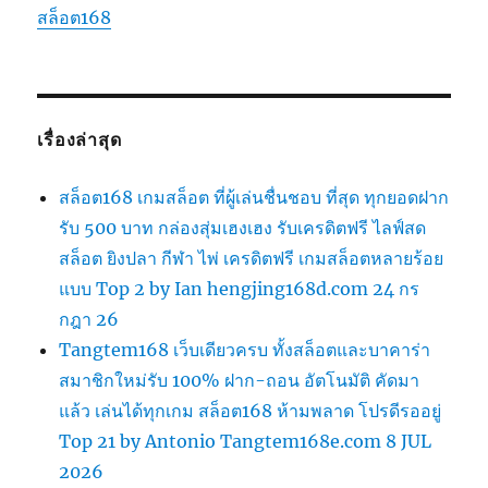
สล็อต168
เรื่องล่าสุด
สล็อต168 เกมสล็อต ที่ผู้เล่นชื่นชอบ ที่สุด ทุกยอดฝาก
รับ 500 บาท กล่องสุ่มเฮงเฮง รับเครดิตฟรี ไลฟ์สด
สล็อต ยิงปลา กีฬา ไพ่ เครดิตฟรี เกมสล็อตหลายร้อย
แบบ Top 2 by Ian hengjing168d.com 24 กร
กฎา 26
Tangtem168 เว็บเดียวครบ ทั้งสล็อตและบาคาร่า
สมาชิกใหม่รับ 100% ฝาก-ถอน อัตโนมัติ คัดมา
แล้ว เล่นได้ทุกเกม สล็อต168 ห้ามพลาด โปรดีรออยู่
Top 21 by Antonio Tangtem168e.com 8 JUL
2026