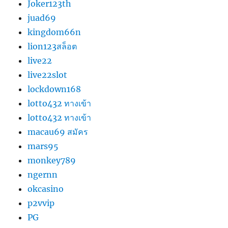
Joker123th
juad69
kingdom66n
lion123สล็อต
live22
live22slot
lockdown168
lotto432 ทางเข้า
lotto432 ทางเข้า
macau69 สมัคร
mars95
monkey789
ngernn
okcasino
p2vvip
PG