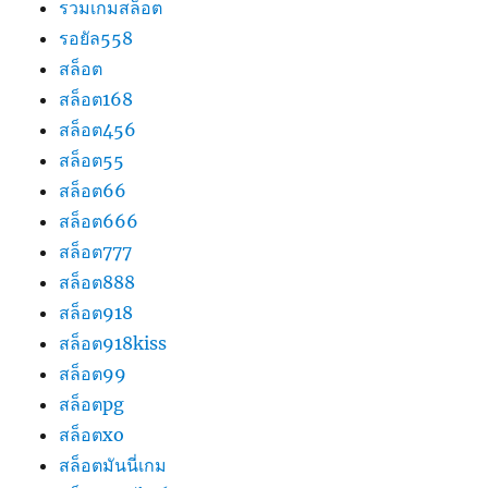
รวมเกมสล็อต
รอยัล558
สล็อต
สล็อต168
สล็อต456
สล็อต55
สล็อต66
สล็อต666
สล็อต777
สล็อต888
สล็อต918
สล็อต918kiss
สล็อต99
สล็อตpg
สล็อตxo
สล็อตมันนี่เกม