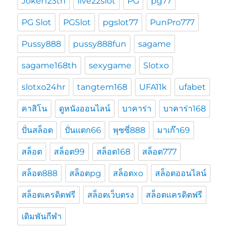
Joker123th
live22slot
PG
pg77
PG Slot
PGSlot
pgslot77
PunPro777
Pussy888
pussy888fun
sagame
sagame168th
sexygame
Slotxo
slotxo24hr
tangtem168
UFA11k
ufabet
คาสิโน
ดูหนังออนไลน์
บาคาร่า
บาคาร่า168
ปั่นสล็อต
ปั่นแตก66
พุซซี่888
มาเก๊า69
สล็อต
สล็อต99
สล็อต168
สล็อต777
สล็อต888
สล็อตpg
สล็อตxo
สล็อตออนไลน์
สล็อตเครดิตฟรี
สล็อตเว็บตรง
สล็อตเเครดิตฟรี
เดิมพันกีฬา