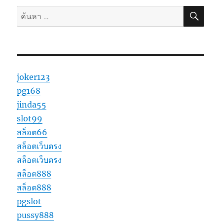
ค้นห
ค้นหา:
joker123
pg168
jinda55
slot99
สล็อต66
สล็อตเว็บตรง
สล็อตเว็บตรง
สล็อต888
สล็อต888
pgslot
pussy888