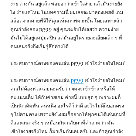
ง่าย ต่างกัน อยู่แล้ว พอบอกว่าเข้าใจง่าย แล้วมันง่ายยัง
ไง ง่ายแค่ไหน ในบทความนี้ ผมเลยจะมาลองเทสต์ เกม
สล็อตจากค่ายพีจีให้คุณเห็นภาพมากขึ้น โดยเฉพาะถ้า
คุณกำลังลอง pg99 อยู่ คุณจะจับได้เลยว่า ความง่าย
มันไม่ได้อยู่แค่ปุ่มสปิน แต่มันอยู่ในรายละเอียดเล็ก ๆ ที่
คนเล่นจริงถึงเริ่มรู้สึกต่างได้
ประสบการณ์ตรงของคนเล่น pg99 เข้าใจง่ายจริงไหม?
ประสบการณ์ตรงของคนเล่น
pg99
เข้าใจง่ายจริงไหม?
คุณไม่ต้องห่วง เลยนะครับว่า ผมจะเข้าข้าง หรือให้
คะแนนเต็ม ให้กับค่ายเกม ค่ายนี้ แบบสุด ๆ เพราะผมก็
เป็นนักเดิมพัน คนหนึ่ง อะไรดีก็ว่าดี อะไรไม่ดีก็บอกตรง
ๆ ไปตามตรง เพราะยังไงผมก็อยากให้ทุกคนได้เล่นเกมที่
ดีและสนุกจริง ๆ เหมือนกัน กลับมาที่คำถามว่า มัน
เข้าใจง่ายจริงไหม ก็มาเริ่มกันเลยครับ และถ้าคุณกำลัง