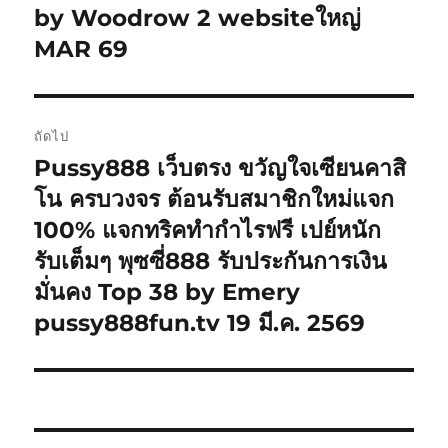
by Woodrow 2 websiteใหญ่
MAR 69
ถัดไป
Pussy888 เว็บตรง ขวัญใจเซียนคาสิ
เรื่อง
ต่อ
โน ครบวงจร ต้อนรับสมาชิกใหม่แจก
ไป:
100% แจกทริคทำกำไรฟรี เปย์หนัก
รับเต็มๆ พุซซี่888 รับประกันการเงิน
มั่นคง Top 38 by Emery
pussy888fun.tv 19 มี.ค. 2569