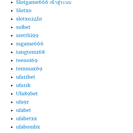
Slotgame666 เข้าสู่ระบบ
Slotxo
slotxo24hr
soibet
sretthi99
ssgame666
tangtem168
teenoi69
temmax69
ufa11bet
ufa11k
Ufa89bet
ufa9r
ufabet
ufabetxx
ufabombx