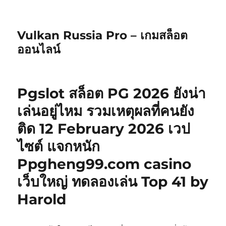
Vulkan Russia Pro – เกมสล็อต
ออนไลน์
Pgslot สล็อต PG 2026 ยังน่า
เล่นอยู่ไหม รวมเหตุผลที่คนยัง
ติด 12 February 2026 เวป
ไซต์ แจกหนัก
Ppgheng99.com casino
เว็บใหญ่ ทดลองเล่น Top 41 by
Harold