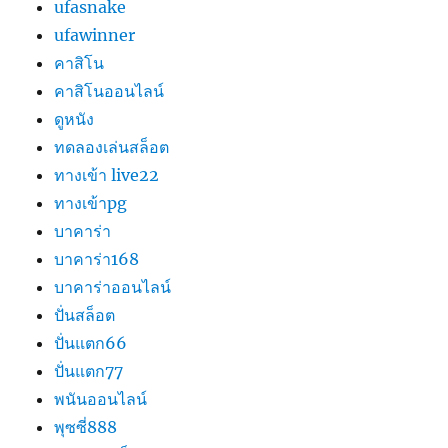
ufasnake
ufawinner
คาสิโน
คาสิโนออนไลน์
ดูหนัง
ทดลองเล่นสล็อต
ทางเข้า live22
ทางเข้าpg
บาคาร่า
บาคาร่า168
บาคาร่าออนไลน์
ปั่นสล็อต
ปั่นแตก66
ปั่นแตก77
พนันออนไลน์
พุซซี่888