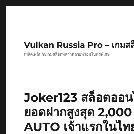
Vulkan Russia Pro – เกมสล
เพลิดเพลินกับเกมสล็อตหลากหลายพร้อมโบนัสพิเศษ
Joker123 สล็อตออนไ
ยอดฝากสูงสุด 2,000
AUTO เจ้าแรกในไทย 