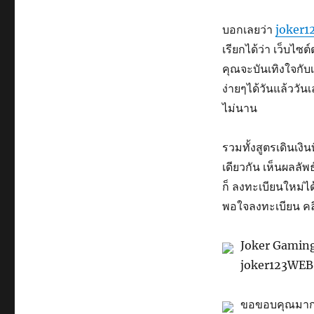
บอกเลยว่า
joker1
เรียกได้ว่า เว็บไ
คุณจะบันเทิงใจกั
ง่ายๆได้วันแล้ววันเ
ไม่นาน
รวมทั้งสูตรเดินเงิ
เดียวกัน เห็นผลลั
ก็ ลงทะเบียนใหม่ไ
พอใจลงทะเบียน คล
Joker Gaming 
joker123WEB
ขอขอบคุณมากอ