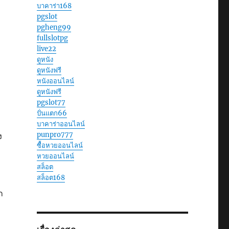
บาคาร่า168
pgslot
pgheng99
fullslotpg
live22
ดูหนัง
ดูหนังฟรี
หนังออนไลน์
ดูหนังฟรี
pgslot77
ปั่นแตก66
บาคาร่าออนไลน์
punpro777
ง
ซื้อหวยออนไลน์
หวยออนไลน์
สล็อต
สล็อต168
ก