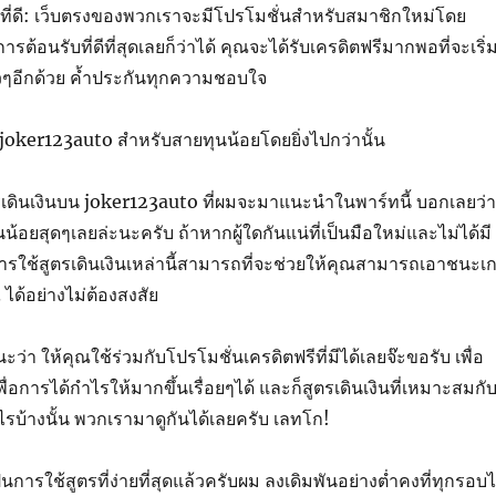
บที่ดี: เว็บตรงของพวกเราจะมีโปรโมชั่นสำหรับสมาชิกใหม่โดย
ารต้อนรับที่ดีที่สุดเลยก็ว่าได้ คุณจะได้รับเครดิตฟรีมากพอที่จะเริ่
ิวๆอีกด้วย ค้ำประกันทุกความชอบใจ
 joker123auto สำหรับสายทุนน้อยโดยยิ่งไปกว่านั้น
รเดินเงินบน joker123auto ที่ผมจะมาแนะนำในพาร์ทนี้ บอกเลยว่า
อยสุดๆเลยล่ะนะครับ ถ้าหากผู้ใดกันแน่ที่เป็นมือใหม่และไม่ได้มี
ารใช้สูตรเดินเงินเหล่านี้สามารถที่จะช่วยให้คุณสามารถเอาชนะเ
ได้อย่างไม่ต้องสงสัย
่า ให้คุณใช้ร่วมกับโปรโมชั่นเครดิตฟรีที่มีได้เลยจ๊ะขอรับ เพื่อ
พื่อการได้กำไรให้มากขึ้นเรื่อยๆได้ และก็สูตรเดินเงินที่เหมาะสมกั
รบ้างนั้น พวกเรามาดูกันได้เลยครับ เลทโก!
เป็นการใช้สูตรที่ง่ายที่สุดแล้วครับผม ลงเดิมพันอย่างต่ำคงที่ทุกรอบ