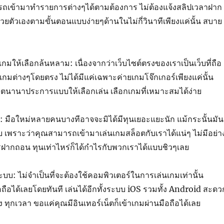
ารถเข้ามาทำรายการต่างๆได้ตามต้องการ ไม่ต้องแจ้งสลิปเวลาฝาก
วยตัวเองตามขั้นตอนแบบง่ายๆด้านในไม่กี่วินาทีเพียงแค่นั้น สบาย
กมให้เลือกล้นหลาม: เนื่องจากว่าเว็บไซต์ตรงของเราเป็นเว็บที่ถือ
ยเกมต่างๆโดยตรง ไม่ได้มีแค่เฉพาะค่ายเกมโจ๊กเกอร์เพียงแค่นั้น
อตนานาประการแบบให้เลือกเล่น เลือกเกมที่เหมาะสมได้ง่าย
ต่ำ: มือใหม่หลายคนบางทีอาจจะมิได้มีทุนเยอะแยะนัก แม้กระนั้นมัน
บ เพราะว่าคุณสามารถเข้ามาเล่นเกมสล็อตกับเราได้แน่ๆ ไม่มีอย่า
รฝากถอน ทุนเท่าไหร่ก็ได้กำไรกับพวกเราได้แบบชิวๆเลย
ะบบ: ไม่จำเป็นที่จะต้องใช้คอมพิวเตอร์ในการเล่นเกมเท่านั้น
ถือได้เลยโดยทันที เล่นได้อีกทั้งระบบ iOS รวมทั้ง Android สะดว
ง ทุกเวลา ขอแค่คุณมีอินเทอร์เน็ตก็เข้าเกมผ่านมือถือได้เลย