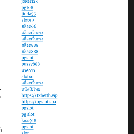
joker123
pg168
jinda55
slot99
สล็อต66
สล็อตเว็บตรง
สล็อตเว็บตรง
สล็อต888
สล็อต888
pgslot
pussy888
บาคาร่า
slotxo
สล็อตเว็บตรง
ย
หนังโป๊ไทย
https://1xbetth.vip
ก
https://pgslot.spa
pgslot
pg slot
kiss918
pgslot
็
slot