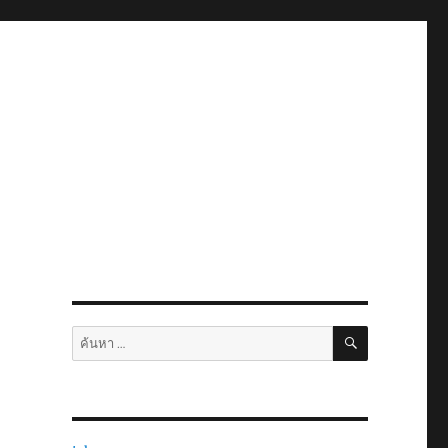
ค้นหา
ค้นหา: