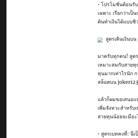
• โปรโมชั่นต้อนรั
เฉพาะ เรียกว่าเป็นก
ต้นทำเงินได้แบบช
สูตรเดินเงินบน
มาครับทุกคน! สูต
เหมาะสมกับสายทุนน้
ทุนมากเท่าไรนัก ก
สล็อตบน joker123 
แล้วก็ผมขอเสนอแนะว
เพิ่มจังหวะสำหรับเ
สายทุนน้อยจะมีอะไ
• สูตรเบทคงที่: นี่