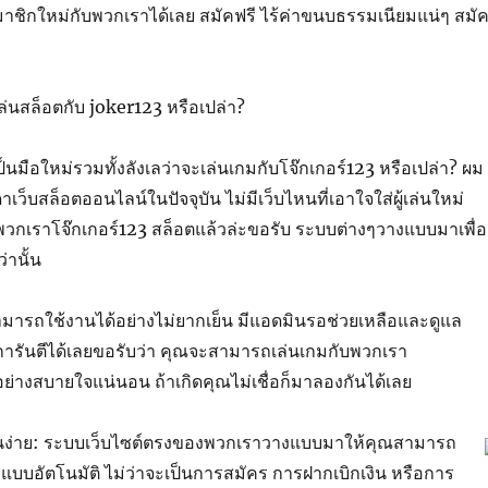
าชิกใหม่กับพวกเราได้เลย สมัคฟรี ไร้ค่าขนบธรรมเนียมแน่ๆ สมั
ล่นสล็อตกับ joker123 หรือเปล่า?
็นมือใหม่รวมทั้งลังเลว่าจะเล่นเกมกับโจ๊กเกอร์123 หรือเปล่า? ผม
ว็บสล็อตออนไลน์ในปัจจุบัน ไม่มีเว็บไหนที่เอาใจใส่ผู้เล่นใหม่
พวกเราโจ๊กเกอร์123 สล็อตแล้วล่ะขอรับ ระบบต่างๆวางแบบมาเพื่อผ
่านั้น
ามารถใช้งานได้อย่างไม่ยากเย็น มีแอดมินรอช่วยเหลือและดูแล
การันตีได้เลยขอรับว่า คุณจะสามารถเล่นเกมกับพวกเรา
ย่างสบายใจแน่นอน ถ้าเกิดคุณไม่เชื่อก็มาลองกันได้เลย
านง่าย: ระบบเว็บไซต์ตรงของพวกเราวางแบบมาให้คุณสามารถ
แบบอัตโนมัติ ไม่ว่าจะเป็นการสมัคร การฝากเบิกเงิน หรือการ