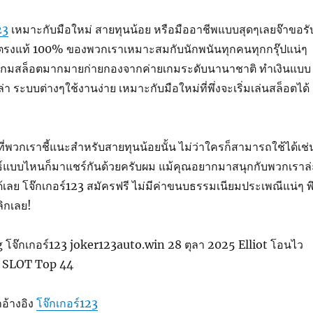
23
เหมาะกับมือใหม่ สายทุนน้อย หรือมืออาชีพแบบสุดๆเลยจ๊าขอรั
ซต์ตรงแท้ 100% ของพวกเราเหมาะสมกับนักพนันทุกคนทุกกรุ๊ปแน่ๆ
บเกมสล็อตมากมายก่ายกองจากค่ายเกมระดับนานาชาติ ทำเงินแบบ
ล่า ระบบต่างๆใช้งานง่าย เหมาะกับมือใหม่ที่พึ่งจะเริ่มเล่นสล็อตได้
นที่พวกเราชี้แนะสำหรับสายทุนน้อยนั้น ไม่ว่าใครก็สามารถใช้ได้เช่
พธ์แบบไหนก็มาแชร์กันด้วยครับผม แม้คุณอยากมาสนุกกับพวกเราล่
ด้เลย โจ๊กเกอร์123 สมัครฟรี ไม่มีค่าขนบธรรมเนียมประเพณีแน่ๆ พ
ิกเลย!
โจ๊กเกอร์123 joker123auto.win 28 ตุลา 2025 Elliot โอนไว
 SLOT Top 44
้างอิง
โจ๊กเกอร์123