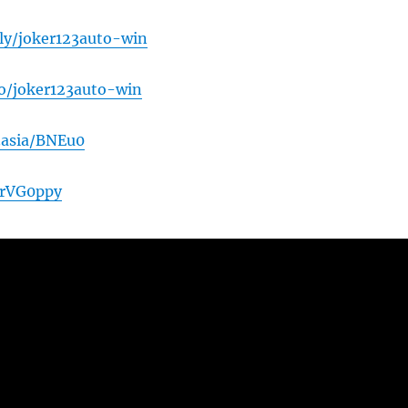
.ly/joker123auto-win
nfo/joker123auto-win
l.asia/BNEu0
/5rVG0ppy