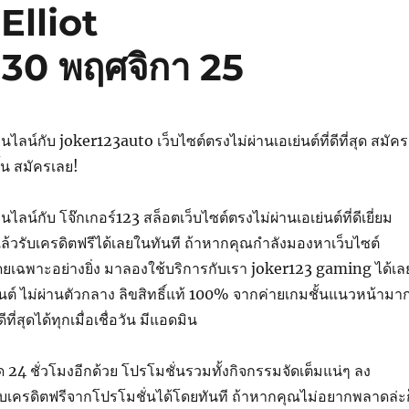
Elliot
30 พฤศจิกา 25
นไลน์กับ joker123auto เว็บไซต์ตรงไม่ผ่านเอเย่นต์ที่ดีที่สุด สมัคร
ั้น สมัครเลย!
นไลน์กับ โจ๊กเกอร์123 สล็อตเว็บไซต์ตรงไม่ผ่านเอเย่นต์ที่ดีเยี่ยม
รแล้วรับเครดิตฟรีได้เลยในทันที ถ้าหากคุณกำลังมองหาเว็บไซต์
ยเฉพาะอย่างยิ่ง มาลองใช้บริการกับเรา joker123 gaming ได้เล
่นต์ ไม่ผ่านตัวกลาง ลิขสิทธิ์แท้ 100% จากค่ายเกมชั้นแนวหน้ามา
ที่สุดได้ทุกเมื่อเชื่อวัน มีแอดมิน
24 ชั่วโมงอีกด้วย โปรโมชั่นรวมทั้งกิจกรรมจัดเต็มแน่ๆ ลง
 รับเครดิตฟรีจากโปรโมชั่นได้โดยทันที ถ้าหากคุณไม่อยากพลาดล่ะก