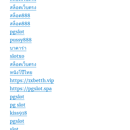
สล็อตเว็บตรง
สล็อต888
สล็อต888
pgslot
pussy888
บาคาร่า
slotxo
สล็อตเว็บตรง
หนังโป๊ไทย
https://1xbetth.vip
https://pgslot.spa
pgslot
pg slot
kiss918
pgslot
slot