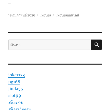
…
เขียน
หมวด
ป้าย
18 กุมภาพันธ์ 2026
แทงบอล
แทงบอลออนไลน์
เมื่อ
หมู่
กำกับ
ค้นห
ค้นหา:
joker123
pg168
jinda55
slot99
สล็อต66
สล็อตเว็บตรง