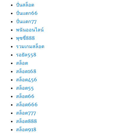
ปั่นสล็อต
ปั่นแตก66
ปั่นแตก77
พนันออนไลน์
พุซซี่888
รวมเกมสล็อต
รอยัล558
สล็อต
สล็อต168
สล็อต456
สล็อต55
สล็อต66
สล็อต666
สล็อต777
สล็อต888
สล็อต918