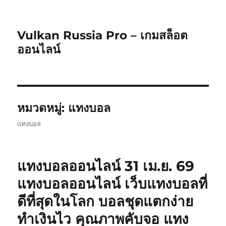
Vulkan Russia Pro – เกมสล็อต
ออนไลน์
หมวดหมู่:
แทงบอล
แทงบอล
แทงบอลออนไลน์ 31 เม.ย. 69
แทงบอลออนไลน์ เว็บแทงบอลที่
ดีที่สุดในโลก บอลชุดแตกง่าย
ทำเงินไว คุณภาพคับจอ แทง