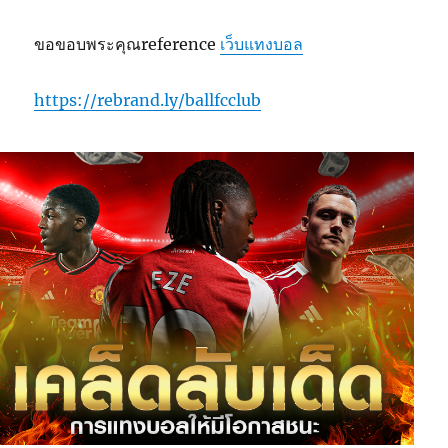
ขอขอบพระคุณreference
เว็บแทงบอล
https://rebrand.ly/ballfcclub