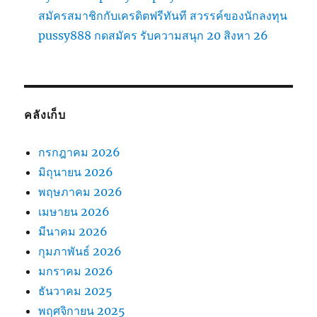
สมัครสมาชิกกับเครดิตฟรีทันที สวรรค์ของนักลงทุน
pussy888 กดสมัคร รับความสนุก 20 สิงหา 26
คลังเก็บ
กรกฎาคม 2026
มิถุนายน 2026
พฤษภาคม 2026
เมษายน 2026
มีนาคม 2026
กุมภาพันธ์ 2026
มกราคม 2026
ธันวาคม 2025
พฤศจิกายน 2025