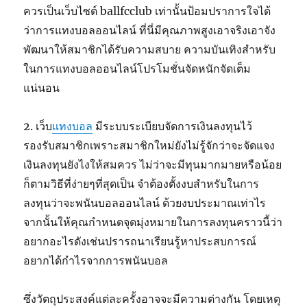
ควรเป็นเว็บไซต์ ballfcclub เท่านั้นป้อมปราการใจได้
ว่าการแทงบอลออนไลน์ ที่นี่มีคุณภาพสูงเอาจริงเอาจัง
พัฒนาให้สมาชิกได้รับความสบาย ความบันเทิงสำหรับ
ในการแทงบอลออนไลน์โปรโมชั่นจัดหนักจัดเต็ม
แน่นอน
2. เว็บ
แทงบอล
มีระบบระเบียบจัดการเงินลงทุนไว้
รองรับสมาชิกเพราะสมาชิกใหม่ยังไม่รู้จักว่าจะจัดแจง
เงินลงทุนยังไงให้สมควร ไม่ว่าจะมีทุนมากมายหรือน้อย
ก็ตามวิธีที่ง่ายๆที่สุดเป็น จำต้องตั้งงบสำหรับในการ
ลงทุนว่าจะพนันบอลออนไลน์ ด้วยงบประมาณเท่าไร
จากนั้นให้คุณกำหนดจุดมุ่งหมายในการลงทุนคราวนี้ว่า
อยากอะไรดังเช่นปรารถนาเรียนรู้หาประสบการณ์
อยากได้กำไรจากการพนันบอล
ซึ่งวัตถุประสงค์แต่ละครั้งอาจจะมีความต่างกัน โดยเหตุ