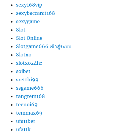
sexy168vip
sexybaccarat168
sexygame
Slot
Slot Online
Slotgame666 เข้าสู่ระบบ
Slotxo
slotxo24hr
soibet
sretthi99
ssgame666
tangtem168
teenoi69
temmax69
ufa11bet
ufa11k