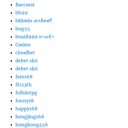
Baccarat
bh99
bkkwin เครดิตฟรี
bng55
brazil999 ทางเข้า
Casino
cloudbet
debet slot
debet slot
faro168
ff123th
fullslotpg
funny18
happy168
hengjing168
hongkong456