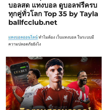
บอลสด แทงบอล ดูบอลฟรีครบ
ทุกคู่ทั่วโลก Top 35 by Tayla
ballfcclub.net
แทงบอลออนไลน์
ทำไมต้อง เว็บแทงบอล ในระบบมี
ความปลอดภัยยังไง