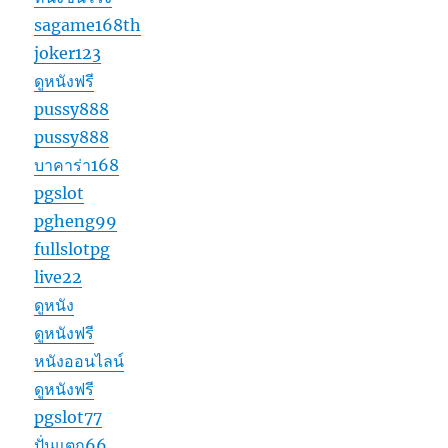
sagame168th
joker123
ดูหนังฟรี
pussy888
pussy888
บาคาร่า168
pgslot
pgheng99
fullslotpg
live22
ดูหนัง
ดูหนังฟรี
หนังออนไลน์
ดูหนังฟรี
pgslot77
ปั่นแตก66