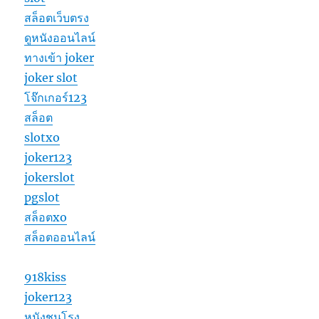
สล็อตเว็บตรง
ดูหนังออนไลน์
ทางเข้า joker
joker slot
โจ๊กเกอร์123
สล็อต
slotxo
joker123
jokerslot
pgslot
สล็อตxo
สล็อตออนไลน์
918kiss
joker123
หนังชนโรง