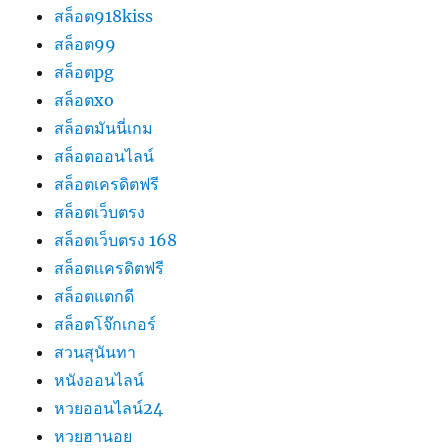
สล็อต918kiss
สล็อต99
สล็อตpg
สล็อตxo
สล็อตมันนี่เกม
สล็อตออนไลน์
สล็อตเครดิตฟรี
สล็อตเว็บตรง
สล็อตเว็บตรง 168
สล็อตเเครดิตฟรี
สล็อตแตกดี
สล็อตโจ๊กเกอร์
สวนสุนันทา
หนังออนไลน์
หวยออนไลน์24
หวยฮานอย