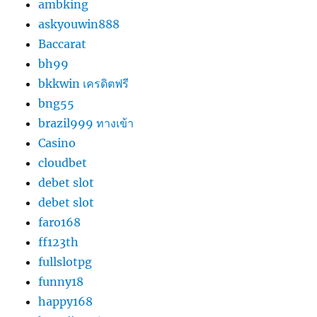
ambking
askyouwin888
Baccarat
bh99
bkkwin เครดิตฟรี
bng55
brazil999 ทางเข้า
Casino
cloudbet
debet slot
debet slot
faro168
ff123th
fullslotpg
funny18
happy168