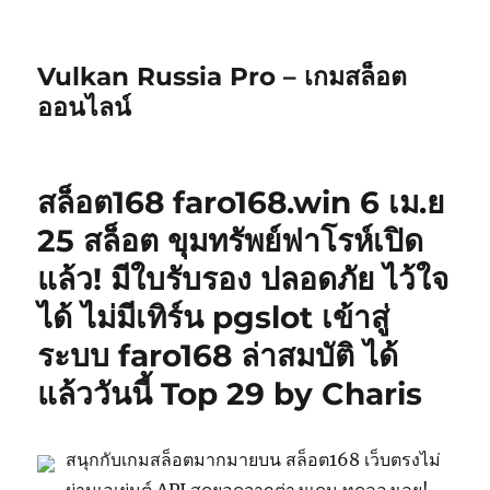
Vulkan Russia Pro – เกมสล็อต
ออนไลน์
สล็อต168 faro168.win 6 เม.ย
25 สล็อต ขุมทรัพย์ฟาโรห์เปิด
แล้ว! มีใบรับรอง ปลอดภัย ไว้ใจ
ได้ ไม่มีเทิร์น pgslot เข้าสู่
ระบบ faro168 ล่าสมบัติ ได้
แล้ววันนี้ Top 29 by Charis
สนุกกับเกมสล็อตมากมายบน สล็อต168 เว็บตรงไม่