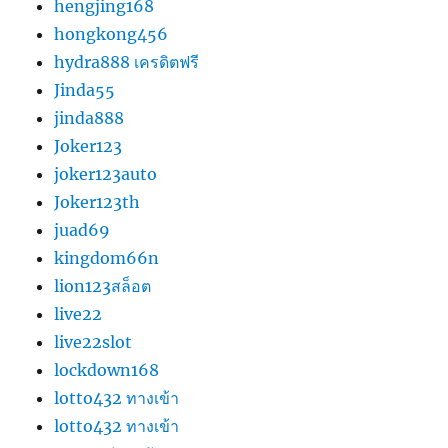
hengjing168
hongkong456
hydra888 เครดิตฟรี
Jinda55
jinda888
Joker123
joker123auto
Joker123th
juad69
kingdom66n
lion123สล็อต
live22
live22slot
lockdown168
lotto432 ทางเข้า
lotto432 ทางเข้า