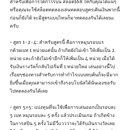
สำหรับเพื่อการได้กำไรบน สล็อต168 ให้กับคุณได้แน่ๆ
หรือคุณจะใช้สล็อตทดลองเล่นทดสอบสูตรเดินเงินพวกนี้
ก่อนก็ยังได้ จะมีสูตรแบบไหนก็มาทดลองกันได้เลยนะ
ครับ
• สูตร 1-2-4: สำหรับสูตรนี้ คือการหมุนรอบแร
กด้วยเบท 1 หน่วยแค่นั้น ถ้าเกิดยังไม่เข้า ให้เพิ่มเป็น 2
หน่วย และถ้ายังไม่เข้าอีกก็ให้เพิ่มเป็น 4 หน่วย เมื่อได้
รับเงินรางวัลก็กลับไปเริ่มที่ 1 หน่วยใหม่ เล่นอย่างนี้ไป
เรื่อยๆช่องทางสำหรับการทำกำไรแบบทบต้นก็จะมีมาก
ยิ่งขึ้นเมื่อคุณสามารถเข้าถึงรอบโบนัสได้นั่นเองขอรับ
ไปทดลองกันได้เลย
• สูตร 5×5: แบ่งทุนที่จะใช้เพื่อการเล่นออกเป็นรอบละ
5 เบท หมุนรอบละ 5 ครั้ง แล้วประเมินเกม ถ้าเกิดข้าง
ในการสปิน 5 ครั้ง ไม่มีวี่แววว่าจะได้รับเงินรางวัลเลย