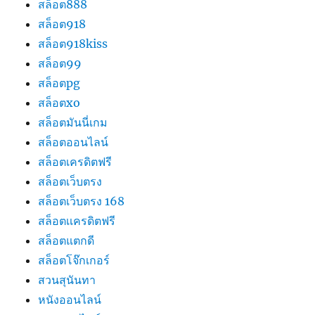
สล็อต888
สล็อต918
สล็อต918kiss
สล็อต99
สล็อตpg
สล็อตxo
สล็อตมันนี่เกม
สล็อตออนไลน์
สล็อตเครดิตฟรี
สล็อตเว็บตรง
สล็อตเว็บตรง 168
สล็อตเเครดิตฟรี
สล็อตแตกดี
สล็อตโจ๊กเกอร์
สวนสุนันทา
หนังออนไลน์