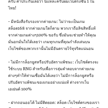
ครับ ค้ำประกันเลยว่า นี่แหละครับผมเว็บตรงชั้น 1 ใน
ไทย!
• มีหนังสือรับรองจากค่ายเกม: ไม่ว่าจะเป็นเกม
สล็อต168 จากค่ายเกมใดก็ตาม พวกเราถือลิขสิทธิ์แท้
จากค่ายเกมต่างๆ100% ขอรับ ซึ่งมันจะช่วยทำให้คุณ
มั่นอกมั่นใจได้เลยว่า เกมทุกเกมที่คุณกำลังเล่นบน
เว็บไซต์ของพวกเรานั้นไม่มีอันตรายไร้ทุจริตแน่นอน
• ไม่มีการล็อกยูสหรือปรับอัตราแพ้ชนะ: เว็บไซต์ตรงจะ
ใช้ระบบ RNG สำหรับเพื่อการสุ่มคำตอบจากค่ายเกม
ต่างๆทำให้ท่านเชื่อมั่นได้เลยว่า ไม่มีการล็อกยูสหรือ
ปรับอัตราแพ้ชนะของเกมอย่างแน่แท้ ต่างจากเว็บ
เอเย่นต์ 100%
• ฝากถอนออโต้ ไม่มีติดยอด: สล็อต เว็บไซต์ตรงของเรา