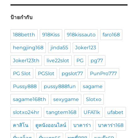
ป้ายกำกับ
188betth
918Kiss
918kissauto
faro168
hengjing168
jinda55
Joker123
Joker123th
live22slot
PG
pg77
PG Slot
PGSlot
pgslot77
PunPro777
Pussy888
pussy888fun
sagame
sagame168th
sexygame
Slotxo
slotxo24hr
tangtem168
UFA11k
ufabet
คาสิโน
ดูหนังออนไลน์
บาคาร่า
บาคาร่า168