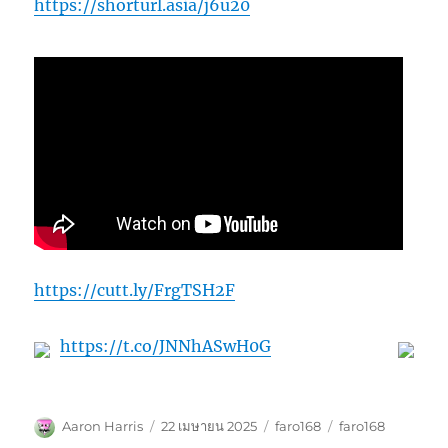
https://shorturl.asia/j6u20
https://cutt.ly/FrgTSH2F
https://t.co/JNNhASwH0G
ผู้
เขียน
หมวด
ป้าย
Aaron Harris
22 เมษายน 2025
faro168
faro168
เขียน
เมื่อ
หมู่
กำกับ