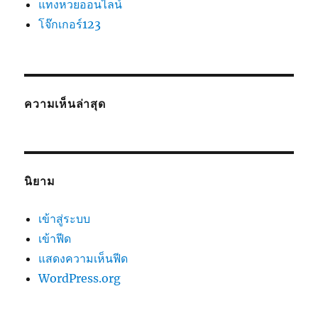
แทงหวยออนไลน์
โจ๊กเกอร์123
ความเห็นล่าสุด
นิยาม
เข้าสู่ระบบ
เข้าฟีด
แสดงความเห็นฟีด
WordPress.org