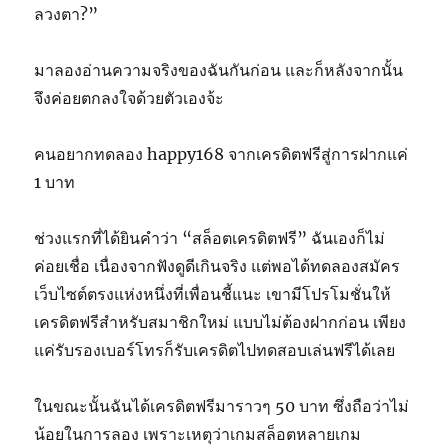
ลวงตา?”
มาลองอ่านความจริงของฉันกันก่อน และก็หลังจากนั้น
จึงค่อยตกลงใจด้วยตัวเองจ้ะ
คนอยากทดลอง happy168 จากเครดิตฟรีสู่การฝากแค่
1 บาท
ช่วงแรกที่ได้ยินคำว่า “สล็อตเครดิตฟรี” ฉันเองก็ไม่
ค่อยเชื่อ เนื่องจากฟังดูดีเกินจริง แต่พอได้ทดลองสมัคร
เว็บไซต์ตรงแห่งหนึ่งที่เพื่อนชี้แนะ เขามีโปรโมชั่นให้
เครดิตฟรีสำหรับสมาชิกใหม่ แบบไม่ต้องฝากก่อน เพียง
แค่รับรองเบอร์โทรก็รับเครดิตไปทดสอบเล่นฟรีได้เลย
ในขณะนั้นฉันได้เครดิตฟรีมาราวๆ 50 บาท ซึ่งถือว่าไม่
น้อยในการลอง เพราะเหตุว่าเกมสล็อตหลายเกม