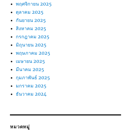
พฤศจิกายน 2025
ตุลาคม 2025
กันยายน 2025
สิงหาคม 2025
กรกฎาคม 2025
มิถุนายน 2025
พฤษภาคม 2025
เมษายน 2025
มีนาคม 2025
กุมภาพันธ์ 2025
มกราคม 2025
ธันวาคม 2024
หมวดหมู่