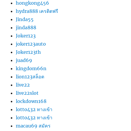
hongkong456
hydra888 เครดิตฟรี
Jinda55
jinda888
Joker123
joker123auto
Joker123th
juad69
kingdom66n
lion123สล็อต
live22
live22slot
lockdown168
lotto432 ทางเข้า
lotto432 ทางเข้า
macau69 สมัคร