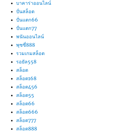
บาคาร่าออนไลน์
ปั่นสล็อต
ปั่นแตก66
ปั่นแตก77
พนันออนไลน์
พุซซี่888
รวมเกมสล็อต
รอยัล558
สล็อต
สล็อต168
สล็อต456
สล็อต55
สล็อต66
สล็อต666
สล็อต777
สล็อต888