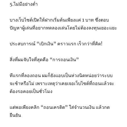
5.ไม่มีอย่างต่ำ
บางเว็บไซต์เปิดให้ฝากเริ่มต้นเพียงแค่ 1 บาท ซึ่งตอบ
ปัญหาผู้เล่นที่อยากทดลองเล่นโดยไม่ต้องลงทุนเยอะแยะ
ประสบการณ์ “เบิกเงิน” คราวแรก เร็วกว่าที่คิด!
สิ่งที่ผมจับใจที่สุดคือ “การถอนเงิน”
ทีแรกที่ลองถอน ผมก็ยังแอบเป็นห่วงนิดหน่อยว่าระบบ
จะช้าหรือไม่ เพราะเหตุว่าเคยเจอเว็บไซต์ที่ถอนแล้วจะ
ต้องรอคอยเป็นชั่วโมง
แต่พอเพียงคลิก “ถอนเครดิต” ใส่จำนวนเงิน แล้วกด
ยืนยัน