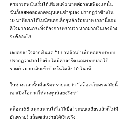
สามารถพนันเริ่มได้เพียงแค่ 1 บาทต่อรอบเพียงแค่นั้น
ฉันก็เลยทดลองกดหมุนเล่นขำๆมอง ปรากฏว่าข้างใน
10 นาทีแรกได้โบนัสแตกเล็กๆหลักร้อยบาท เวลานี้แอบ
ดีใจมากจนกระทั่งต้องการทราบว่า หากฝากเงินเองบ้าง
จะคืออะไร
เลยตกลงใจฝากเงินแค่ “1 บาทถ้วน” เพื่อทดสอบระบบ
ปรากฏว่าฝากได้จริง ไม่มีค่าจารีต แถมระบบออโต้
รวดเร็วมาก เงินเข้าข้างในไม่ถึง 10 วินาที
ในช่วงเวลานั้นคือเริ่มทราบเลยว่า “สล็อตเว็บตรงสมัยนี้
เขาเปิดโอกาสให้คนทุนน้อยจริงๆ”
สล็อต168 สนุกสนานได้ไม่มีเบื่อ! ระบบเสถียรแล้วก็ไม่มี
อันตราย! สล็อตเล่นง่ายได้เงินจริง