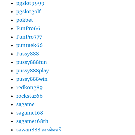
pgslot9999
pgslotgolf
pokbet
PunPro66
PunPro777
puntaek66
Pussy888
pussy888fun
pussy888play
pussy888win
redkong89
rockstar66
sagame
sagame168
sagame168th
sawan888 เครดิตฟรี