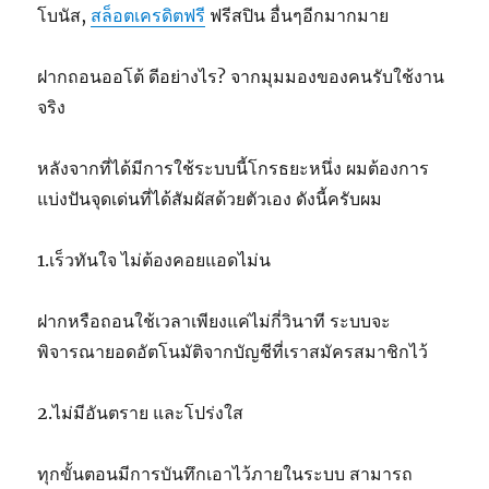
โบนัส,
สล็อตเครดิตฟรี
ฟรีสปิน อื่นๆอีกมากมาย
ฝากถอนออโต้ ดีอย่างไร? จากมุมมองของคนรับใช้งาน
จริง
หลังจากที่ได้มีการใช้ระบบนี้โกรธยะหนึ่ง ผมต้องการ
แบ่งปันจุดเด่นที่ได้สัมผัสด้วยตัวเอง ดังนี้ครับผม
1.เร็วทันใจ ไม่ต้องคอยแอดไม่น
ฝากหรือถอนใช้เวลาเพียงแค่ไม่กี่วินาที ระบบจะ
พิจารณายอดอัตโนมัติจากบัญชีที่เราสมัครสมาชิกไว้
2.ไม่มีอันตราย และโปร่งใส
ทุกขั้นตอนมีการบันทึกเอาไว้ภายในระบบ สามารถ