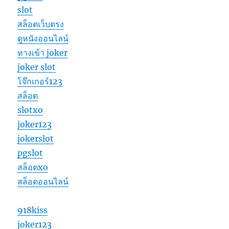
slot
สล็อตเว็บตรง
ดูหนังออนไลน์
ทางเข้า joker
joker slot
โจ๊กเกอร์123
สล็อต
slotxo
joker123
jokerslot
pgslot
สล็อตxo
สล็อตออนไลน์
918kiss
joker123