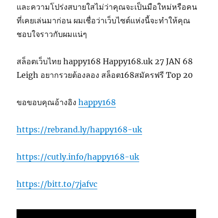
และความโปร่งสบายใสไม่ว่าคุณจะเป็นมือใหม่หรือคน
ที่เคยเล่นมาก่อน ผมเชื่อว่าเว็บไซต์แห่งนี้จะทำให้คุณ
ชอบใจราวกับผมแน่ๆ
สล็อตเว็บไทย happy168 Happy168.uk 27 JAN 68
Leigh อยากรวยต้องลอง สล็อต168สมัครฟรี Top 20
ขอขอบคุณอ้างอิง
happy168
https://rebrand.ly/happy168-uk
https://cutly.info/happy168-uk
https://bitt.to/7jafvc