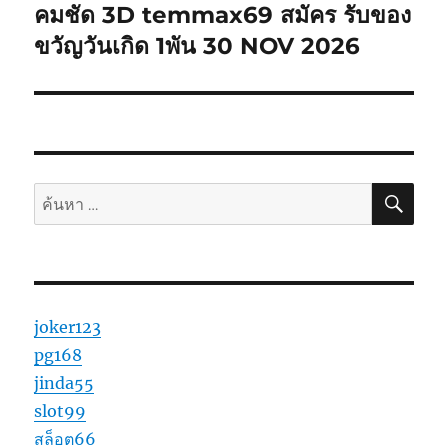
คมชัด 3D temmax69 สมัคร รับของ
ขวัญวันเกิด 1พัน 30 NOV 2026
ค้นห
ค้นหา:
joker123
pg168
jinda55
slot99
สล็อต66