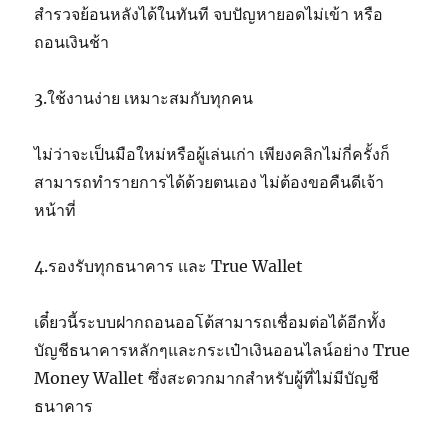
สำรวจย้อนหลังได้ในทันที จบปัญหายอดไม่เข้า หรือ
ถอนเงินช้า
3.ใช้งานง่าย เหมาะสมกับทุกคน
ไม่ว่าจะเป็นมือใหม่หรือผู้เล่นเก่า เพียงคลิกไม่กี่ครั้งก็
สามารถทำรายการได้ด้วยตนเอง ไม่ต้องขอคืนดีเจ้า
หน้าที่
4.รองรับทุกธนาคาร และ True Wallet
เดี๋ยวนี้ระบบฝากถอนออโต้สามารถเชื่อมต่อได้อีกทั้ง
บัญชีธนาคารหลักๆและกระเป๋าเงินออนไลน์อย่าง True
Money Wallet ซึ่งสะดวกมากสำหรับผู้ที่ไม่มีบัญชี
ธนาคาร