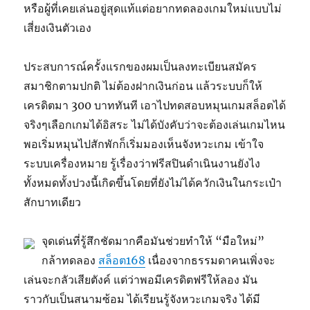
หรือผู้ที่เคยเล่นอยู่สุดแท้แต่อยากทดลองเกมใหม่แบบไม่
เสี่ยงเงินตัวเอง
ประสบการณ์ครั้งแรกของผมเป็นลงทะเบียนสมัคร
สมาชิกตามปกติ ไม่ต้องฝากเงินก่อน แล้วระบบก็ให้
เครดิตมา 300 บาททันที เอาไปทดสอบหมุนเกมสล็อตได้
จริงๆเลือกเกมได้อิสระ ไม่ได้บังคับว่าจะต้องเล่นเกมไหน
พอเริ่มหมุนไปสักพักก็เริ่มมองเห็นจังหวะเกม เข้าใจ
ระบบเครื่องหมาย รู้เรื่องว่าฟรีสปินดำเนินงานยังไง
ทั้งหมดทั้งปวงนี้เกิดขึ้นโดยที่ยังไม่ได้ควักเงินในกระเป๋า
สักบาทเดียว
จุดเด่นที่รู้สึกชัดมากคือมันช่วยทำให้ “มือใหม่”
กล้าทดลอง
สล็อต168
เนื่องจากธรรมดาคนเพิ่งจะ
เล่นจะกลัวเสียตังค์ แต่ว่าพอมีเครดิตฟรีให้ลอง มัน
ราวกับเป็นสนามซ้อม ได้เรียนรู้จังหวะเกมจริง ได้มี