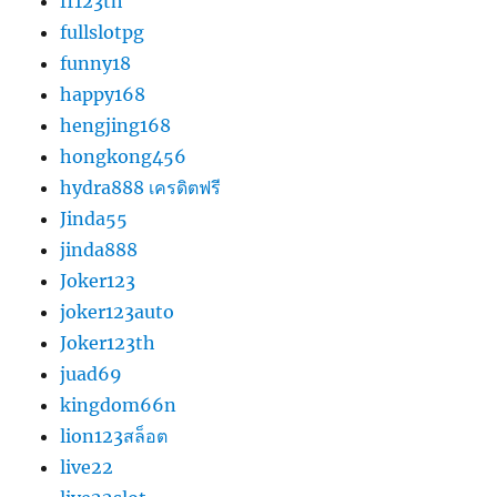
ff123th
fullslotpg
funny18
happy168
hengjing168
hongkong456
hydra888 เครดิตฟรี
Jinda55
jinda888
Joker123
joker123auto
Joker123th
juad69
kingdom66n
lion123สล็อต
live22