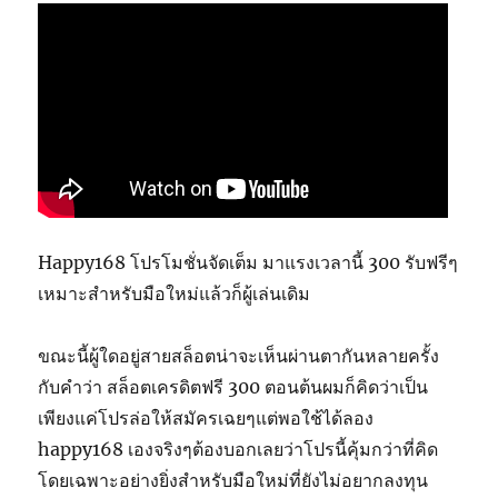
Happy168 โปรโมชั่นจัดเต็ม มาแรงเวลานี้ 300 รับฟรีๆ
เหมาะสำหรับมือใหม่แล้วก็ผู้เล่นเดิม
ขณะนี้ผู้ใดอยู่สายสล็อตน่าจะเห็นผ่านตากันหลายครั้ง
กับคำว่า สล็อตเครดิตฟรี 300 ตอนต้นผมก็คิดว่าเป็น
เพียงแค่โปรล่อให้สมัครเฉยๆแต่พอใช้ได้ลอง
happy168 เองจริงๆต้องบอกเลยว่าโปรนี้คุ้มกว่าที่คิด
โดยเฉพาะอย่างยิ่งสำหรับมือใหม่ที่ยังไม่อยากลงทุน