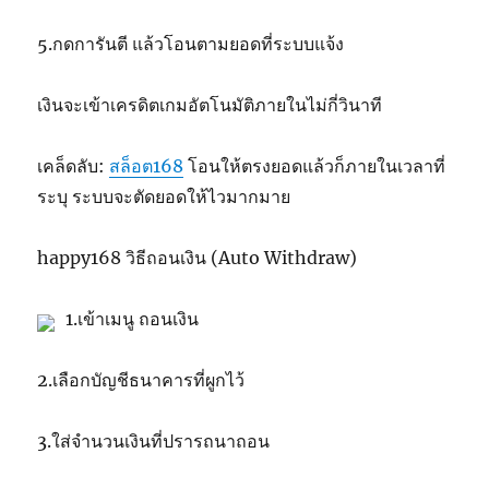
5.กดการันตี แล้วโอนตามยอดที่ระบบแจ้ง
เงินจะเข้าเครดิตเกมอัตโนมัติภายในไม่กี่วินาที
เคล็ดลับ:
สล็อต168
โอนให้ตรงยอดแล้วก็ภายในเวลาที่
ระบุ ระบบจะตัดยอดให้ไวมากมาย
happy168 วิธีถอนเงิน (Auto Withdraw)
1.เข้าเมนู ถอนเงิน
2.เลือกบัญชีธนาคารที่ผูกไว้
3.ใส่จำนวนเงินที่ปรารถนาถอน