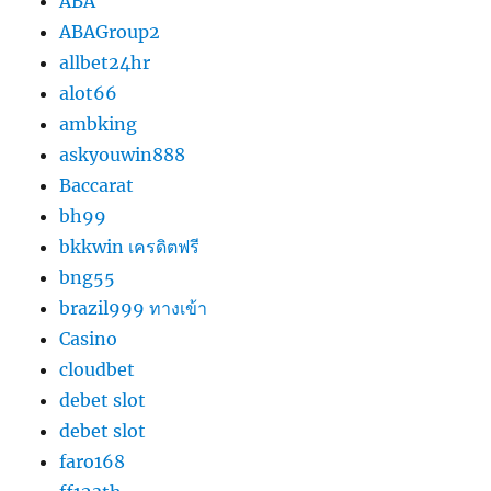
ABA
ABAGroup2
allbet24hr
alot66
ambking
askyouwin888
Baccarat
bh99
bkkwin เครดิตฟรี
bng55
brazil999 ทางเข้า
Casino
cloudbet
debet slot
debet slot
faro168