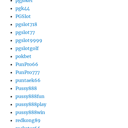
pgjoker
pgk44
PGSlot
pgslot718
pgslot77
pgslot9999
pgslotgolf
pokbet
PunPro66
PunPro777
puntaek66
Pussy888
pussy888fun
pussy888play
pussy888win
redkong89