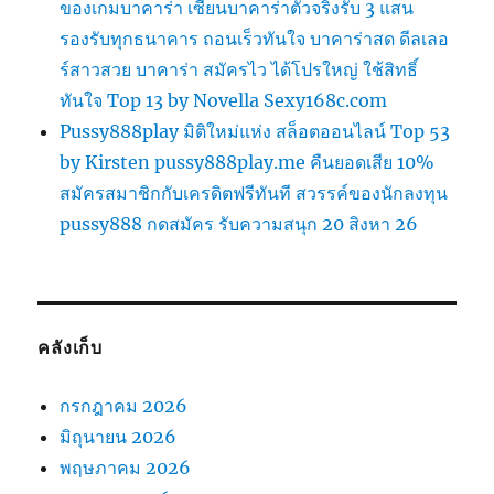
ของเกมบาคาร่า เซียนบาคาร่าตัวจริงรับ 3 แสน
รองรับทุกธนาคาร ถอนเร็วทันใจ บาคาร่าสด ดีลเลอ
ร์สาวสวย บาคาร่า สมัครไว ได้โปรใหญ่ ใช้สิทธิ์
ทันใจ Top 13 by Novella Sexy168c.com
Pussy888play มิติใหม่แห่ง สล็อตออนไลน์ Top 53
by Kirsten pussy888play.me คืนยอดเสีย 10%
สมัครสมาชิกกับเครดิตฟรีทันที สวรรค์ของนักลงทุน
pussy888 กดสมัคร รับความสนุก 20 สิงหา 26
คลังเก็บ
กรกฎาคม 2026
มิถุนายน 2026
พฤษภาคม 2026