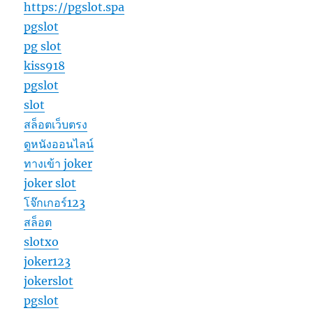
https://pgslot.spa
pgslot
pg slot
kiss918
pgslot
slot
สล็อตเว็บตรง
ดูหนังออนไลน์
ทางเข้า joker
joker slot
โจ๊กเกอร์123
สล็อต
slotxo
joker123
jokerslot
pgslot