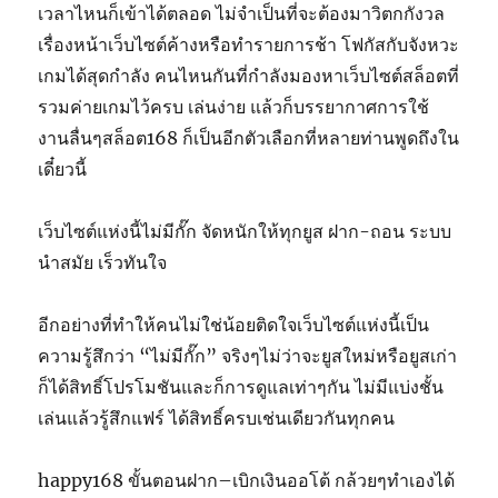
เวลาไหนก็เข้าได้ตลอด ไม่จำเป็นที่จะต้องมาวิตกกังวล
เรื่องหน้าเว็บไซต์ค้างหรือทำรายการช้า โฟกัสกับจังหวะ
เกมได้สุดกำลัง คนไหนกันที่กำลังมองหาเว็บไซต์สล็อตที่
รวมค่ายเกมไว้ครบ เล่นง่าย แล้วก็บรรยากาศการใช้
งานลื่นๆสล็อต168 ก็เป็นอีกตัวเลือกที่หลายท่านพูดถึงใน
เดี๋ยวนี้
เว็บไซต์แห่งนี้ไม่มีกั๊ก จัดหนักให้ทุกยูส ฝาก-ถอน ระบบ
นำสมัย เร็วทันใจ
อีกอย่างที่ทำให้คนไม่ใช่น้อยติดใจเว็บไซต์แห่งนี้เป็น
ความรู้สึกว่า “ไม่มีกั๊ก” จริงๆไม่ว่าจะยูสใหม่หรือยูสเก่า
ก็ได้สิทธิ์โปรโมชันและก็การดูแลเท่าๆกัน ไม่มีแบ่งชั้น
เล่นแล้วรู้สึกแฟร์ ได้สิทธิ์ครบเช่นเดียวกันทุกคน
happy168 ขั้นตอนฝาก–เบิกเงินออโต้ กล้วยๆทำเองได้