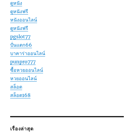
ดูหนัง
ดูหนังฟรี
หนังออนไลน์
ดูหนังฟรี
pgslot77
ปั่นแตก66
บาคาร่าออนไลน์
punpro777
ซื้อหวยออนไลน์
หวยออนไลน์
สล็อต
สล็อต168
เรื่องล่าสุด