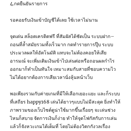
4.กดยืนยันรายการ
รอคอยรับเงินเข้าบัญชีได้เลย ใช้เวลาไม่นาน
จุดเด่น สล็อตเครดิตฟรี ที่สัมผัสได้ชัดเป็น ระบบฝาก–
ถอนที่ล้ำสมัยรวมทั้งเร็วมาก กดทำรายการปุ๊บ ระบบ
ประมวลผลให้อัตโนมัติ แทบจะไม่ต้องคอยให้เสีย
อารมณ์ จะเพิ่มเติมเงินเข้าไปเล่นต่อหรือถอนผลกำไร
ออกมาก็ทำเป็นทันใจ เหมาะสมกับสายที่ชอบความไว
ไม่ได้อยากต้องการเสียเวลานั่งลุ้นหน้าเว็บ
พอเพียงรวมกับค่ายเกมที่มีให้เลือกเยอะแยะ และก็ระบบ
ที่เสถียร happy168 เล่นได้ยาวๆแบบไม่มีสะดุด ยิ่งทำให้
ภาพรวมของเว็บไซต์ดูน่าใช้มากขึ้นเรื่อยๆ จะเล่นช่วง
ไหนก็สบาย จัดการเงินก็ง่าย ทำให้จุดโฟกัสกับการเล่น
แล้วก็จังหวะเกมได้เต็มที่ โดยไม่ต้องวิตกกังวลเรื่อง