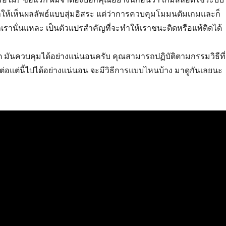
ให้เห็นผลลัพธ์แบบสุ่มอิสระ แต่ว่าการควบคุมโมมนตัมเกมและก็
รานั่นแหละ เป็นตัวแปรสำคัญที่จะทำให้เราชนะติดหรือแพ้ติดได้
อต มันควบคุมได้อย่างแน่นอนครับ คุณสามารถปฏิบัติตามกรรมวิธีที่
อแต่นี้ไปได้อย่างแน่นอน จะมีวิธีการแบบไหนบ้าง มาดูกันเลยนะ