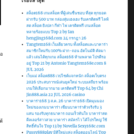
เรื่องล่าสุด
สล็อต168 เกมสล็อต ที่ผู้เล่นชื่นชอบ ที่สุด ทุกยอด
ฝากรับ 500 บาท กล่องสุ่มเฮงเฮง รับเครดิตฟรี ไลฟ์
สด สล็อต ยิงปลา กีฬา ไพ่ เครดิตฟรี เกมสล็อต
หลายร้อยแบบ Top 2 by Ian
hengjing168d.com 24 กรกฎา 26
Tangtem168 เว็บเดียวครบ ทั้งสล็อตและบาคาร่า
สมาชิกใหม่รับ 100% ฝาก-ถอน อัตโนมัติ คัดมา
ือ
แล้ว เล่นได้ทุกเกม สล็อต168 ห้ามพลาด โปรดีรอ
อยู่ Top 21 by Antonio Tangtem168e.com 8
JUL 2026
เว็บแม่ สล็อต888 เวปไซต์แจกหนัก สล็อตเว็บตรง
2026 ประสบการณ์เล่นยุคใหม่ ระบบเสถียร พร้อม
เกมให้เลือกมากมาย เครดิตฟรี Top 64 by Chi
Jin888.asia 22 JUL 2026 casino
บาคาร่า168 3 ส.ค. 26 บาคาร่า168 เปิดมุมมอง
ใหม่ของเกมบาคาร่า เซียนบาคาร่าตัวจริงรับ 3
แสน รองรับทุกธนาคาร ถอนเร็วทันใจ บาคาร่าสด
ดีลเลอร์สาวสวย บาคาร่า สมัครไว ได้โปรใหญ่ ใช้
พ้
สิทธิ์ทันใจ Top 13 by Novella Sexy168c.com
Pussy888play มิติใหม่แห่ง สล็อตออนไลน์ Top