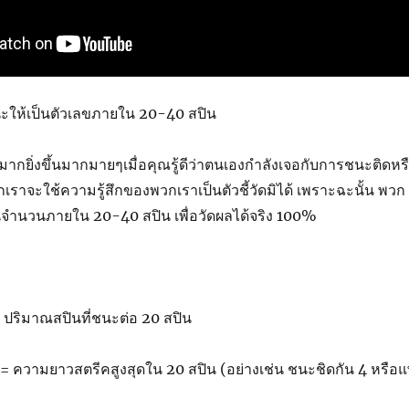
นะให้เป็นตัวเลขภายใน 20-40 สปิน
มากยิ่งขึ้นมากมายๆเมื่อคุณรู้ดีว่าตนเองกำลังเจอกับการชนะติดหร
วกเราจะใช้ความรู้สึกของพวกเราเป็นตัวชี้วัดมิได้ เพราะฉะนั้น พวก
นจำนวนภายใน 20-40 สปิน เพื่อวัดผลได้จริง 100%
ปริมาณสปินที่ชนะต่อ 20 สปิน
 ความยาวสตรีคสูงสุดใน 20 สปิน (อย่างเช่น ชนะชิดกัน 4 หรือแ