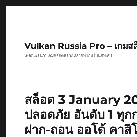
Vulkan Russia Pro – เกมสล
เพลิดเพลินกับเกมสล็อตหลากหลายพร้อมโบนัสพิเศษ
สล็อต 3 January 20
ปลอดภัย อันดับ 1 ทุก
ฝาก-ถอน ออโต้ คาสิโ