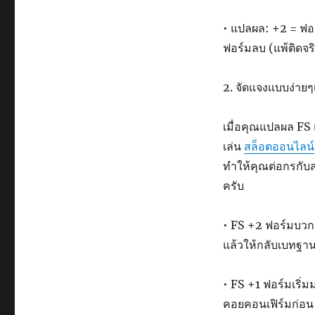
• แปลผล: +2 = ฟอร
ฟอร์มลบ (แพ้ติดจร
2. จัดแจงแบบง่ายๆ
เมื่อคุณแปลผล FS 
เล่น
สล็อตออนไลน์
ทำให้คุณต่อกรกับส
ครับ
• FS +2 ฟอร์มบวก
แล้วให้กลับเบทฐา
• FS +1 ฟอร์มเริ่
คอยคอนเฟิร์มก่อน