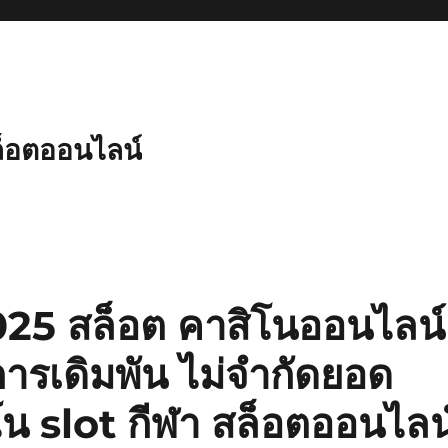
็อตออนไลน์
25 สล็อต คาสิโนออนไลน์
การเดิมพัน ไม่จำกัดยอด
น slot กีฬา สล็อตออนไลน