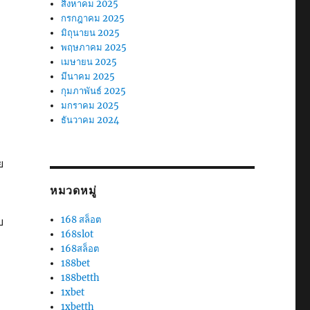
สิงหาคม 2025
กรกฎาคม 2025
มิถุนายน 2025
พฤษภาคม 2025
เมษายน 2025
มีนาคม 2025
กุมภาพันธ์ 2025
มกราคม 2025
ธันวาคม 2024
ย
หมวดหมู่
168 สล็อต
บ
168slot
168สล็อต
188bet
188betth
1xbet
1xbetth