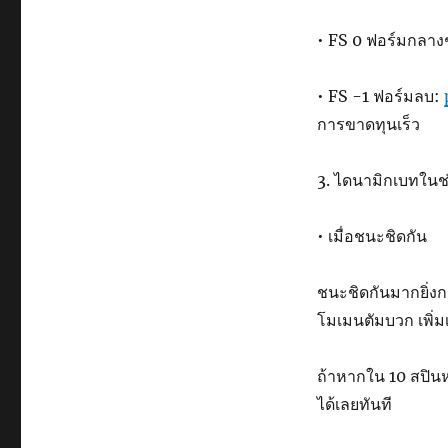
• FS 0 ฟอร์มกลางๆ:
• FS -1 ฟอร์มลบ:
การขาดทุนเร็ว
3. ไดนามิกเบทในช่
• เมื่อชนะชิดกัน
ชนะชิดกันมากยิ่งกว
โมเมนตัมบวก เพิ่ม
ถ้าหากใน 10 สปินห
ได้เลยทันที