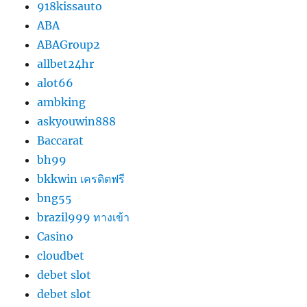
918kissauto
ABA
ABAGroup2
allbet24hr
alot66
ambking
askyouwin888
Baccarat
bh99
bkkwin เครดิตฟรี
bng55
brazil999 ทางเข้า
Casino
cloudbet
debet slot
debet slot