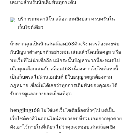
เหมาะสำหรับนักเดิมพันทุกระดับ
บริการเกมคาสิโน สล็อต เกมยิงปลา ครบครันใน
เว็บไซต์เดียว
ถ้าหากคุณเป็นนักเล่นสล็อต168ตัวจริง ควรต้องเคยพบ
กับปัญหาต่างๆยกตัวอย่างเช่น เล่นแล้วโดนล็อคยูส หรือ
พบเว็บที่ไม่น่าเชื่อถือ แม้กระนั้นปัญหาพวกนี้จะหมดไป
เมื่อคุณเลือกเล่นกับ สล็อต168 เนื่องจากเว็บไซต์แห่งนี้
เป็นเว็บตรง ไม่ผ่านเอเย่นต์ มีใบอนุญาตถูกต้องตาม
กฎหมาย เชื่อมั่นได้เลยว่าทุกการเดิมพันของคุณจะได้
รับการดูแลอย่างยอดเยี่ยมที่สุด
hengjing168 ไม่ใช่แค่เว็บไซต์สล็อตทั่วๆไป แต่เป็น
เว็บไซต์คาสิโนออนไลน์ครบวงจร ที่รวมเกมจากทุกค่าย
ดังเอาไว้ภายในที่เดียว ไม่ว่าคุณจะชอบเล่นสล็อต ยิง