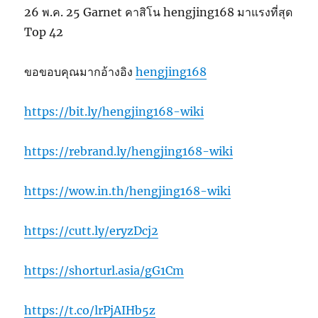
26 พ.ค. 25 Garnet คาสิโน hengjing168 มาแรงที่สุด
Top 42
ขอขอบคุณมากอ้างอิง
hengjing168
https://bit.ly/hengjing168-wiki
https://rebrand.ly/hengjing168-wiki
https://wow.in.th/hengjing168-wiki
https://cutt.ly/eryzDcj2
https://shorturl.asia/gG1Cm
https://t.co/lrPjAIHb5z