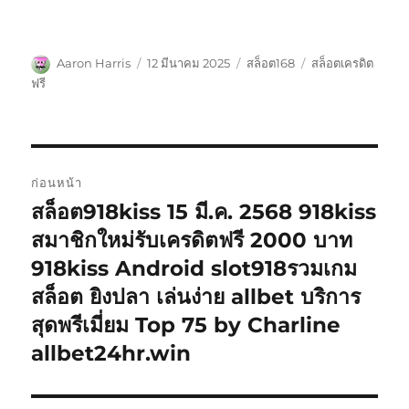
ผู้
เขียน
หมวด
ป้าย
Aaron Harris
12 มีนาคม 2025
สล็อต168
สล็อตเครดิต
เขียน
เมื่อ
หมู่
กำกับ
ฟรี
แนะแนว
ก่อนหน้า
เรื่อง
สล็อต918kiss 15 มี.ค. 2568 918kiss
เรื่อง
ก่อน
สมาชิกใหม่รับเครดิตฟรี 2000 บาท
หน้า:
918kiss Android slot918รวมเกม
สล็อต ยิงปลา เล่นง่าย allbet บริการ
สุดพรีเมี่ยม Top 75 by Charline
allbet24hr.win