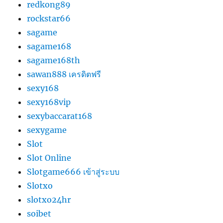
redkong89
rockstar66
sagame
sagame168
sagame168th
sawan888 เครดิตฟรี
sexy168
sexy168vip
sexybaccarat168
sexygame
Slot
Slot Online
Slotgame666 เข้าสู่ระบบ
Slotxo
slotxo24hr
soibet