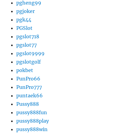
pgheng99
pgjoker
pgk44
PGSlot
pgslot718
pgslot77
pgslot9999
pgslotgolf
pokbet
PunPro66
PunPro777
puntaek66
Pussy888
pussy888fun
pussy888play
pussy888win