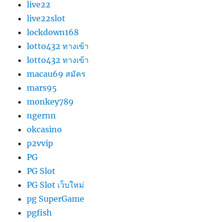
live22
live22slot
lockdown168
lotto432 ทางเข้า
lotto432 ทางเข้า
macau69 สมัคร
mars95
monkey789
ngernn
okcasino
p2vvip
PG
PG Slot
PG Slot เว็บใหม่
pg SuperGame
pgfish