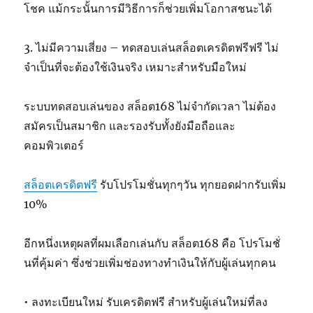
โชค แม้กระนั้นการมีวิธีการก็ช่วยเพิ่มโอกาสชนะได้
3. ไม่มีความเสี่ยง – ทดสอบเล่นสล็อตเครดิตฟรีฟรี ไม่
จำเป็นที่จะต้องใช้เงินจริง เหมาะสำหรับมือใหม่
ระบบทดสอบเล่นของ สล็อต168 ไม่จำกัดเวลา ไม่ต้อง
สมัครเป็นสมาชิก และรองรับทั้งยังมือถือและ
คอมพิวเตอร์
สล็อตเครดิตฟรี
รับโปรโมชั่นทุกๆวัน ทุกยอดฝากรับเพิ่ม
10%
อีกหนึ่งเหตุผลที่ผมเลือกเล่นกับ สล็อต168 คือ โปรโมชั่
นที่คุ้มค่า ซึ่งช่วยเพิ่มช่องทางทำเงินให้กับผู้เล่นทุกคน
• ลงทะเบียนใหม่ รับเครดิตฟรี สำหรับผู้เล่นใหม่ที่ลง