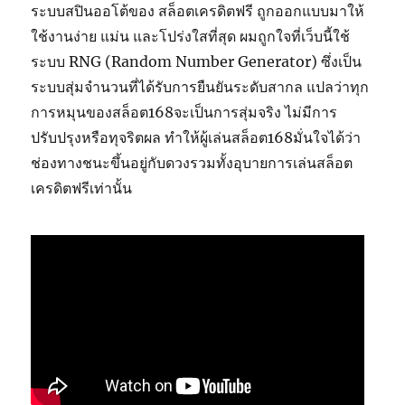
ระบบสปินออโต้ของ สล็อตเครดิตฟรี ถูกออกแบบมาให้
ใช้งานง่าย แม่น และโปร่งใสที่สุด ผมถูกใจที่เว็บนี้ใช้
ระบบ RNG (Random Number Generator) ซึ่งเป็น
ระบบสุ่มจำนวนที่ได้รับการยืนยันระดับสากล แปลว่าทุก
การหมุนของสล็อต168จะเป็นการสุ่มจริง ไม่มีการ
ปรับปรุงหรือทุจริตผล ทำให้ผู้เล่นสล็อต168มั่นใจได้ว่า
ช่องทางชนะขึ้นอยู่กับดวงรวมทั้งอุบายการเล่นสล็อต
เครดิตฟรีเท่านั้น