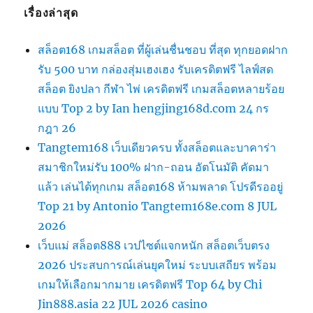
เรื่องล่าสุด
สล็อต168 เกมสล็อต ที่ผู้เล่นชื่นชอบ ที่สุด ทุกยอดฝาก
รับ 500 บาท กล่องสุ่มเฮงเฮง รับเครดิตฟรี ไลฟ์สด
สล็อต ยิงปลา กีฬา ไพ่ เครดิตฟรี เกมสล็อตหลายร้อย
แบบ Top 2 by Ian hengjing168d.com 24 กร
กฎา 26
Tangtem168 เว็บเดียวครบ ทั้งสล็อตและบาคาร่า
สมาชิกใหม่รับ 100% ฝาก-ถอน อัตโนมัติ คัดมา
แล้ว เล่นได้ทุกเกม สล็อต168 ห้ามพลาด โปรดีรออยู่
Top 21 by Antonio Tangtem168e.com 8 JUL
2026
เว็บแม่ สล็อต888 เวปไซต์แจกหนัก สล็อตเว็บตรง
2026 ประสบการณ์เล่นยุคใหม่ ระบบเสถียร พร้อม
เกมให้เลือกมากมาย เครดิตฟรี Top 64 by Chi
Jin888.asia 22 JUL 2026 casino