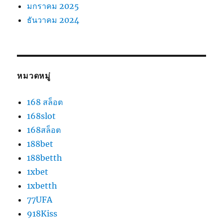
มกราคม 2025
ธันวาคม 2024
หมวดหมู่
168 สล็อต
168slot
168สล็อต
188bet
188betth
1xbet
1xbetth
77UFA
918Kiss