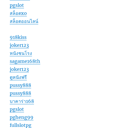
pgslot
สล็อตxo
สล็อตออนไลน์
918kiss
joker123
หนังชนโรง
sagame168th
joker123
ดูหนังฟรี
pussy888
pussy888
บาคาร่า168
pgslot
pgheng99
fullslotpg