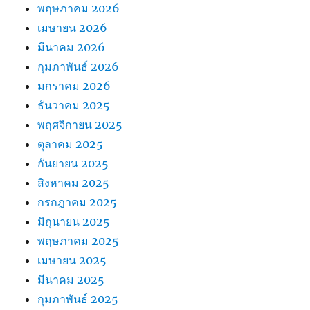
พฤษภาคม 2026
เมษายน 2026
มีนาคม 2026
กุมภาพันธ์ 2026
มกราคม 2026
ธันวาคม 2025
พฤศจิกายน 2025
ตุลาคม 2025
กันยายน 2025
สิงหาคม 2025
กรกฎาคม 2025
มิถุนายน 2025
พฤษภาคม 2025
เมษายน 2025
มีนาคม 2025
กุมภาพันธ์ 2025