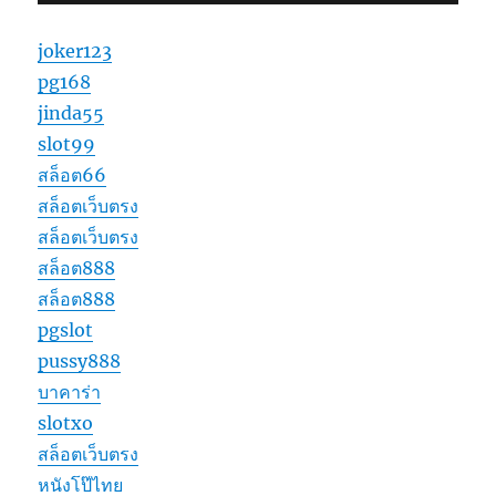
joker123
pg168
jinda55
slot99
สล็อต66
สล็อตเว็บตรง
สล็อตเว็บตรง
สล็อต888
สล็อต888
pgslot
pussy888
บาคาร่า
slotxo
สล็อตเว็บตรง
หนังโป๊ไทย