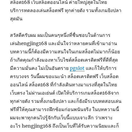
สล็อต168 เว็บสล็อตออนไลน์ ค่ายใหญ่สุดในไทย
บริการทดลองเล่นสล็อตฟรี ทุกค่ายดัง รวมทั้งเกมยิงปลา
สุดมัน
สวัสดีครับผม ผมเป็นคนๆหนึ่งที่ชื่นชอบในด้านการ
เล่นhengjing168 และมั่นใจว่าหลายคนที่เข้ามาอ่าน
บทความนี้ก็ต้องมีความสนใจในเกมสล็อตไม่มากก็น้อย
ถ้าเกิดคุณกำลังมองหาเว็บไซต์สล็อตเครดิตฟรีที่ดีที่สุด
มีความมั่นคง ไม่เป็นอันตราย
pgslot
และก็ให้บริการ
ครบวงจร วันนี้ผมขอแนะนำ สล็อตเครดิตฟรี เว็บสล็อต
ออนไลน์ สล็อต168 ที่กำลังเดินทางมาแรงที่สุดในไทย
เว็บตรง ไม่ผ่านเอเย่นต์ เปิดให้บริการเกมสล็อต168จาก
ทุกค่ายดัง รวมทั้งเกมยิงปลา และก็ยังมีระบบทดสอบเล่น
ฟรีที่ให้คุณสามารถฝึกซ้อมก่อนพนันจริง ในบทความนี้
ผมจะพาทุกคนไปรู้จักกับเว็บนี้แบบเจาะลึก ว่าเพราะ
อะไร hengjing168 ถึงเป็นเว็บที่ได้รับความนิยมและก็