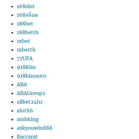
168slot
168สล็อต
188bet
188betth
1xbet
1xbetth
77UFA
918Kiss
918kissauto
ABA
ABAGroup2
allbet24hr
alot66
ambking
askyouwin888
Baccarat