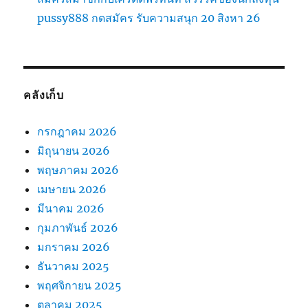
pussy888 กดสมัคร รับความสนุก 20 สิงหา 26
คลังเก็บ
กรกฎาคม 2026
มิถุนายน 2026
พฤษภาคม 2026
เมษายน 2026
มีนาคม 2026
กุมภาพันธ์ 2026
มกราคม 2026
ธันวาคม 2025
พฤศจิกายน 2025
ตุลาคม 2025