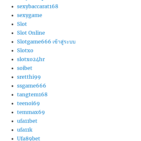
sexybaccarat168
sexygame
Slot
Slot Online
Slotgame666 เข้าสู่ระบบ
Slotxo
slotxo24hr
soibet
sretthi99
ssgame666
tangtem168
teenoi69
temmax69
ufa11bet
ufa11k
Ufa89bet