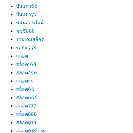
ปั่นแตก66
ปั่นแตก77
พนันออนไลน์
พุซซี่888
รวมเกมสล็อต
รอยัล558
สล็อต
สล็อต168
สล็อต456
สล็อต55
สล็อต66
สล็อต666
สล็อต777
สล็อต888
สล็อต918
สล็อต918kiss