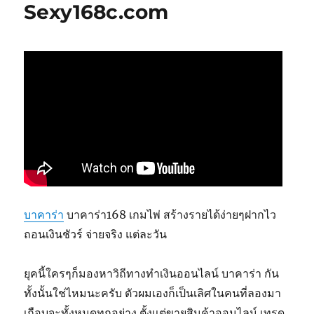
Sexy168c.com
บาคาร่า
บาคาร่า168 เกมไพ่ สร้างรายได้ง่ายๆฝากไว
ถอนเงินชัวร์ จ่ายจริง แต่ละวัน
ยุคนี้ใครๆก็มองหาวิถีทางทำเงินออนไลน์ บาคาร่า กัน
ทั้งนั้นใช่ไหมนะครับ ตัวผมเองก็เป็นเลิศในคนที่ลองมา
เกือบจะทั้งหมดทุกอย่าง ตั้งแต่ขายสินค้าออนไลน์ เทรด