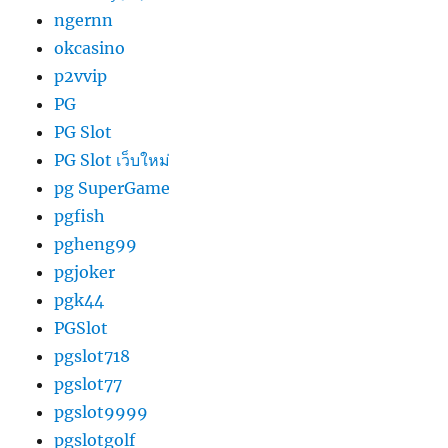
ngernn
okcasino
p2vvip
PG
PG Slot
PG Slot เว็บใหม่
pg SuperGame
pgfish
pgheng99
pgjoker
pgk44
PGSlot
pgslot718
pgslot77
pgslot9999
pgslotgolf