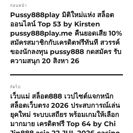
ก่อนหน้า
เรื่อง
Pussy888play มิติใหม่แห่ง สล็อต
เรื่อง
ก่อน
ออนไลน์ Top 53 by Kirsten
หน้า:
pussy888play.me คืนยอดเสีย 10%
สมัครสมาชิกกับเครดิตฟรีทันที สวรรค์
ของนักลงทุน pussy888 กดสมัคร รับ
ความสนุก 20 สิงหา 26
ถัดไป
เว็บแม่ สล็อต888 เวปไซต์แจกหนัก
เรื่อง
ต่อ
สล็อตเว็บตรง 2026 ประสบการณ์เล่น
ไป:
ยุคใหม่ ระบบเสถียร พร้อมเกมให้เลือก
มากมาย เครดิตฟรี Top 64 by Chi
Jin888.asia 22 JUL 2026 casino