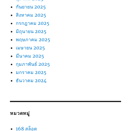
กันยายน 2025
สิงหาคม 2025
กรกฎาคม 2025
มิถุนายน 2025
พฤษภาคม 2025
เมษายน 2025
มีนาคม 2025
กุมภาพันธ์ 2025
มกราคม 2025
ธันวาคม 2024
หมวดหมู่
168 สล็อต