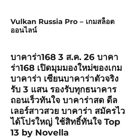
Vulkan Russia Pro – เกมสล็อต
ออนไลน์
บาคาร่า168 3 ส.ค. 26 บาคา
ร่า168 เปิดมุมมองใหม่ของเกม
บาคาร่า เซียนบาคาร่าตัวจริง
รับ 3 แสน รองรับทุกธนาคาร
ถอนเร็วทันใจ บาคาร่าสด ดีล
เลอร์สาวสวย บาคาร่า สมัครไว
ได้โปรใหญ่ ใช้สิทธิ์ทันใจ Top
13 by Novella