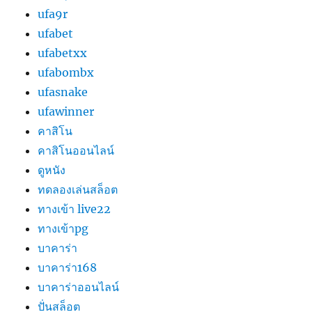
ufa9r
ufabet
ufabetxx
ufabombx
ufasnake
ufawinner
คาสิโน
คาสิโนออนไลน์
ดูหนัง
ทดลองเล่นสล็อต
ทางเข้า live22
ทางเข้าpg
บาคาร่า
บาคาร่า168
บาคาร่าออนไลน์
ปั่นสล็อต