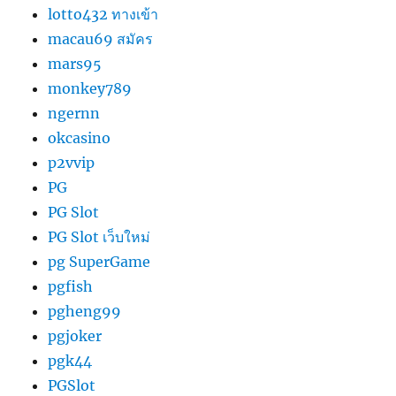
lotto432 ทางเข้า
macau69 สมัคร
mars95
monkey789
ngernn
okcasino
p2vvip
PG
PG Slot
PG Slot เว็บใหม่
pg SuperGame
pgfish
pgheng99
pgjoker
pgk44
PGSlot