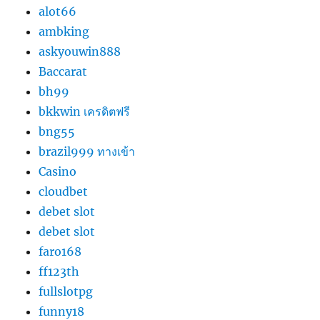
alot66
ambking
askyouwin888
Baccarat
bh99
bkkwin เครดิตฟรี
bng55
brazil999 ทางเข้า
Casino
cloudbet
debet slot
debet slot
faro168
ff123th
fullslotpg
funny18