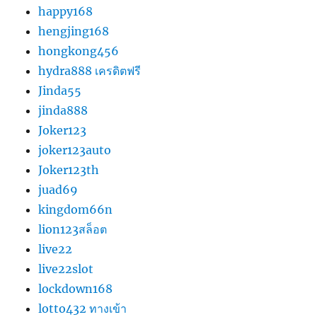
happy168
hengjing168
hongkong456
hydra888 เครดิตฟรี
Jinda55
jinda888
Joker123
joker123auto
Joker123th
juad69
kingdom66n
lion123สล็อต
live22
live22slot
lockdown168
lotto432 ทางเข้า