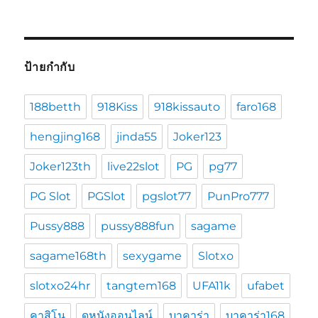
ป้ายกำกับ
188betth
918Kiss
918kissauto
faro168
hengjing168
jinda55
Joker123
Joker123th
live22slot
PG
pg77
PG Slot
PGSlot
pgslot77
PunPro777
Pussy888
pussy888fun
sagame
sagame168th
sexygame
Slotxo
slotxo24hr
tangtem168
UFA11k
ufabet
คาสิโน
ดูหนังออนไลน์
บาคาร่า
บาคาร่า168