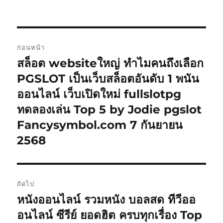
เขียน
เมื่อ
หมู่
กำกับ
แนะแนว
ก่อนหน้า
เรื่อง
สล็อต websiteใหญ่ ทำไมคนถึงเลือก
เรื่อง
ก่อน
PGSLOT เป็นเว็บสล็อตอันดับ 1 พนัน
หน้า:
ออนไลน์ เว็บเปิดใหม่ fullslotpg
ทดลองเล่น Top 5 by Jodie pgslot
Fancysymbol.com 7 กันยายน
2568
ถัดไป
หนังออนไลน์ รวมหนัง บอลสด ทีวีออ
เรื่อง
ต่อ
อนไลน์ ซีรีย์ ยอดฮิต ครบทุกเรื่อง Top