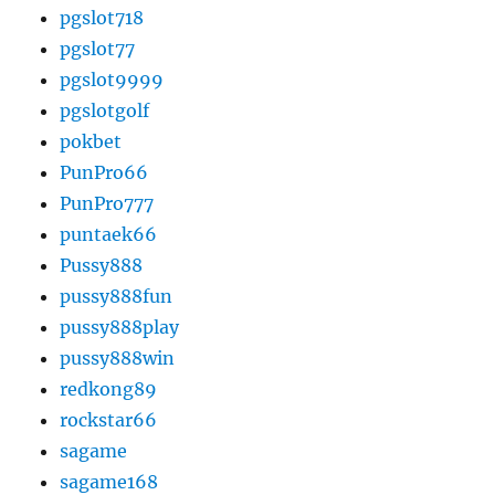
pgslot718
pgslot77
pgslot9999
pgslotgolf
pokbet
PunPro66
PunPro777
puntaek66
Pussy888
pussy888fun
pussy888play
pussy888win
redkong89
rockstar66
sagame
sagame168