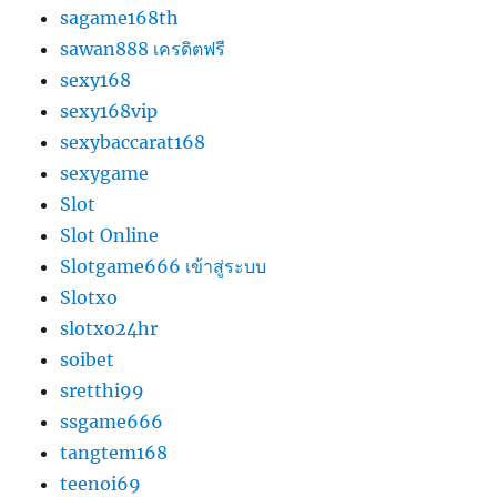
sagame168th
sawan888 เครดิตฟรี
sexy168
sexy168vip
sexybaccarat168
sexygame
Slot
Slot Online
Slotgame666 เข้าสู่ระบบ
Slotxo
slotxo24hr
soibet
sretthi99
ssgame666
tangtem168
teenoi69